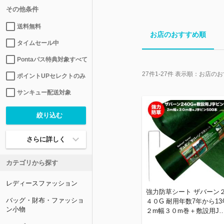
その他条件
送料無料
お店のおすすめ順
タイムセール中
Pontaパス特典対象すべて
27
件
1-27
件 表示順：
お店のお
ポイントUPセレクトのみ
サンキュー配送対象
さらに詳しく
カテゴリから探す
レディースファッション
強力防草シート ザバーン
バッグ・財布・ファッショ
４０G 耐用年数7年から13
ン小物
２m幅３０m巻＋敷設用J
ピン５００本 ６０平米分 