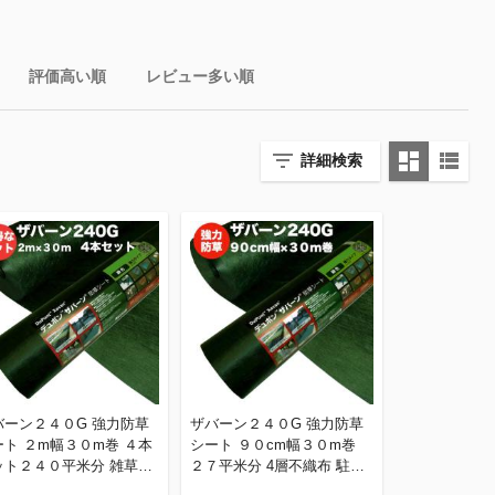
評価高い順
レビュー多い順
詳細検索
バーン２４０G 強力防草
ザバーン２４０G 強力防草
ート ２m幅３０m巻 ４本
シート ９０cm幅３０m巻
ット２４０平米分 雑草対
２７平米分 4層不織布 駐車
 除草コスト削減 デュポン
場の目地など 高耐久 10年以