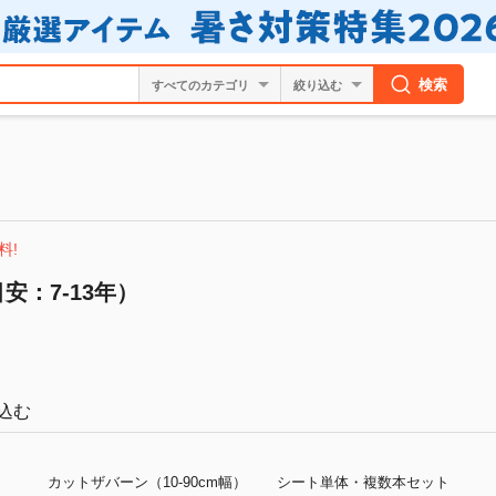
検索
絞り込む
料!
安：7-13年）
込む
カットザバーン（10-90cm幅）
シート単体・複数本セット