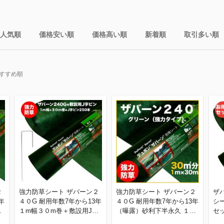
人気順
価格安い順
価格高い順
新着順
取引多い順
すすめ順
２
強力防草シート ザバーン２
強力防草シート ザバーン２
ザ
年
４０G 耐用年数7年から13年
４０G 耐用年数7年から13年
シ
字
１m幅３０m巻＋敷設用J字
（曝露）砂利下半永久 １m
セ
雑
ピン２５０本 ３０平米分 雑
幅３０m巻３０平米分 雑草
策