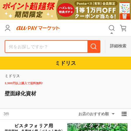
リセット
カテゴリ
カテゴリ
すべて
すべて
価格
価格
すべて
すべて
詳細検索
支払い方法
支払い方法
すべて
すべて
ミドリス
その他の条件
その他の条件
ミドリス
送料無料
送料無料
タイムセール
タイムセール
3,980円以上購入で送料無料!
壁面緑化資材
Pontaパス特典対象すべて
Pontaパス特典対象すべて
ポイントUPセレクトのみ
ポイントUPセレクトのみ
サンキュー配送対象
サンキュー配送対象
レビューキャンペーン
レビューキャンペーン
3件
お店のおすすめ順
キーワード
キーワード