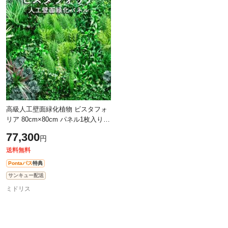
高級人工壁面緑化植物 ビスタフォ
リア 80cm×80cm パネル1枚入り
固定用部材セット 造花 屋内外 フ
77,300
円
ェイク グリーン ウォール 施設 店
舗
送料無料
Pontaパス
特典
サンキュー配送
ミドリス