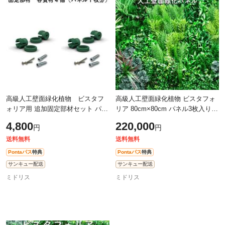
除外ワード
除外ワード
高級人工壁面緑化植物 ビスタフ
高級人工壁面緑化植物 ビスタフォ
ォリア用 追加固定部材セット パネ
リア 80cm×80cm パネル3枚入り
ル１枚分 造花 室内 屋外 フェイク
固定用部材セット 造花 屋内外 フ
4,800
220,000
円
円
グリーン 人工観葉植物 施設 店舗
ェイク グリーン ウォール 施設
店舗
送料無料
送料無料
Pontaパス
特典
Pontaパス
特典
サンキュー配送
サンキュー配送
ミドリス
ミドリス