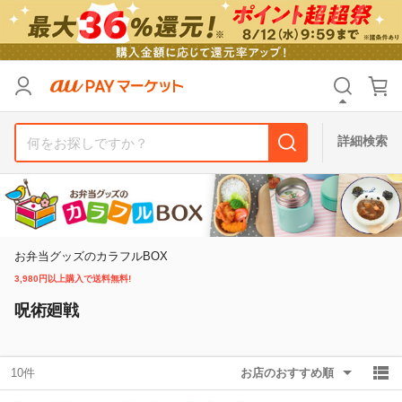
リセット
カテゴリ
カテゴリ
すべて
すべて
価格
価格
すべて
すべて
詳細検索
支払い方法
支払い方法
すべて
すべて
その他の条件
その他の条件
送料無料
送料無料
タイムセール
タイムセール
お弁当グッズのカラフルBOX
3,980円以上購入で送料無料!
Pontaパス特典対象すべて
Pontaパス特典対象すべて
ポイントUPセレクトのみ
ポイントUPセレクトのみ
呪術廻戦
サンキュー配送対象
サンキュー配送対象
レビューキャンペーン
レビューキャンペーン
10件
お店のおすすめ順
キーワード
キーワード