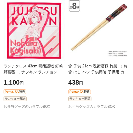
除外ワード
除外ワード
ランチクロス 43cm 呪術廻戦 釘崎
箸 子供 21cm 呪術廻戦 竹製 （ お
野薔薇 （ ナフキン ランチョンマ
箸 はし ハシ 子供用箸 子供用 カト
ット 弁当包み 三角巾 給食ナフキ
ラリー 竹箸 キッズ ジュニア キャ
1,100
438
円
円
ン グッズ くぎさきのばら 給食 幼
ラクター 滑り止め付き 自宅 学校
稚
Pontaパス
特典
Pontaパス
特典
サンキュー配送
サンキュー配送
お弁当グッズのカラフルBOX
お弁当グッズのカラフルBOX