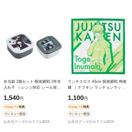
弁当箱 2個セット 呪術廻戦 2年生
ランチクロス 43cm 呪術廻戦 狗巻
入れ子 （ レンジ対応 シール容器
棘 （ ナフキン ランチョンマット
お弁当箱 ランチボックス グッズ
弁当包み 三角巾 給食ナフキン グ
1,540
1,100
円
円
禪院真希 狗巻棘 パンダ レンジOK
ッズ いぬまきとげ 給食 幼稚園 保
Pontaパス
特典
Pontaパス
特典
サンキュー配送
サンキュー配送
お弁当グッズのカラフルBOX
お弁当グッズのカラフルBOX