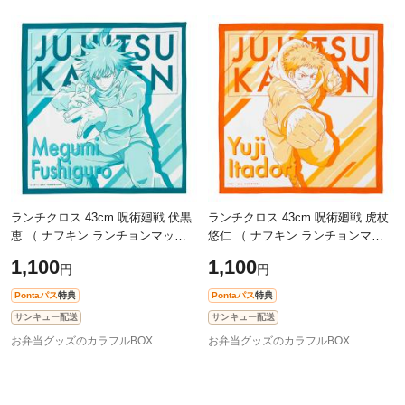
ランチクロス 43cm 呪術廻戦 伏黒
ランチクロス 43cm 呪術廻戦 虎杖
恵 （ ナフキン ランチョンマット
悠仁 （ ナフキン ランチョンマッ
弁当包み 三角巾 給食ナフキン グ
ト 弁当包み 三角巾 給食ナフキン
1,100
1,100
円
円
ッズ ふしぐろめぐみ 給食 幼稚園
グッズ いたどりゆうじ 給食 幼稚
園
Pontaパス
特典
Pontaパス
特典
サンキュー配送
サンキュー配送
お弁当グッズのカラフルBOX
お弁当グッズのカラフルBOX