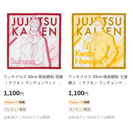
ランチクロス 43cm 呪術廻戦 宿儺
ランチクロス 43cm 呪術廻戦 七海
（ ナフキン ランチョンマット 弁
建人 （ ナフキン ランチョンマッ
当包み 三角巾 給食ナフキン グッ
ト 弁当包み 三角巾 給食ナフキン
1,100
1,100
円
円
ズ 両面宿儺 りょうめんしゅくな
グッズ ななみけんと 給食 幼稚園
給
Pontaパス
特典
Pontaパス
特典
サンキュー配送
サンキュー配送
お弁当グッズのカラフルBOX
お弁当グッズのカラフルBOX