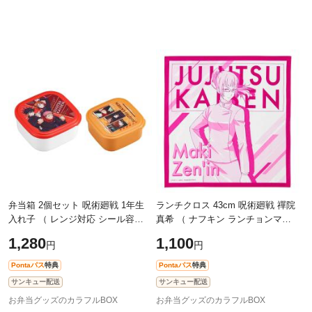
弁当箱 2個セット 呪術廻戦 1年生
ランチクロス 43cm 呪術廻戦 禪院
入れ子 （ レンジ対応 シール容器
真希 （ ナフキン ランチョンマッ
お弁当箱 ランチボックス グッズ
ト 弁当包み 三角巾 給食ナフキン
1,280
1,100
円
円
虎杖悠仁 伏黒恵 釘崎野薔薇 レン
グッズ ぜんいんまき 給食 幼稚園
ジ
Pontaパス
特典
Pontaパス
特典
サンキュー配送
サンキュー配送
お弁当グッズのカラフルBOX
お弁当グッズのカラフルBOX