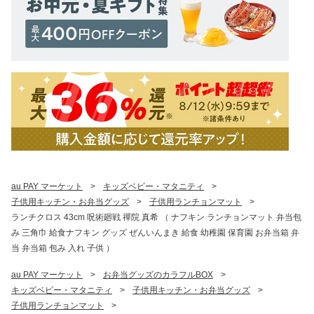
au PAY マーケット
>
キッズベビー・マタニティ
>
子供用キッチン・お弁当グッズ
>
子供用ランチョンマット
>
ランチクロス 43cm 呪術廻戦 禪院 真希 （ ナフキン ランチョンマット 弁当包
み 三角巾 給食ナフキン グッズ ぜんいんまき 給食 幼稚園 保育園 お弁当箱 弁
当 弁当箱 包み 入れ 子供 ）
au PAY マーケット
>
お弁当グッズのカラフルBOX
>
キッズベビー・マタニティ
>
子供用キッチン・お弁当グッズ
>
子供用ランチョンマット
>