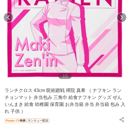
1
/
3
ランチクロス 43cm 呪術廻戦 禪院 真希 （ ナフキン ラン
チョンマット 弁当包み 三角巾 給食ナフキン グッズ ぜん
いんまき 給食 幼稚園 保育園 お弁当箱 弁当 弁当箱 包み 入
れ 子供 ）
Pontaパス
特典
サンキュー配送