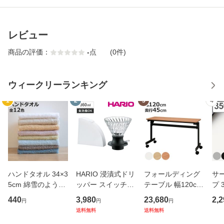
レビュー
商品の評価：
-
点
(0件)
ウィークリーランキング
1
2
3
4
ハンドタオル 34×3
HARIO 浸漬式ドリ
フォールディング
サ
5cm 綿雪のような
ッパー スイッチ36
テーブル 幅120cm
プ 
タオル ベルベット
0 （ ハリオ コーヒ
奥行き45cm キャ
フ
440
3,980
23,680
2,2
円
円
円
カラー （ タオル
ー ドリッパー ペー
スター付き 折りた
ス 
送料無料
送料無料
ウォッシュタオル
パー付き 360ml 耐
たみ （ 法人限定
er