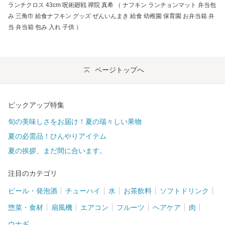
ランチクロス 43cm 呪術廻戦 禪院 真希 （ ナフキン ランチョンマット 弁当包
み 三角巾 給食ナフキン グッズ ぜんいんまき 給食 幼稚園 保育園 お弁当箱 弁
当 弁当箱 包み 入れ 子供 ）
ページトップへ
ピックアップ特集
旬の美味しさをお届け！夏の瑞々しい果物
夏の必需品！ひんやりアイテム
夏の挨拶、まだ間に合います。
注目のカテゴリ
ビール・発泡酒
チューハイ
水
お茶飲料
ソフトドリンク
惣菜・食材
扇風機
エアコン
フルーツ
ヘアケア
肉
ウナギ