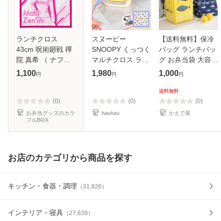
ランチクロス
スヌーピー
【送料無料】保冷
43cm 呪術廻戦 禪
SNOOPY くっつく
バッグ ランチバッ
院 真希 （ ナフキ
マルチクロス ラン
グ お弁当袋 大容量
ン ランチョンマッ
チクロス 保冷 お弁
保冷 クーラーバッ
1,100
1,980
1,000
円
円
円
ト 弁当包み 三角巾
当包み 保冷ランチ
ク 保冷トート かわ
給食ナフキン グッ
クロス お弁当グッ
いい 折り畳み コン
送料無料
ズ ぜんいんまき 給
ズ くっつくクロス
ビニ エコバッグ お
(0)
(0)
(0)
食 幼稚園
アルミ蒸着生地
しゃ
お弁当グッズのカラ
hauhau
かえで屋
フルBOX
お店のカテゴリから商品を探す
キッチン・食器・調理
（
31,826
）
インテリア・寝具
（
27,639
）