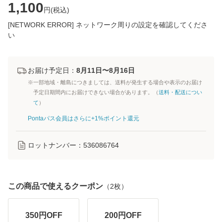
1,100
円(
税込
)
[NETWORK ERROR] ネットワーク周りの設定を確認してくださ
い
お届け予定日：
8月11日〜8月16日
※一部地域・離島につきましては、送料が発生する場合や表示のお届け
予定日期間内にお届けできない場合があります。（
送料・配送につい
て
）
Pontaパス会員はさらに+1%ポイント還元
ロットナンバー：
536086764
この商品で使えるクーポン
（
2
枚）
350
円OFF
200
円OFF