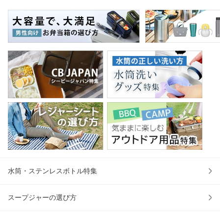
ハンカチタオル ハ
熱ガラス 食洗機対
テーブル 長机 スタ
マ
ンカチ 洗面タオル
応 おしゃれ シンプ
ッキング 会議机 ミ
マグ
綿 コッ
ル ハン
ーティング
保冷
水筒・ステンレスボトル特集
スープジャーの選び方