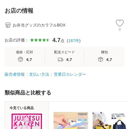
お店の情報
お弁当グッズのカラフルBOX
0
4.7
お店の評価：
点
(
187
件
)
連絡・応対
配送スピード
梱包
4.7
4.7
4.7
販売者情報
支払い方法
営業日カレンダー
類似商品と比較する
今見ている商品