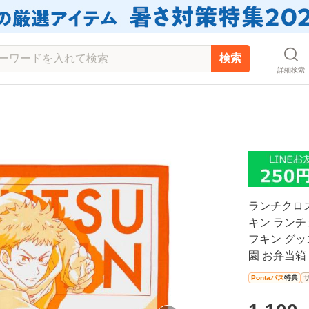
検索
詳細検索
ランチクロス 
キン ランチ
フキン グッ
園 お弁当箱 
Pontaパス
特典