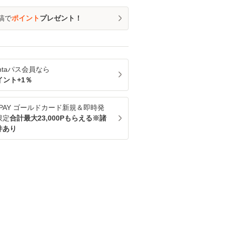
稿で
ポイント
プレゼント！
ntaパス
会員なら
イント+
1
％
u PAY ゴールドカード新規＆即時発
限定
合計最大23,000Pもらえる※諸
件あり