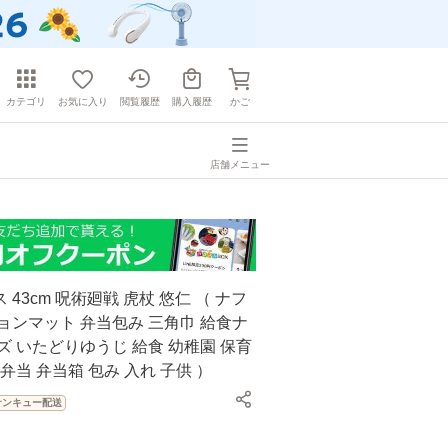
カテゴリ
お気に入り
閲覧履歴
購入履歴
かご
店舗メニュー
43cm 呪術廻戦 虎杖 悠仁 （ ナフ
ョンマット 弁当包み 三角巾 給食ナ
ズ いたどりゆうじ 給食 幼稚園 保育
弁当 弁当箱 包み 入れ 子供 ）
サンキュー配送