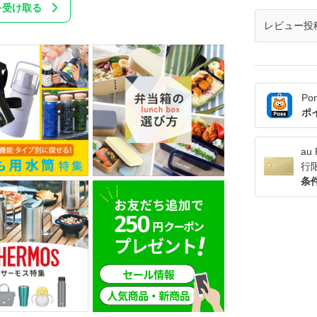
を受け取る
レビュー投
Po
ポ
a
行
条