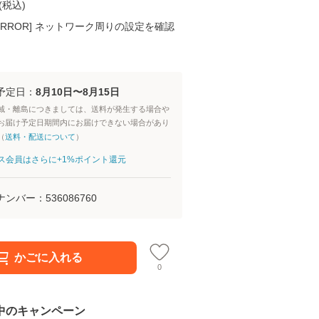
(
税込
)
K ERROR] ネットワーク周りの設定を確認
予定日：
8月10日〜8月15日
域・離島につきましては、送料が発生する場合や
お届け予定日期間内にお届けできない場合があり
（
送料・配送について
）
aパス会員はさらに+1%ポイント還元
ナンバー：
536086760
かごに入れる
0
中のキャンペーン