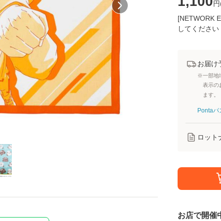
1,100
円
[NETWOR
してください
お届け
※一部地
表示の
ます。
Pont
ロット
お店で開催