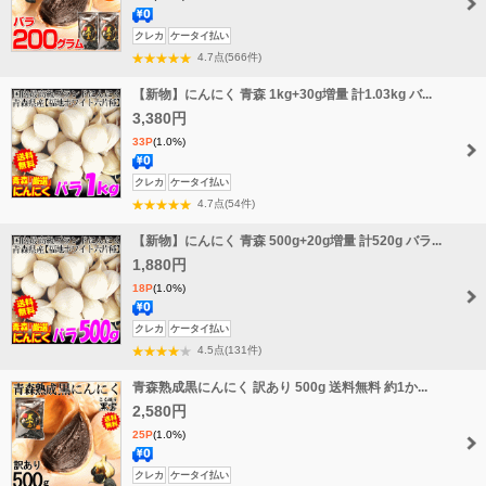
送
クレカ
ケータイ払い
料
4.7点(566件)
無
【新物】にんにく 青森 1kg+30g増量 計1.03kg バ...
料
3,380円
33P
(1.0%)
送
クレカ
ケータイ払い
料
4.7点(54件)
無
【新物】にんにく 青森 500g+20g増量 計520g バラ...
料
1,880円
18P
(1.0%)
送
クレカ
ケータイ払い
料
4.5点(131件)
無
青森熟成黒にんにく 訳あり 500g 送料無料 約1か...
料
2,580円
25P
(1.0%)
送
クレカ
ケータイ払い