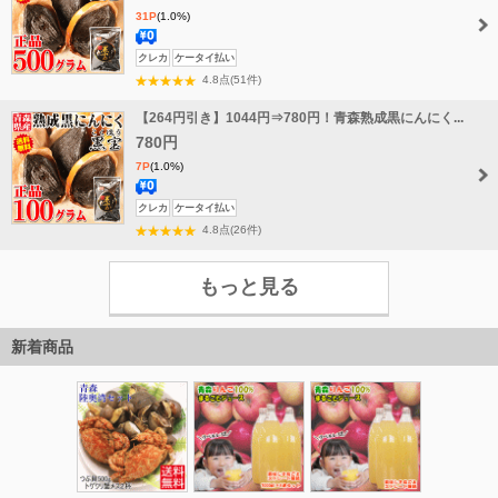
31P
(1.0%)
送
クレカ
ケータイ払い
料
4.8点(51件)
無
【264円引き】1044円⇒780円！青森熟成黒にんにく...
料
780円
7P
(1.0%)
送
クレカ
ケータイ払い
料
4.8点(26件)
無
料
もっと見る
新着商品