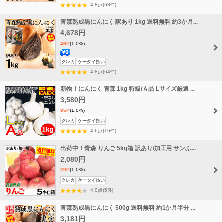
料
4.8点(63件)
無
青森熟成黒にんにく 訳あり 1kg 送料無料 約3か月...
料
4,678円
46P
(1.0%)
送
クレカ
ケータイ払い
料
4.8点(64件)
無
新物！にんにく 青森 1kg 特級/Ａ品 Lサイズ厳選 ...
料
3,580円
35P
(1.0%)
クレカ
ケータイ払い
4.6点(16件)
出荷中！青森 りんご 5kg箱 訳あり/加工用 サンふ...
2,080円
20P
(1.0%)
クレカ
ケータイ払い
4.0点(5件)
青森熟成黒にんにく 500g 送料無料 約1か月半分 ...
3,181円