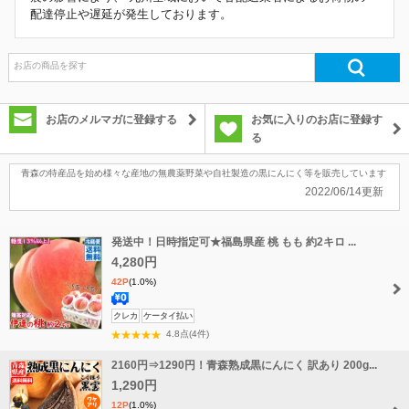
配達停止や遅延が発生しております。
お店のメルマガに登録する
お気に入りのお店に登録す
る
青森の特産品を始め様々な産地の無農薬野菜や自社製造の黒にんにく等を販売しています
2022/06/14更新
発送中！日時指定可★福島県産 桃 もも 約2キロ ...
4,280円
42P
(1.0%)
送
クレカ
ケータイ払い
料
4.8点(4件)
無
2160円⇒1290円！青森熟成黒にんにく 訳あり 200g...
料
1,290円
12P
(1.0%)