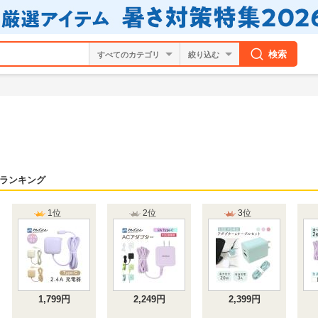
検索
絞り込む
ランキング
1位
2位
3位
1,799円
2,249円
2,399円