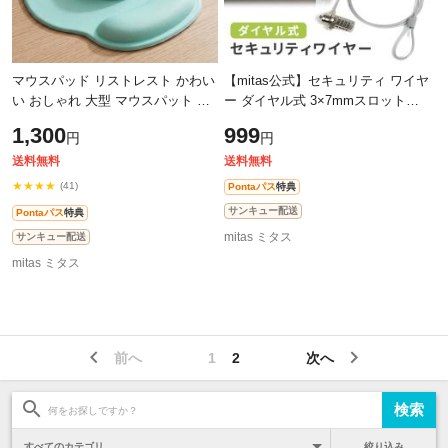
マウスパッド リストレスト かわい
【mitas公式】セキュリティ ワイヤ
い おしゃれ 大型 マウスパット リ
ー ダイヤル式 3×7mmスロット対
ストレスト一体型 低反発 柔らかい
応 セキュリティ ロック セキュリ
1,300
999
円
円
大きめ 手首 負担 軽減 滑り止め
ティスロット 約1.1m 盗難防止 盗
難対
送料無料
送料無料
★★★★
(41)
Pontaパス
特典
サンキュー配送
Pontaパス
特典
mitas ミタス
サンキュー配送
mitas ミタス
前へ
1
2
次へ
絞り込み