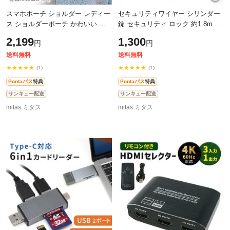
スマホポーチ ショルダー レディー
セキュリティワイヤー シリンダー
ス ショルダーポーチ かわいい お
錠 セキュリティ ロック 約1.8m 盗
しゃれ 斜め掛け スマートフォン
難防止 キーロック カギ型 ノート
2,199
1,300
円
円
仕事用 登山 縦型 携帯 ストラップ
パソコン 盗難対策 ワイヤーロック
送料無料
送料無料
★★★★★
★★★★★
(1)
(1)
Pontaパス
特典
Pontaパス
特典
サンキュー配送
サンキュー配送
mitas ミタス
mitas ミタス