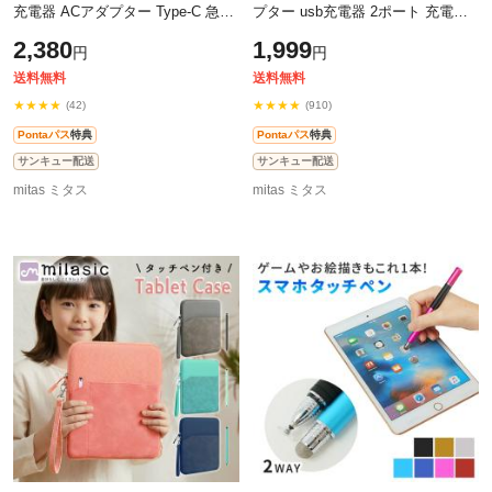
充電器 ACアダプター Type-C 急速
プター usb充電器 2ポート 充電器
充電 ケーブル typec android 携帯
タイプC タイプC充電器 スマホ充
2,380
1,999
円
円
充電器 携帯電話 充電器 最大3.4A
電器 ACアダプター Type-C android
ip
送料無料
送料無料
★★★★
★★★★
(42)
(910)
Pontaパス
特典
Pontaパス
特典
サンキュー配送
サンキュー配送
mitas ミタス
mitas ミタス