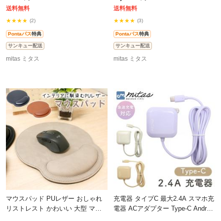
ウン
レ
送料無料
送料無料
★★★★
★★★★
(2)
(3)
Pontaパス
特典
Pontaパス
特典
サンキュー配送
サンキュー配送
mitas ミタス
mitas ミタス
マウスパッド PUレザー おしゃれ
充電器 タイプC 最大2.4A スマホ充
リストレスト かわいい 大型 マウ
電器 ACアダプター Type-C Android
スパット 手首サポート 低反発 大
携帯充電器 ケーブル コード 一体