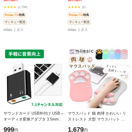
★★★★
★★★★
(1,798)
(2)
Pontaパス
特典
Pontaパス
特典
サンキュー配送
サンキュー配送
mitas ミタス
mitas ミタス
サウンドカード USB外付け USB⇔
マウスパッド 猫 肉球 かわいい リ
オーディオ変換アダプタ 3.5mmミ
ストレスト 大型 マウスパット 猫
ニジャック ヘッドホン出力 マイク
球 ねこ ねこきゅう リストレスト
999
1,679
円
円
入力 対応 小型軽量 5.1ch/3Dサラ
一体型 手首 負担軽減 滑り止め ズ