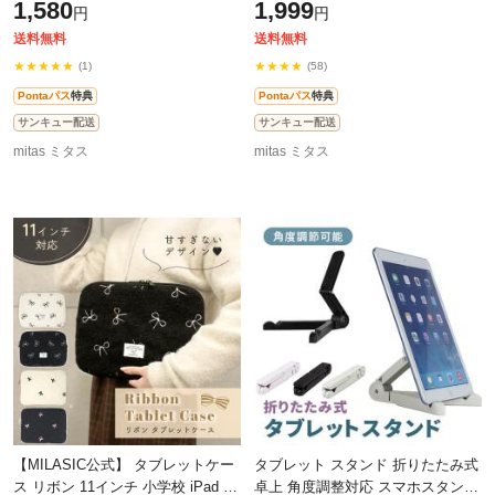
1,580
1,999
円
円
きめ 高級感 クッション オフィス
型 タブレット au 急速充電器 スマ
テ
送料無料
送料無料
★★★★★
★★★★
(1)
(58)
Pontaパス
特典
Pontaパス
特典
サンキュー配送
サンキュー配送
mitas ミタス
mitas ミタス
【MILASIC公式】 タブレットケー
タブレット スタンド 折りたたみ式
ス リボン 11インチ 小学校 iPad タ
卓上 角度調整対応 スマホスタンド