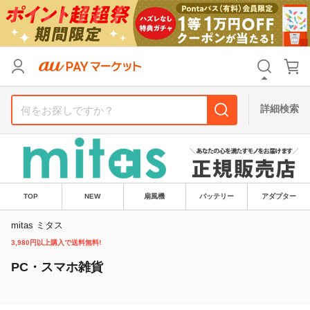
リセット
カテゴリ
カテゴリ
すべて
すべて
価格
価格
すべて
すべて
詳細検索
支払い方法
支払い方法
すべて
すべて
その他の条件
その他の条件
送料無料
送料無料
タイムセール
タイムセール
TOP
NEW
扇風機
バッテリー
アダプター
Pontaパス特典対象すべて
Pontaパス特典対象すべて
ポイントUPセレクトのみ
ポイントUPセレクトのみ
mitas ミタス
3,980円以上購入で送料無料!
サンキュー配送対象
サンキュー配送対象
レビューキャンペーン
レビューキャンペーン
PC・スマホ雑貨
キーワード
キーワード