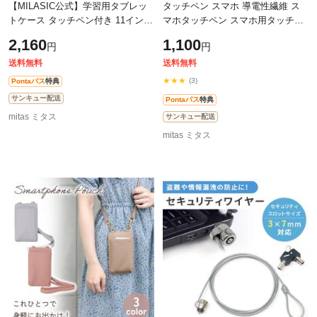
【MILASIC公式】学習用タブレッ
タッチペン スマホ 導電性繊維 ス
トケース タッチペン付き 11インチ
マホタッチペン スマホ用タッチペ
ランドセルに入る ポケット付き 撥
ン android iPad iPhone iOS 対応 ス
2,160
1,100
円
円
水 スリム 汎用 ストラップ付き ペ
タイラスペン スマートフォン タ
ン
送料無料
送料無料
★★★
(3)
Pontaパス
特典
サンキュー配送
Pontaパス
特典
mitas ミタス
サンキュー配送
mitas ミタス