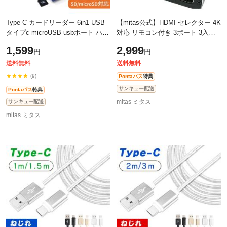
Type-C カードリーダー 6in1 USB
【mitas公式】HDMI セレクター 4K
タイプc microUSB usbポート ハブ
対応 リモコン付き 3ポート 3入力 1
hub 3.0 SD MicroSD 対応 TypeC 2
出力 HDMIセレクタ 切替器 分配器
1,599
2,999
円
円
ポート PC SDカード マルチカード
分配 AVセレクター HDMIセレクタ
リ
送料無料
送料無料
★★★★
(9)
Pontaパス
特典
サンキュー配送
Pontaパス
特典
mitas ミタス
サンキュー配送
mitas ミタス