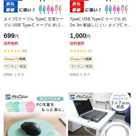
タイプCケーブル TypeC 充電ケー
TypeC USB Type-C ケーブル 約
ブル USB Type-C ケーブル 約 1m
2m 3m 断線しにくい タイプC ケー
1.5m 断線しにくい データ転送 通
ブル 充電ケーブル Type c 対応 充
699
1,000
円
円
信 Type c 対応 ゲーム 充電
電 データ通信
Nintendo
送料無料
送料無料
★★★★★
★★★★★
(19)
(7)
Pontaパス
特典
Pontaパス
特典
サンキュー配送
サンキュー配送
mitas ミタス
mitas ミタス