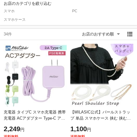
お店のカテゴリを絞り込む
スマホ
PC
除外ワード
除外ワード
スマホケース
34件
お店のおすすめ順
充電器 タイプC スマホ充電器 携帯
【MILASIC公式】パールストラッ
充電器 ACアダプター Type-C アン
プ 単品 スマホケース 挟む 挟むだ
ドロイド android 充電機 ケーブル
け おしゃれ かわいい ショルダー
2,249
1,100
円
円
携帯電話 充電器 最大2A 一体型 く
ストラップ ショルダー 肩掛け 携
帯 ス
送料無料
送料無料