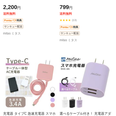
ブレットPC 小学生 汎用 持ち運び
iPad Pro Nexus Xperia Z Ultra
2,200
799
円
円
おしゃれ かわいい 傷防止 パソコ
GALAXY Tab ARROWS REGZA
ン
AQUOS PA
送料無料
送料無料
★★★★
(13)
Pontaパス
特典
サンキュー配送
Pontaパス
特典
mitas ミタス
サンキュー配送
mitas ミタス
充電器 タイプC 急速充電器 スマホ
選べるケーブル付き！ 充電器アダ