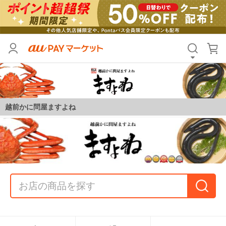
越前かに問屋ますよね
蟹
鰻
えび
明太子
牡蠣
ほたて