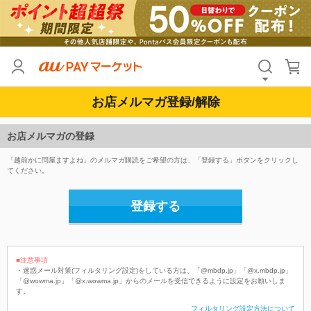
お店メルマガ登録/解除
お店メルマガの登録
「越前かに問屋ますよね」のメルマガ購読をご希望の方は、「登録する」ボタンをクリックし
てください。
登録する
■注意事項
・迷惑メール対策(フィルタリング設定)をしている方は、「@mbdp.jp」「@x.mbdp.jp」
「@wowma.jp」「@x.wowma.jp」からのメールを受信できるように設定をお願いしま
す。
フィルタリング設定方法について