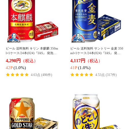
チューハイ レモンサワー 送料無料
チューハイ レモンサワー 送料無料
キリン 氷結 無糖レモン アルコール
キリン 氷結 無糖レモン 7% 缶 350ml
4% 缶 350ml×1ケース/24本(024)『IA
×1ケース/24本(024)『IAS』
3,590円
3,590円
（税込）
（税込）
S』
35P
(1.0%)
35P
(1.0%)
4.58点 (16件)
4.64点 (81件)
チューハイ レモンサワー【キャンセ
チューハイ 送料無料 サッポロ 濃い
ル不可】【同時購入不可】檸檬堂 レ
めのレモンサワー 缶 350ml×1ケース/
モン濃いめ Alc.7% 350ml×1ケース/2
24本(024)『IAS』
3,940円
3,060円
（税込）
（税込）
4本(024)『YML』
39P
(1.0%)
30P
(1.0%)
4.78点 (36件)
4.76点 (291件)