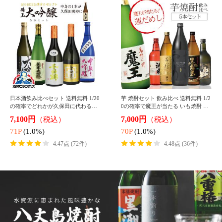
54P
(1.0%)
54P
(1.0%)
4.66点 (126件)
4.75点 (72件)
ビール 送料無料 キリン 本麒麟 350m
ビール 送料無料 サントリー 金麦 350
l×1ケース/24本(024)『IAS』 発泡酒
ml×1ケース/24本(024)『IAS』 発泡
第3のビール 新ジャンル
酒 第3のビール 新ジャンル s2026
4,290円
4,117円
（税込）
（税込）
42P
(1.0%)
41P
(1.0%)
4.63点 (496件)
4.53点 (317件)