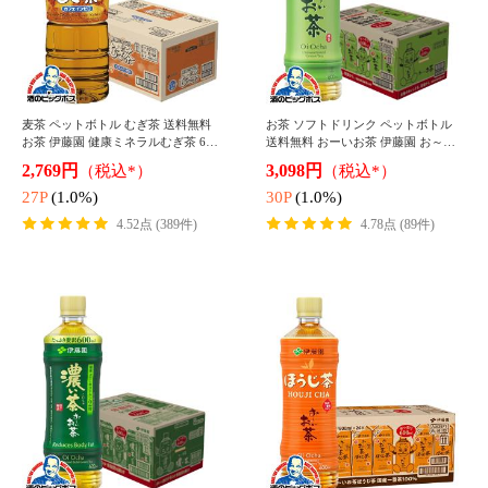
42P
(1.0%)
45P
(1.0%)
4.47点 (17件)
4.78点 (10件)
父の日 限定チューハイ3本入り 送料
父の日 レモンサワー チューハイ 送
無料 第14弾 究極のチューハイ 24種
料無料 第4弾 究極 レモンサワー 24種
飲み比べ 24本セット『ASH』
飲み比べ 24本セット『ASH』
4,501円
4,501円
（税込）
（税込）
45P
(1.0%)
45P
(1.0%)
4.41点 (62件)
4.92点 (27件)