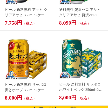
ビール 送料無料 サッポロ
ビール 送料無料 サッポロ
ホワイトベルグ 350ml×2ケ
麦とホップ 350ml×2ケース/
ース/48本(048)『IAS』 発
48本(048)『IAS』 発泡酒
8,000円
8,000円
（税込）
（税込）
泡酒 第3のビール 新ジャン
第3のビール 新ジャンル
ル
カテゴリー一覧
ビール
発泡酒
新ジャンル
チューハイ
ワイン
ウイスキー
スピリッツ
リキュール
ボジョレー