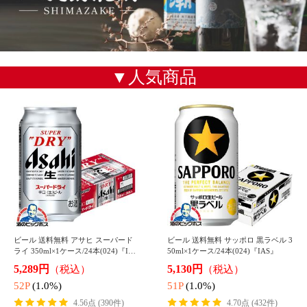
ビール 送料無料 キリン のどごし 生
ビール 送料無料 サッポロ ゴールド
350ml×1ケース/24本(024)『IAS』 発
スター 350ml×1ケース/24本(024)『I
泡酒 第3のビール 新ジャンル
AS』 発泡酒 第3のビール 新ジャンル
4,390円
4,189円
（税込）
（税込）
43P
(1.0%)
41P
(1.0%)
4.85点 (176件)
4.69点 (355件)
ビール 発泡酒 送料無料 アサヒ スタ
ビール 発泡酒 送料無料 キリン 淡麗
イルフリー 350ml×1ケース/24本(02
グリーンラベル 350ml×1ケース/24本
4)『IAS』
(024)『IAS』
4,197円
4,240円
（税込）
（税込）
41P
(1.0%)
42P
(1.0%)
4.70点 (125件)
4.51点 (326件)