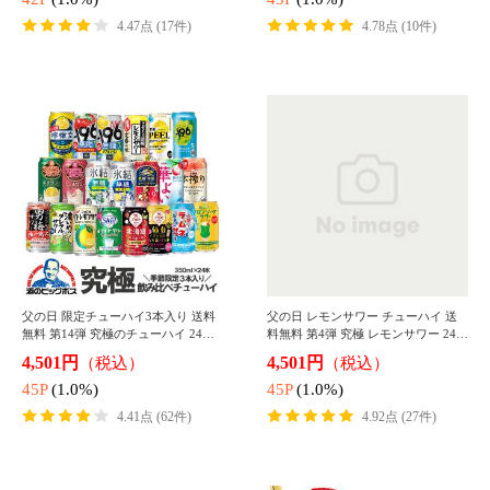
ビール 送料無料 アサヒ スーパード
ビール 送料無料 サッポロ 黒ラベル 3
ライ 350ml×1ケース/24本(024)『IA
50ml×1ケース/24本(024)『IAS』
S』
5,289円
5,130円
（税込）
（税込）
52P
(1.0%)
51P
(1.0%)
4.56点 (390件)
4.70点 (432件)
ビール 送料無料 キリン 一番搾り 350
送料無料 ビール キリン 一番搾り 糖
ml×1ケース/24本(024)『IAS』
質0 ゼロ 350ml×1ケース/24本(024)
『IAS』
5,490円
5,490円
（税込）
（税込）