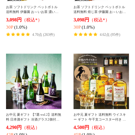
日本酒飲み比べセット 送料無料 1/20
芋 焼酎セット 飲み比べ 送料無料 1/2
の確率でどれかが久保田に代わる！
0の確率で魔王が当たる いも焼酎 ラ
全部大吟醸ラッキーセット 720ml×5
ッキーセット 720ml/900ml×5本セッ
7,100円
7,000円
（税込）
（税込）
本『OMS』
ト『OMS』
71P
(1.0%)
70P
(1.0%)
4.47点 (72件)
4.48点 (36件)
▼人気商品