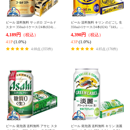
▼ソフトドリンク
コーヒー ペットボトル 送料無料 キ
炭酸水 24本 タンサン【キャンセル不
リン ファイア ワンデイ ブラック 1ケ
可】【同時購入不可】ポッカ 強炭酸
ース/600ml×24本(024)『IAS』
水 無糖 600ml×1ケース/24本(024)『I
3,198円
2,491円
（税込*）
（税込*）
AS』
31P
(1.0%)
24P
(1.0%)
4.70点 (243件)
4.51点 (142件)