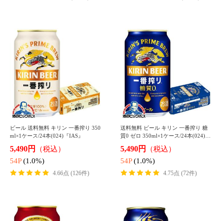
▼人気のチューハイ1ケース
チューハイ 送料無料 サントリー こ
チューハイ レモンサワー 送料無料
だわり酒場のレモンサワー 缶 350ml
キリン 麒麟特製 レモンサワー ALC.
×1ケース/24本(024)『IAS』
9% 350ml×1ケース/24本(024)『IA
3,297円
3,500円
（税込）
（税込）
S』
32P
(1.0%)
35P
(1.0%)
4.58点 (127件)
4.60点 (46件)