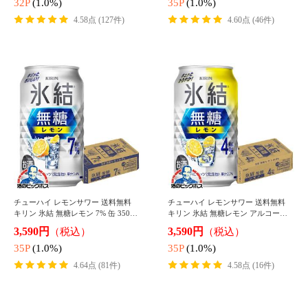
▼選べるシリーズ
コーヒー 缶 送料無料 サントリー 選
コーヒー 缶 送料無料 選べる ファイ
べるボス BOSS 缶コーヒー 缶 185g×
ア よりどり3ケース 185g缶×90本『E
2ケース/60本『ESH』
SH』 缶コーヒー 缶
4,898円
7,398円
（税込*）
（税込*）
48P
(1.0%)
73P
(1.0%)
4.66点 (569件)
4.71点 (60件)