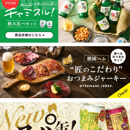
麦茶 ペットボトル むぎ茶 送料無料
お茶 ソフトドリンク ペットボトル
お茶 伊藤園 健康ミネラルむぎ茶 600
送料無料 おーいお茶 伊藤園 お～い
ml×1ケース/24本(024)『ITO』
緑茶 600ml×1ケース/24本(024)『IT
2,769円
3,098円
（税込*）
（税込*）
O』
27P
(1.0%)
30P
(1.0%)
4.52点 (389件)
4.78点 (89件)