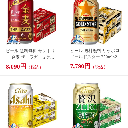
ース/48本(048)『IAS』発泡
ス/350ml×48本(048)『IA
7,790円
8,090円
（税込）
（税込）
酒 第3のビール 新ジャンル
S』発泡酒 第3のビール 新
ジャンル
送料無料 贅沢ゼロ アサヒ
ビール 送料無料 アサヒ ク
クリアアサヒ 贅沢ZERO ゼ
リアアサヒ 350ml×2ケース/
ロ 350ml×2ケース/48本(04
48本(048)『IAS』発泡酒 第
8,090円
7,758円
（税込）
（税込）
8)『CSH』 第3のビール 新
3のビール 新ジャンル
ジャンル 発泡酒