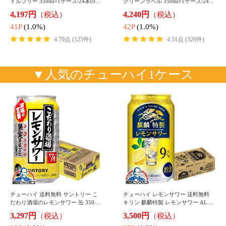
送料無料 ポッカサッポロ キレートレ
麦茶 ペットボトル 送料無料 サント
モン W ダブルレモン 500ml×1ケー
リー 特保 胡麻麦茶 350ml×1ケース/2
ス/24本(024)『POK』
4本(024)『SUF』SUF
3,398円
4,239円
（税込*）
（税込*）
33P
(1.0%)
42P
(1.0%)
4.77点 (96件)
4.67点 (121件)
送料無料 キリン 午後の紅茶 レモン
コーヒー ペットボトル 送料無料 キ
ティー 500ml×1ケース/24本(024)『G
リン ファイア ワンデイ ラテ 微糖 1
CC』
ケース/600ml×24本(024)『GCC』
3,097円
3,539円
（税込*）
（税込*）
30P
(1.0%)
35P
(1.0%)
4.78点 (91件)
4.62点 (183件)