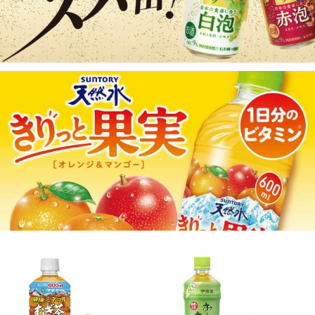
お茶 ソフトドリンク ペットボトル
お茶 ソフトドリンク ペットボトル
送料無料 伊藤園 お～いお茶 濃い茶 6
送料無料 焙じ茶 伊藤園 お～いお茶
00ml×1ケース/24本(024)『ITO』
ほうじ茶 600ml×1ケース/24本(024)
3,098円
3,098円
（税込*）
（税込*）
『ITO』
30P
(1.0%)
30P
(1.0%)
4.70点 (263件)
4.62点 (95件)
お中元 夏ギフト 【7選-vol.2】送料無
お中元 夏ギフト 送料無料 ウイスキ
料 日本酒ギフト 冷酒グラス2個付き
ー ギフト 午干支コースター付き 世
獺祭 八海山入り 飲み比べ セット
界のウイスキー 飲み比べ 5本セット
4,290円
4,500円
（税込）
（税込）
『GFT』
『GFT』