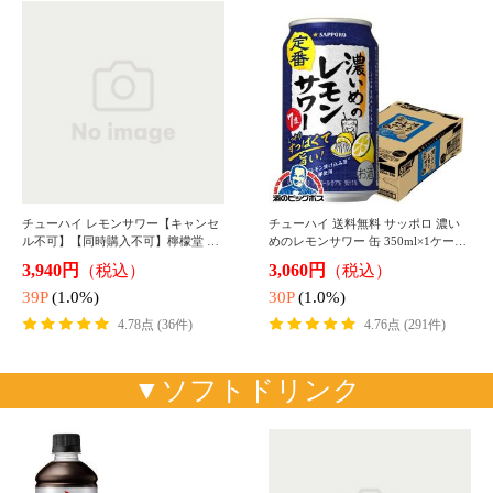
12本単位で選べる48本 よりどり4種
お茶 ソフトドリンク ペットボトル
類 送料無料 伊藤園 野菜ジュース ト
送料無料 伊藤園 選べる600ml×2ケー
マトジュース 青汁 豆乳 黒酢 紙パッ
ス/48本『ITO』
4,798円
5,699円
（税込*）
（税込*）
ク 200ml×48本『ITO』 詰め合
47P
(1.0%)
56P
(1.0%)
4.60点 (653件)
4.55点 (232件)
麦茶 お茶2リットルペットボトル ソ
選べる サントリー 金麦 送料無料 500
フトドリンク 送料無料 伊藤園 選べ
ml×2ケース/48本『CSH』
る2L×2ケース/12本『ITO』
3,599円
11,290円
（税込*）
（税込）
35P
(1.0%)
112P
(1.0%)
4.28点 (96件)
5.00点 (9件)