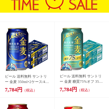
ビール 送料無料 サントリ
ビール 送料無料 サントリ
ー 金麦 糖質75%オフ 350m
ー 金麦 350ml×2ケース/48
l×2ケース/48本(048)『IA
本(048)『IAS』 発泡酒 第3
7,784円
7,784円
（税込）
（税込）
S』 発泡酒 第3のビール 新
のビール 新ジャンル s2026
ジャンル
ビール 送料無料 サッポロ
ビール 送料無料 サントリ
ゴールドスター 350ml×2ケ
ー 金麦 ザ・ラガー 2ケー