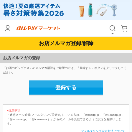
お店メルマガ登録/解除
お店メルマガの登録
「お酒のビッグボス」のメルマガ購読をご希望の方は、「登録する」ボタンをクリックしてく
ださい。
登録する
■注意事項
・迷惑メール対策(フィルタリング設定)をしている方は、「@mbdp.jp」「@x.mbdp.jp」
「@wowma.jp」「@x.wowma.jp」からのメールを受信できるように設定をお願いしま
す。
フィルタリング設定方法について