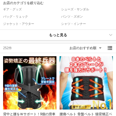
お店のカテゴリを絞り込む
ギア・グッズ
シューズ・サンダル
除外ワード
除外ワード
バッグ・リュック
パンツ・ズボン
ジャケット・アウター
シャツ・インナー
もっと見る
252件
お店のおすすめ順
背中と腰をＷサポート！9個の滑車
腰痛ベルト 骨盤ベルト 猫背矯正ベ