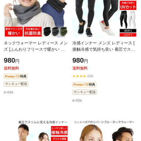
ネックウォーマー レディース メン
冷感インナー メンズ レディース [
ズ [ふんわりフリースで暖かい 抗
接触冷感で気持ち良い 着圧でスリ
菌99%だから安心 フィット調整可
ムに見える ] スポーツタイツ レギ
980
980
円
円
UPF50+ ] 防寒 防風 寒さ対策 マフ
ンス タイツ スパッツ コンプレッ
ラ
送料無料
送料無料
★★★★
(10)
Pontaパス
特典
サンキュー配送
Pontaパス
特典
e-mix
サンキュー配送
e-mix