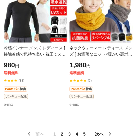
冷感インナー メンズ レディース [
ネックウォーマー レディース メン
接触冷感で気持ち良い 着圧でスリ
ズ [ お洒落なニット×暖かい裏ボア
ムに見える ] コンプレッションウ
で最強 リバーシブル UPF50+ 抗菌
980
1,980
円
円
ェア インナーシャツ シャツ 長袖
99%だから安心 ] 防寒 防風 寒さ
送料無料
送料無料
★★★★
★★★★★
(33)
(2)
Pontaパス
特典
Pontaパス
特典
サンキュー配送
サンキュー配送
e-mix
e-mix
前へ
1
2
3
4
5
次へ