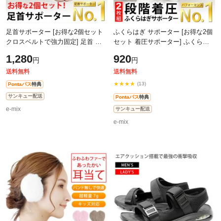
足首サポーター [お得な2個セット
ふくらはぎ サポーター [お得な2個
クロスベルトで強力固定] 足首 サ
セット 着圧サポーター] ふくらは
ポーター 捻挫 固定 テーピング 人
ぎサポーター 足 テーピング トレ
1,280
920
円
円
気 ランキング おすすめ スポーツ
ーニング 筋トレ 足用サポーター
人
送料無料
送料無料
★★★★
(13)
Pontaパス
特典
サンキュー配送
Pontaパス
特典
e-mix
サンキュー配送
e-mix