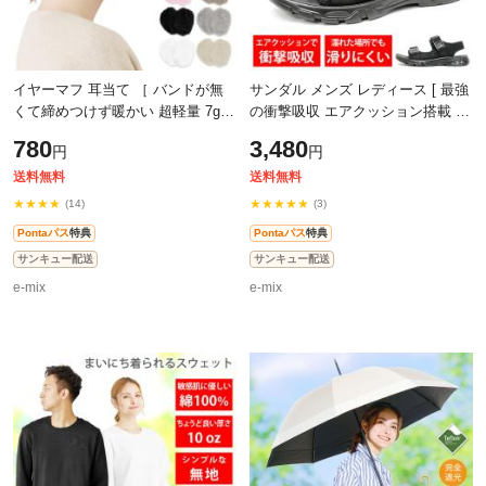
イヤーマフ 耳当て ［ バンドが無
サンダル メンズ レディース [ 最強
くて締めつけず暖かい 超軽量 7g
の衝撃吸収 エアクッション搭載 軽
キッズ 対応 ］ 防寒 耳あて イヤー
量 歩きやすい ] さんだる スポーツ
780
3,480
円
円
ウォーマー イヤーマフラー 耳カバ
サンダル おしゃれ 人気 アウト
送料無料
送料無料
★★★★
★★★★★
(14)
(3)
Pontaパス
特典
Pontaパス
特典
サンキュー配送
サンキュー配送
e-mix
e-mix