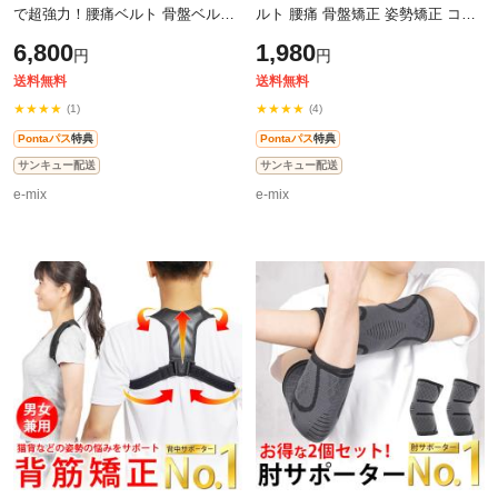
で超強力！腰痛ベルト 骨盤ベルト
ルト 腰痛 骨盤矯正 姿勢矯正 コル
猫背矯正ベルト 腰痛 骨盤矯正 姿
セット 男性用 女性用 腰 サポータ
6,800
1,980
円
円
勢矯正 コルセット 男性用 女性用
ー 腰用 サポートベルト メンズ レ
腰
送料無料
送料無料
★★★★
★★★★
(1)
(4)
Pontaパス
特典
Pontaパス
特典
サンキュー配送
サンキュー配送
e-mix
e-mix