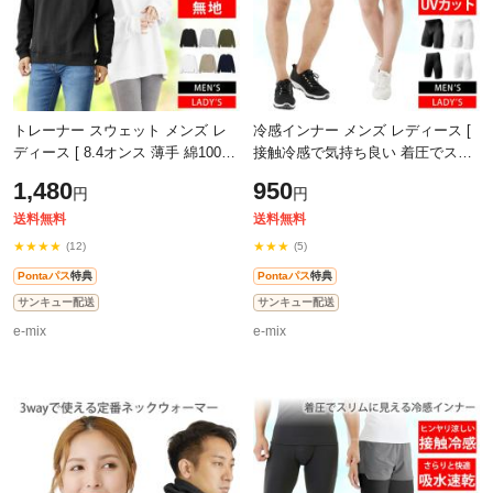
トレーナー スウェット メンズ レ
冷感インナー メンズ レディース [
ディース [ 8.4オンス 薄手 綿100%
接触冷感で気持ち良い 着圧でスリ
だから長持ちで肌触りが良い 天然
ムに見える ] スポーツタイツ レギ
1,480
950
円
円
素材で敏感肌にもオススメ ] スエ
ンス タイツ スパッツ コンプレッ
ッ
送料無料
送料無料
★★★★
★★★
(12)
(5)
Pontaパス
特典
Pontaパス
特典
サンキュー配送
サンキュー配送
e-mix
e-mix