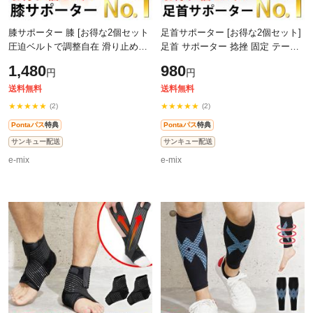
膝サポーター 膝 [お得な2個セット
足首サポーター [お得な2個セット]
圧迫ベルトで調整自在 滑り止め付
足首 サポーター 捻挫 固定 テーピ
き] ひざ サポーター テーピング 人
ング 人気 ランキング おすすめ ス
1,480
980
円
円
気 ランキング おすすめ スポーツ
ポーツ ゴルフ アウトドア キャン
送料無料
送料無料
★★★★★
★★★★★
(2)
(2)
Pontaパス
特典
Pontaパス
特典
サンキュー配送
サンキュー配送
e-mix
e-mix