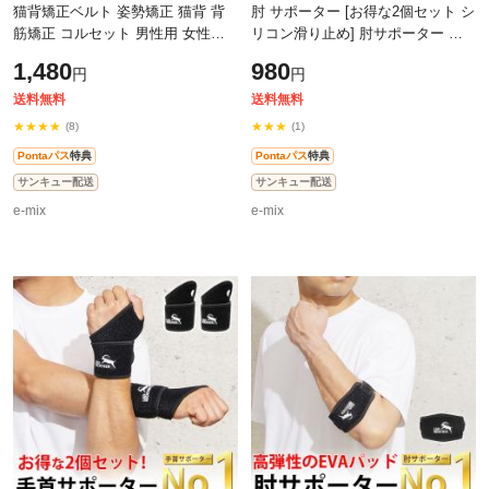
猫背矯正ベルト 姿勢矯正 猫背 背
肘 サポーター [お得な2個セット シ
筋矯正 コルセット 男性用 女性用
リコン滑り止め] 肘サポーター ひ
腰 背筋矯正 猫背矯正 メンズ レデ
じ テーピング トレーニング 筋ト
1,480
980
円
円
ィース サポーター 肩こり 肩凝り
レ サポーター肘用 人気 ランキン
グ
送料無料
送料無料
★★★★
★★★
(8)
(1)
Pontaパス
特典
Pontaパス
特典
サンキュー配送
サンキュー配送
e-mix
e-mix