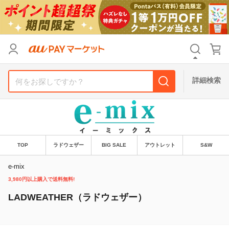
リセット
カテゴリ
カテゴリ
すべて
すべて
価格
価格
すべて
すべて
詳細検索
支払い方法
支払い方法
すべて
すべて
その他の条件
その他の条件
送料無料
送料無料
タイムセール
タイムセール
TOP
ラドウェザー
BIG SALE
アウトレット
S&W
Pontaパス特典対象すべて
Pontaパス特典対象すべて
ポイントUPセレクトのみ
ポイントUPセレクトのみ
e-mix
3,980円以上購入で送料無料!
サンキュー配送対象
サンキュー配送対象
レビューキャンペーン
レビューキャンペーン
LADWEATHER（ラドウェザー）
キーワード
キーワード