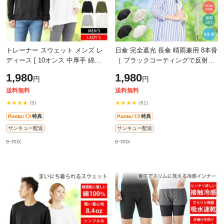
トレーナー スウェット メンズ レ
日傘 完全遮光 長傘 晴雨兼用 8本骨
ディース [ 10オンス 中厚手 綿
［ ブラックコーティングで反射光
100%だから長持ちで肌触りが良い
も遮断 マイナス20度の遮熱効果 テ
1,980
1,980
円
円
天然素材で敏感肌にもオススメ ]
フロン加工ではっ水 防汚 大きい1
スエッ
送料無料
送料無料
★★★★
★★★★
(5)
(61)
Pontaパス
特典
Pontaパス
特典
サンキュー配送
サンキュー配送
e-mix
e-mix