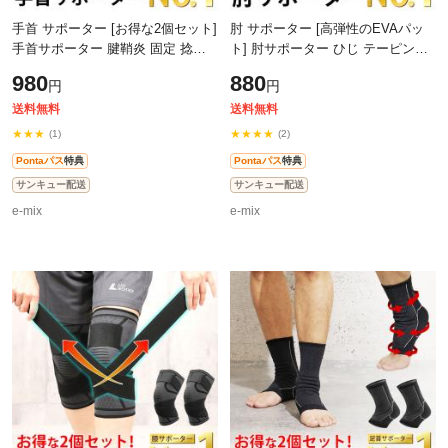
手首 サポーター [お得な2個セット]
肘 サポーター [高弾性のEVAパッ
手首サポーター 腱鞘炎 固定 捻挫
ト] 肘サポーター ひじ テーピング
テーピング トレーニング 筋トレ
トレーニング 筋トレ サポーター肘
980
880
円
円
サポーター手首用 人気 ランキン
用 人気 ランキング おすすめ スポ
送料無料
送料無料
★★★
★★★★
(1)
(2)
Pontaパス
特典
Pontaパス
特典
サンキュー配送
サンキュー配送
e-mix
e-mix