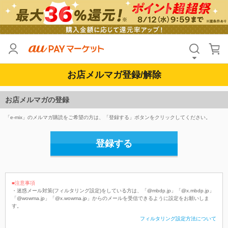
お店メルマガ登録/解除
お店メルマガの登録
「e-mix」のメルマガ購読をご希望の方は、「登録する」ボタンをクリックしてください。
登録する
■注意事項
・迷惑メール対策(フィルタリング設定)をしている方は、「@mbdp.jp」「@x.mbdp.jp」
「@wowma.jp」「@x.wowma.jp」からのメールを受信できるように設定をお願いしま
す。
フィルタリング設定方法について