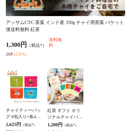
シナモンパウダー
ブラックペッパー
オールスパイスパ
カシア 100g パケ
粗挽き 大荒 パケ
ウダー メキシコ
ット便 Cinnamon
ット便 100g Black
産 100g パケット
825円
1,120円
730円
（税込*）
（税込*）
（税込*）
Powder Cassia
Pepper Corsa
便 All Spice Powde
8P
(1.0%)
11P
(1.0%)
7P
(1.0%)
r Mexico