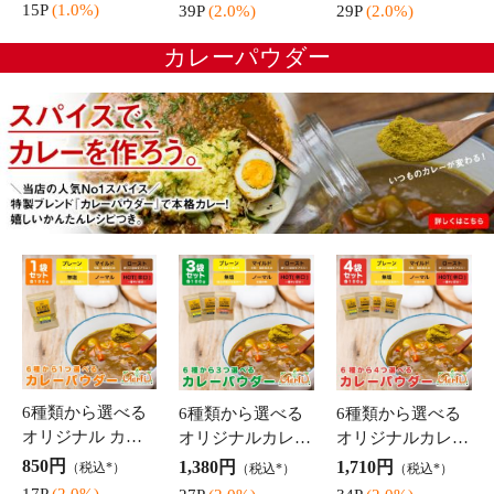
アッサムCTC 茶葉 インド産 350g チャイ用茶葉 パケット
便送料無料 紅茶
送料無
1,300円
（税込*）
料
26P
(2.0%)
チャイティーバッ
紅茶 ギフト オリ
グ 8包入り×各4種
ジナルチャイバッ
類セット (4品)
グセット (2包入×
2,625円
1,200円
（税込*）
（税込*）
【パケット便送料
各4種類) パケット
52P
(2.0%)
24P
(2.0%)
無料】オリジナル
便送料無料
チャイバッグ