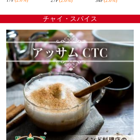
スパイス5点セット (各100g) パケット送料無料 コリアン
ダー クミン ターメリック ガラムマサラ カイエンペッパ
ー 神戸アールティー
送料無
2,000円
（税込*）
料
20P
(1.0%)