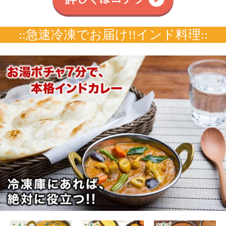
5種類から選べる
21種類から選べる
21種類から選べる
インドカレーお試
インドカレー大盛
インドカレー大盛
し福袋5品セット
り福袋6品セット
り福袋6品セット
3,780円
3,980円
5,380円
（税込*）
（税込*）
（税込*）
(170g×5品) 冷凍便
冷凍便送料無料
冷凍便送料無料
75P
(2.0%)
79P
(2.0%)
107P
(2.0%)
送料無料 熨斗対
インド料理 ビリ
インド料理 ビリ
応
ヤニ
ヤニ
カレーセットとまとめ買いにナン
7種類から 選べるナン5枚セッ
ト 冷凍便 インド料理店直送
2,160円
（税込*）
21P
(1.0%)
各種カレー＆インド料理はこちら
::お手軽なレトルトカレータイプ::