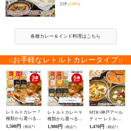
6種類から選べる
6種類から選べる
6種類から選べる
オリジナル カレ
オリジナルカレー
オリジナルカレー
ーパウダー(100g)
パウダー 100g×3
パウダー 100g×4
850円
1,380円
1,710円
（税込*）
（税込*）
（税込*）
パケット便送料無
袋 パケット便送
袋 パケット便送
17P
(2.0%)
27P
(2.0%)
34P
(2.0%)
料 小麦粉不使用
料無料 小麦粉不
料無料 小麦粉不
グルテンフリーカ
使用 グルテンフ
使用 グルテンフ
チャイ・スパイス
レー粉
リーカレー粉
リーカレー粉