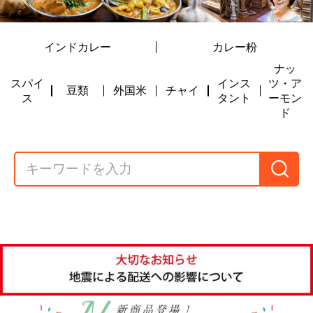
スパイ
インス
ツ・ア
豆類
外国米
チャイ
ス
タント
ーモン
ド
ガラムマサラ マ
ASHWIN’S ローズ
プレーンカレーパ