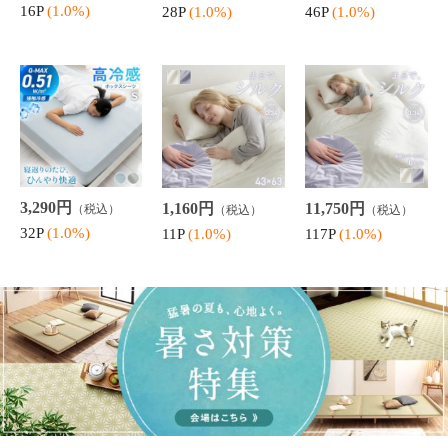
DCモーター リビ
DCモーター 伸縮
ベランダタイル
ングファン 扇風
サーキュレーター
デッキパネル 「
機 真上可能 静音
扇風機 伸びる 小
ジョイント遮熱パ
9,390円
10,560円
9,720円
（税込）
（税込）
（税込）
消音 約90度 上向
型 コンパクト 分
ネル 」 30×30cm
93P
(1.0%)
105P
(1.0%)
97P
(1.0%)
き 自動切タイマ
解 洗える 水洗い
9枚セット ジョイ
ー ダイヤル式風
静音 タイマー 空
ント式 ベランダ
量調節 リモコン
気循環 涼しい 省
暑さ対策 遮熱 耐
付き 空気循環 涼
エネ 換気
候性 丈夫 軽量
しい
ラグ 2畳 カーペッ
い草 ラグ 「 クレ
竹 ラグ 円形 カー