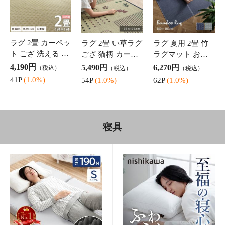
1,520円
5,870円
2,590円
（税込）
（税込）
（税込）
」 抗菌防臭 吸水
肌掛け 布団 コッ
らカバー 「 西川
15P
(1.0%)
58P
(1.0%)
25P
(1.0%)
速乾 オールシー
トン 洗える 無地
のびのびタオルピ
ズン 新生活 年中
夏用 オールシー
ローケース miffy
敷パッド おしゃ
ズン 春 夏 ウォッ
」 約64×34cm 抗
れ かわいい さら
シャブル スリー
菌 清潔 リバー
さ
い草 シーツ シン
畳マットレス マ
抱き枕 ふわふわ
グル 寝ござ 国産
ットレス シング
雲 もこもこ 枕 ま
ねござ 日本製 熊
ル ロング 敷布団
くら 「 雲抱き枕
4,490円
8,980円
6,990円
（税込）
（税込）
（税込）
本県八代産 「 リ
布団 カビ対策 湿
クラウディア 」
44P
(1.0%)
89P
(1.0%)
69P
(1.0%)
ルマ 」 約 88×180
気対策 フローリ
約25R×110cm マ
cm 5色展開 いぐ
ング い草 畳 マッ
クラ 包まれる 柔
さ イ草 イグサ い
ト 「 夢見畳 」 10
らか 洗える 清潔
カーテン
草シーツ シン
0×210cm 5連 梅
立体キルト 軽