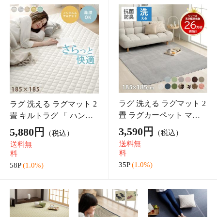
枕 西川 まくら ホテル 洗
マットレス シングル 三つ
える 「 西川 ホテルテイ
折り 高反発 10cm マット
スト マシュマロタッチ枕
レス プロファイル 3つ折
3,510円
7,900円
（税込）
（税込）
」 43×63cm もちもち ふ
り 厚さ10cm 体圧分散性 S
送料無
送料無
わふわ ボリューム ウォ
高反発マットレス 高反発
料
料
ッシャブル
マット 洗
35P
(1.0%)
79P
(1.0%)
敷きパッド シン
タオルケット シ
枕カバー のびの
グル 洗える 「 ワ
ングル 綿100％ 西
び タオル地 西川
ッフル敷パッド
川 約140×190cm
ミッフィー まく