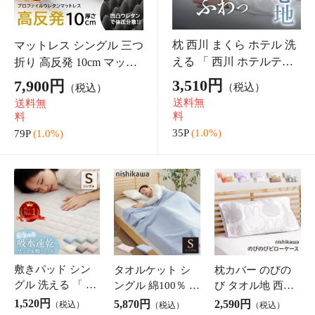
カーテン 遮光 1級遮光 洗
レースカーテン 2枚組 UV
える 断熱 節電 「 シンプ
カット カーテン レース
ルドレープ 」 約100×200
遮熱 日本製 幅100cm 2枚
6,270円
3,120円
（税込）
（税込）
cm 2枚組 カーテン 遮光 1
入 幅150cm 1枚入 「UVプ
送料無
送料無
級 遮熱 ドレープカーテ
ロテクション」 紫外線カ
料
料
ン シンプ
ット 洗える
62P
(1.0%)
31P
(1.0%)
カーテン 遮光 4枚
カーテン かわい
カーテンライナー
セット 遮熱 保温
い 1級遮光 2級遮
保温 防寒対策 窓
UVカット ミラー
光 遮光カーテン
冷気カット あっ
4,680円
11,610円
1,600円
（税込）
（税込）
（税込）
加工 形状記憶「 4
星柄 キラキラ 「
たか 寒さ対策 暖
46P
(1.0%)
116P
(1.0%)
16P
(1.0%)
Pショット 」(既製
カリーナ ピンク
房効率アップ 断
品) 幅100×丈3サ
幅150cm 1枚 」
熱 節電 省エネ U
イズ 4枚組 ドレー
【CRE】(オーダ
Vカット 「 断熱
ソファ
プカーテン
ー品) 子供部屋 キ
カーテンライナー
ッ