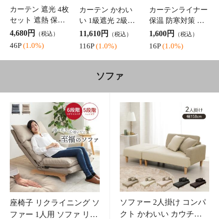
ダイニングセット
ダイニングチェア
チェア ダイニン
2人 テーブル デス
肘掛け 1脚 北欧
グチェア 「 カル
ク 「 ダイニング
木 「パックス」
ミア 」 約53×54×
38,350円
22,340円
49,800円
（税込）
（税込）
（税込）
テーブル ポロン 3
ウォールナット色
57cm 2脚 セット
383P
(1.0%)
223P
(1.0%)
498P
(1.0%)
点セット 」 大理
オーク色 ブラウ
椅子 肘付き 木製
石調 黒脚 アイア
ン ナチュラル 木
ダイニング おし
ン 幅80 チェア2脚
製 無垢
ゃれ イス
収納家具
ファブリッ
本棚 書棚 大容量 スリム
キューブボックス カラー