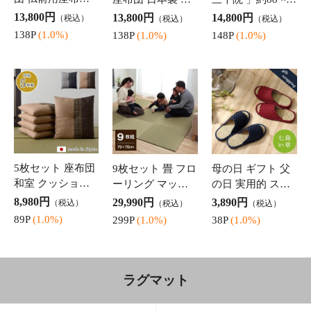
ラグ 洗える ラグマット 2
ラグ 洗える ラグマット 2
畳 ラグカーペット マッ
畳 キルトラグ 「 ハンナ
ト ホットカーペットカバ
」 185×185cm 綿混ラグ こ
3,590円
5,880円
（税込）
（税込）
ー 「 13柄から選べるラ
たつ敷布団 韓国風 北欧
送料無
送料無
グ 」 約185×185cm 抗菌
ラグ カーペット 無地 洗
料
料
防臭 カーペッ
えるラグ
35P
(1.0%)
58P
(1.0%)
ラグ 2畳 カーペッ
ラグ 2畳 い草ラグ
ラグ 夏用 2畳 竹
ト ござ 洗える ペ
ござ 猫柄 カーペ
ラグマット おし
ット対応 オール
ット 「 DXクロネ
ゃれ 正方形 カー
4,190円
5,490円
6,270円
（税込）
（税込）
（税込）
シーズン ゴザ マ
コ DX金魚 」176×
ペット 竹ラグ 「
41P
(1.0%)
54P
(1.0%)
62P
(1.0%)
ット 夏用 夏ラグ
176cm 正方形 か
NSジーンズ 」 18
麻の葉 「 六花 」
わいい おしゃれ
0×180cm 抗菌防臭
174×174cm 江戸
い草 夏ラグ ねこ
消臭 夏 自然素材
間 ラグマット
ネコ 猫 金魚
ひんやり さ
寝具