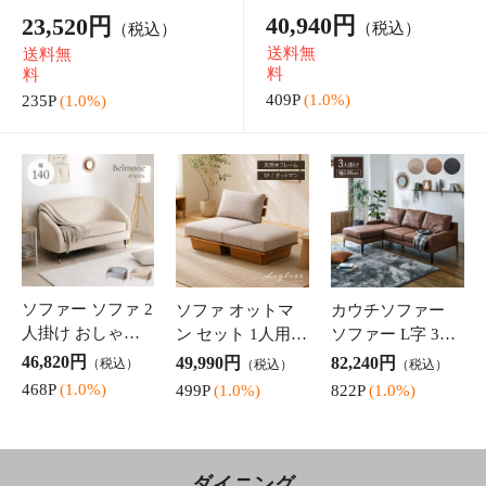
書棚 幅60 高さ180 奥行2
ボックス 棚付き 棚 収納
2.5cm ハイタイプ ラック
収納ボックス テレビラッ
10,680円
1,420円
（税込）
（税込）
収納 文庫本 コミック 書
ク 本 収納棚 かわいい 子
送料無
14P
(1.0%)
斎 リビング 新生活 家具
ども部屋 リビング 新生活
料
木目 おしゃ
おしゃれ
106P
(1.0%)
テレビ台 木製 80c
キャビネット リ
スチールラック 4
m幅 テレビボード
ビング チェスト 8
段 幅60 ラック 棚
「 クラージュ2 」
0cm幅 「ナティア
オープンラック
9,390円
17,410円
5,870円
（税込）
（税込）
（税込）
幅80×奥行36×高
キャビネット80c
シェルフ 北欧 「
93P
(1.0%)
174P
(1.0%)
58P
(1.0%)
さ39cm 北欧 ホワ
m幅」 ナチュラル
スチーラ 」 収納
イト 白 フレンチ
ラタン調 幅80cm
ラック 本棚 シェ
カントリー調 お
ワンルーム 一人
ルフ ビンテージ
しゃれ かわい
暮らし 新生活 収
木製 北欧 おし