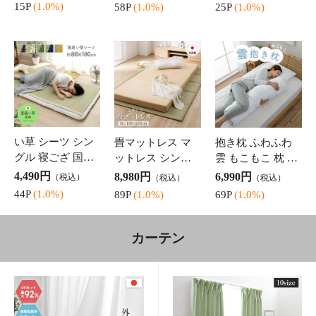
ソファー 2人掛け コンパ
座椅子 リクライニング ソ
クト かわいい カウチソ
ファー 1人用 ソファ リク
ファ ソファーベッド 一
ライニングソファ リクラ
40,940円
23,520円
（税込）
（税込）
人暮らし 「 マフエル 」
イニングソファー 「 ムー
送料無
送料無
幅108cm 2人掛け ソファ
ア 」 1人掛け 座椅子ソフ
料
料
ー ソファ カウ
ァ リクラ
409P
(1.0%)
235P
(1.0%)
ソファー ソファ 2
ソファ オットマ
カウチソファー
人掛け おしゃれ
ン セット 1人用 1
ソファー L字 3人