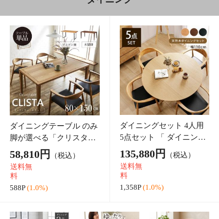
カテゴリ一覧
こたつ
ラグ
カーテン
置き畳
クッション・
寝具
収納家具
ダイニング
座布団
ソファ・座椅
キッズ・ベビ
テーブル
い草アイテム
子
ー