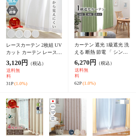
1.5人掛け 幅140
人掛け「 レグレ
掛け ファブリッ
46,820円
49,990円
82,240円
（税込）
（税込）
（税込）
「 ベルモネ 」 ソ
ス 」 1P ソファー
クレザー 「 ダレ
468P
(1.0%)
499P
(1.0%)
822P
(1.0%)
ファー ベロア 調
一人用 天然木 コ
ル 」 3P 【開梱設
二人掛け 大人 か
ンパクト シンプ
置対応】 カウチ
わいい 一人暮ら
ル おしゃれ ワン
ソファ アンティ
し 韓国 インテ
ルーム リビング
ーク アイアン モ
ダイニング
ダ
ダイニングセット 4人用
ダイニングテーブル のみ
5点セット 「 ダイニング
脚が選べる「クリスタダ
テーブル ユクノ + 肘付き
イニングテーブル」 80×1
135,880円
58,810円
（税込）
（税込）
ダイニングチェア パック
50cm 4人 オーク ウォール
送料無
送料無
ス 」 110×71cm 円形 おし
ナット
料
料
ゃれ テ
1,358P
(1.0%)
588P
(1.0%)