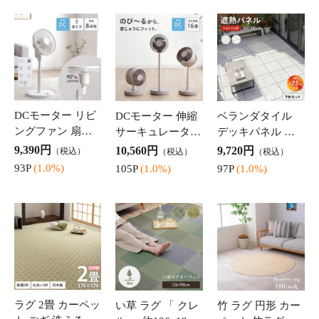
ト ござ 洗える ペ
ル 」 約126×190c
ペット 竹ラグ バ
ット対応 オール
m ラグマット 夏
ンブーラグ 夏 エ
4,190円
5,980円
6,990円
（税込）
（税込）
（税込）
シーズン ゴザ マ
用 ラグ カーペッ
コ ひんやり 「 NS
41P
(1.0%)
59P
(1.0%)
69P
(1.0%)
ット 夏用 夏ラグ
ト 撥水 いぐさ イ
リラ 」 約140cm
麻の葉 「 六花 」
草 チェック 抗菌
丸 冷感 消臭 ジャ
174×174cm 江戸
防臭 市松 格子 お
ガード織 北欧 ナ
間 ラグマット
しゃれ ふっく
チュラル ホワ
座布団 御前座布
仏前 座布団 法事
仏前ござ 御前「
団 仏前用座布団
座布団 日本製 い
三千院 」約88 × 1
リバーシブル 「
草の御前座布団
80cm 日本製 御前
13,800円
13,800円
14,800円
（税込）
（税込）
（税込）
三千院 」 約68×7
「 蓮の花 」 約 70
ござ 仏前 ゴザ 仏
138P
(1.0%)
138P
(1.0%)
148P
(1.0%)
0cm 日本製 お盆
×70cm 事御前ござ
具 国産 い草 仏壇
法事 法要 来客 仏
仏前 い草 ござ ゴ
用 法事 法要 仏壇