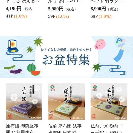
壇 仏間 仏具 夏 和
ザ 敷物 お盆 夏用
仏事 お盆 初盆
風 い草座布団
5枚セット 座布団
9枚セット 畳 フロ
母の日 ギフト 父
和室 クッション
ーリング マット
の日 実用的 スリ
日本製 銘仙判
布団 カビ対策 70×
ッパ 室内 レディ
8,980円
29,990円
3,890円
（税込）
（税込）
（税込）
「ゆかり」 銘仙
70cm 「無地畳」
ーススリッパ メ
89P
(1.0%)
299P
(1.0%)
38P
(1.0%)
判座布団 約55×59
フローリング た
ンズ 蒸れないス
cm 5枚組 日本製
たみ い草 簡易畳
リッパ さらさら
綿入り 和柄
軽量 置き畳 和室
蒸れない い草
インテリア 半
「市松スリッパ」
ラグマット
七