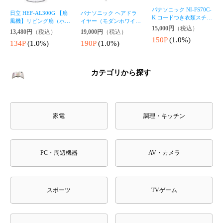
スポーツ
TVゲーム
おもちゃ・趣味
日用品
※商品はセール途中でも完売などにより、入れ替える場合がございます。
また、急遽セールが終了する場合もございます。
お目当ての商品は、早めのご購入をお勧めします。
▼▽CD/DVD/Blu-rayはこちら▽▼
(別カートになります)
Joshin web 音楽・映像ソフト専門店