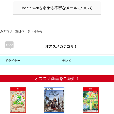
カテゴリ一覧はページ下部から
オススメカテゴリ！
ドライヤー
テレビ
オススメ商品をご紹介！
【Switch2】ヨッシーと
【PS5】アサシン クリー
【Switch2】ぽこ あ ポケ
フカシギの図鑑 返品種
ド ブラック フラッグ R
モン 返品種別B
別B
E:シンクロ 返品種別B
7,420円
（税込）
7,100円
（税込）
8,350円
（税込）
74P
(1.0%)
71P
(1.0%)
83P
(1.0%)