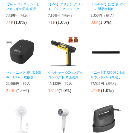
パナソニック SR-N210E
ケルヒャー OCハンデイ
ソニー HT-X8500 2.1ch
-K IHジャー炊飯器（5.5
コンパクト 高圧洗浄機K
サウンドバー(内蔵サブ
合炊き） ブラックPanas
ARCHER OC Handy Com
ウーファー)SONY[HTX8
22,000円
（税込）
15,132円
（税込）
47,520円
（税込）
onic[SRN210EK] 返品種
pact（ハンディエア）[O
500M] 返品種別A
220P
(1.0%)
151P
(1.0%)
475P
(1.0%)
別A
Cハンデイコンパクト]
返品種別A
パナソニック NI-FS70C-
日立 HEF-AL300G 【扇
パナソニック ヘアドラ
K コードつき衣類スチー
風機】リビング扇（ホワ
イヤー（モダンホワイ
マー(カームブラック)Pa
15,000円
（税込）
イト）HITACHI うちわ
ト） Panasonic ionity(イ
13,480円
（税込）
19,000円
（税込）
nasonic[NIFS70CK] 返品
風[HEFAL300G] 返品種
オニティ) ダブルミネラ
150P
(1.0%)
種別A
134P
(1.0%)
190P
(1.0%)
別A
ルマイナスイオン EH-N
E9N-W返品種別A
カテゴリから探す
家電
調理・キッチン
PC・周辺機器
AV・カメラ