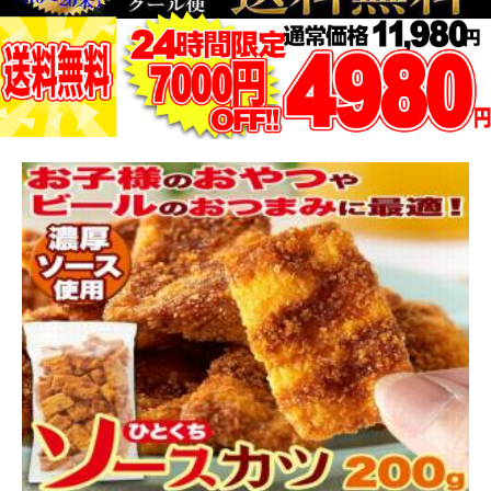
賞味期限2026年７月6日の為！！超超超特価！！【お徳用】ひとくち ソース
カツ 200gサクサク食感と甘めのソースが絶妙!!/メール便
送料無
（税込*）
料
980円
9P
(1.0%)
4.75点 (10件)
クレカ
auかんたん決済
ソフトバンクまとめて支払い・ワイモバイルまとめて支払い
後払い(NP後払い)