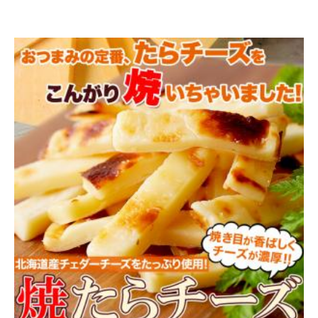
宍道湖産 大粒 しじみ 冷凍1kg獲れたてを急速冷凍！身が
大きくてプリプリ！冷凍A pre
送料無
3,980円
（税込*）
料
39P
(1.0%)