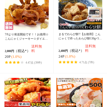
【訳あり】ジューシーカルパス500g☆着色料 保存料一切不使用!!低温乾燥で
柔らか食感/メール便 pre
送料無
2,200円
（税込*）
料