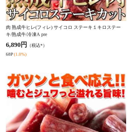
焼きたら チーズ 300g 北海道産 チェダーチーズ たっぷり使用!!メール便 pre
2,200円
（税込*）
22P
(1.0%)
4.48点 (276件)
クレカ
auかんたん決済
ソフトバンクまとめて支払い・ワイモバイルまとめて支払い
後払い(NP後払い)