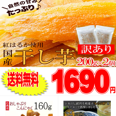
肉 熟成牛ヒレ(フィレ) サイコロ ステーキ１キロステー
キ/熟成牛/冷凍A pre
6,890円
（税込*）
68P
(1.0%)