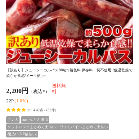
肉 テレビで話題の「牛肉１００％手造り牛生ハンバーグ」150ｇ×10個入/ハ
ンバーグ/牛肉/冷凍A pre
7,980円
（税込*）
79P
(1.0%)
4.47点 (86件)
クレカ
auかんたん決済
ソフトバンクまとめて支払い・ワイモバイルまとめて支払い
後払い(NP後払い)