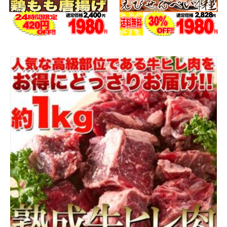
22P
(1.0%)
4.42点 (452件)
クレカ
auかんたん決済
ソフトバンクまとめて支払い・ワイモバイルまとめて支払い
後払い(NP後払い)