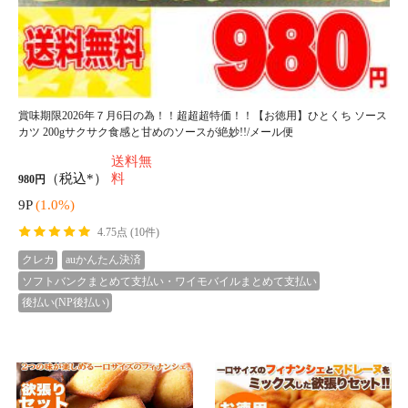
訳あり 国産干し芋200g×1袋/静
岡/鹿児島産 紅はるか 使用!!/メ
ール便 pre
送料無
1,000円
（税込*）
料
10P
(1.0%)