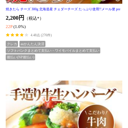
馬刺し上赤身ミニパック約1000g/10-20本【ポーランド、
アルゼンチン、カナダ、フランス、アイスランド ウルグ
アイ メキシコ ブラジル冷凍
送料無
11,980円
（税込*）
料
119P
(1.0%)