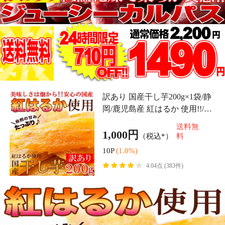
まるでわらび餅!!【お徳用】こん
7/9より発送開始です！！お徳用☆
にゃくで作ったわらび餅130g×5袋
こんにゃくジャーキー☆ダイエッ
（黒蜜・きなこ付き） メール便 p
ト おしゃぶりこんにゃく おつま
送料無
送料無
re
み こんにゃく160g/メール便 pre
（税込*）
料
（税込*）
料
2,480円
2,000円
24P
(1.0%)
20P
(1.0%)
4.71点 (7件)
4.47点 (39件)