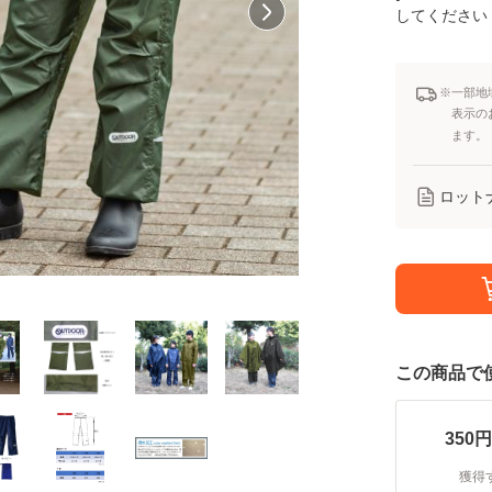
してください
※一部地
表示の
ます。
ロット
この商品で
350
円
獲得