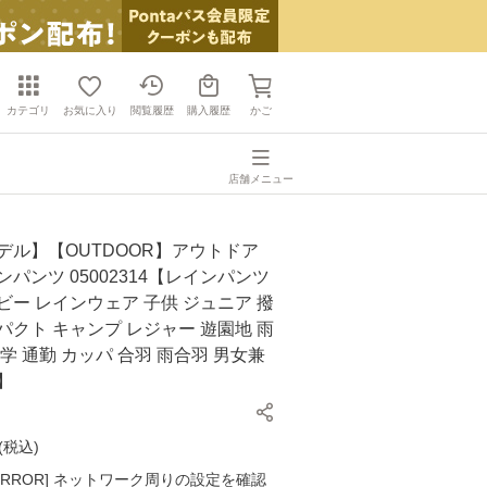
カテゴリ
お気に入り
閲覧履歴
購入履歴
かご
店舗メニュー
モデル】【OUTDOOR】アウトドア
ンパンツ 05002314【レインパンツ
ビー レインウェア 子供 ジュニア 撥
パクト キャンプ レジャー 遊園地 雨
通学 通勤 カッパ 合羽 雨合羽 男女兼
】
(
税込
)
K ERROR] ネットワーク周りの設定を確認