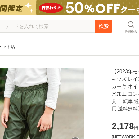
検索
詳細検索
ーケット店
【2023年
キッズ レイ
カーキ ネイ
水加工 コン
具 自転車 
用 送料無料
2,178
円
[NETWOR