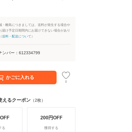
域・離島につきましては、送料が発生する場合や
お届け予定日期間内にお届けできない場合があり
（
送料・配送について
）
ナンバー：
612334799
かごに入れる
0
使えるクーポン
（
2
枚）
OFF
200
円OFF
する
獲得する