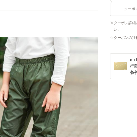
クーポ
クーポン詳細
い。
クーポンの獲
a
行
条