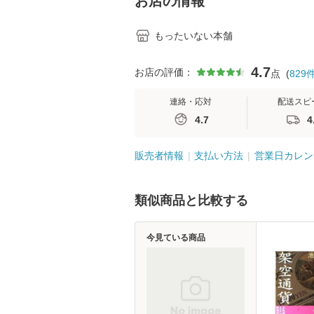
お店の情報
もったいない本舗
4.7
お店の評価：
点
(
829
連絡・応対
配送スピ
4.7
4
販売者情報
支払い方法
営業日カレン
類似商品と比較する
今見ている商品