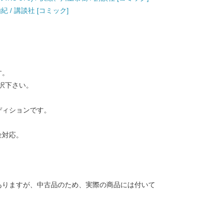
 由紀 / 講談社 [コミック]
す。
択下さい。
ディションです。
金対応。
ありますが、中古品のため、実際の商品には付いて