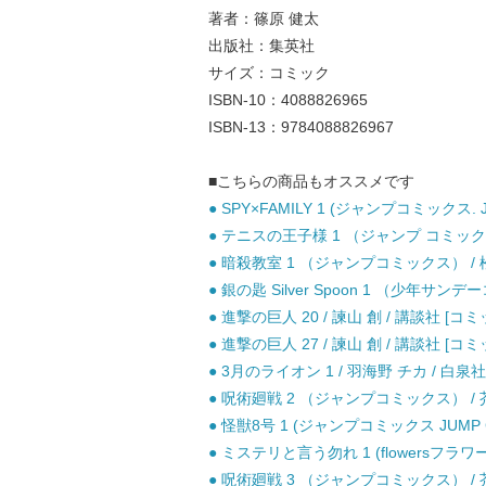
著者：篠原 健太
出版社：集英社
サイズ：コミック
ISBN-10：4088826965
ISBN-13：9784088826967
■こちらの商品もオススメです
● SPY×FAMILY 1 (ジャンプコミックス. 
● テニスの王子様 1 （ジャンプ コミックス）
● 暗殺教室 1 （ジャンプコミックス） / 松
● 銀の匙 Silver Spoon 1 （少年サン
● 進撃の巨人 20 / 諫山 創 / 講談社 [コミ
● 進撃の巨人 27 / 諫山 創 / 講談社 [コミ
● 3月のライオン 1 / 羽海野 チカ / 白泉社
● 呪術廻戦 2 （ジャンプコミックス） / 芥
● 怪獣8号 1 (ジャンプコミックス JUMP C
● ミステリと言う勿れ 1 (flowersフラワ
● 呪術廻戦 3 （ジャンプコミックス） / 芥