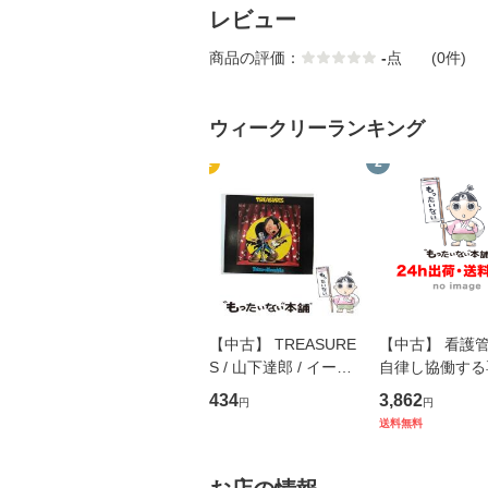
レビュー
商品の評価：
-
点
(0件)
ウィークリーランキング
1
2
【中古】 TREASURE
【中古】 看護
S / 山下達郎 / イース
自律し協働する
トウエスト・ジャパン
の看護マネジメ
434
3,862
円
円
[CD]【メール便送料無
キル 改訂第3版 
送料無料
料】
学テキストNiCE)
島恵 藤本幸三 /
堂 [単行