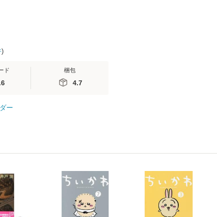
件
)
ード
梱包
.6
4.7
ダー