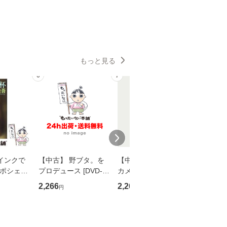
もっと見る
6
7
8
インクで
【中古】 野ブタ。を
【中古】 明日なき森
【中古】
・ポシェッ
プロデュース [DVD-B
カメムシ先生が熊野で
からだの
吾 / 祥伝
OX] / バップ [DVD]
語る / 熊野の森ネット
四季 / 藤
2,266
2,266
1,691
円
円
円
【メール便送
【メール便送料無料】
ワークいちいがしの
漁村文化協
会、吉田元重 玉井済
【メール
夫 / 新評論 [単行本]
【メール