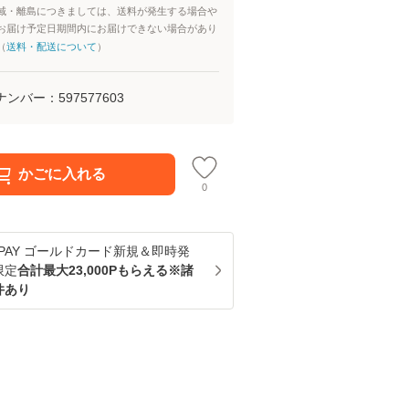
域・離島につきましては、送料が発生する場合や
お届け予定日期間内にお届けできない場合があり
（
送料・配送について
）
ナンバー：
597577603
かごに入れる
0
u PAY ゴールドカード新規＆即時発
限定
合計最大23,000Pもらえる※諸
件あり