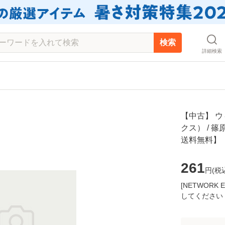
検索
詳細検索
【中古】 ウ
クス） / 篠
送料無料】
261
円(
税
[NETWOR
してください