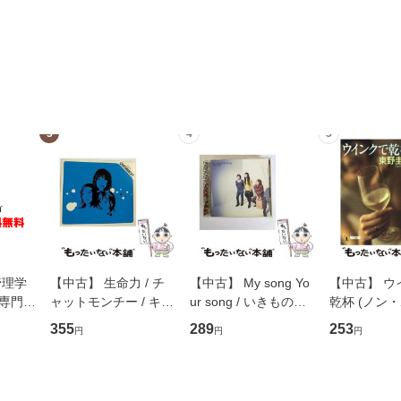
3
4
5
管理学
【中古】 生命力 / チ
【中古】 My song Yo
【中古】 ウ
専門職
ャットモンチー / キュ
ur song / いきものが
乾杯 (ノン
ントス
ーンレコード [CD]
かり / [CD]【メール便
ト) / 東野圭
355
289
253
円
円
円
(看護
【メール便送料無料】
送料無料】
社 [文庫]
 / 手
料無料】
 南江