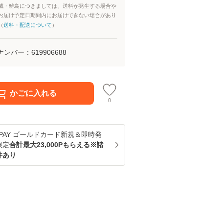
域・離島につきましては、送料が発生する場合や
お届け予定日期間内にお届けできない場合があり
（
送料・配送について
）
ナンバー：
619906688
かごに入れる
0
u PAY ゴールドカード新規＆即時発
限定
合計最大23,000Pもらえる※諸
件あり