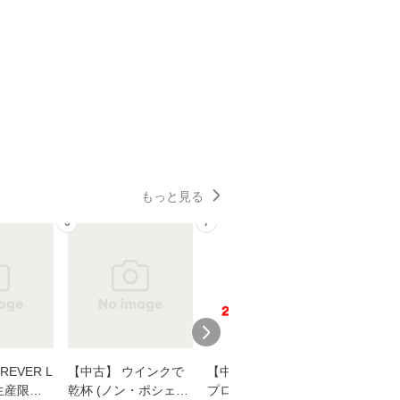
もっと見る
6
7
8
EVER L
【中古】 ウインクで
【中古】 野ブタ。を
【中古】 
生産限定
乾杯 (ノン・ポシェッ
プロデュース [DVD-B
島みゆき / [CD]【