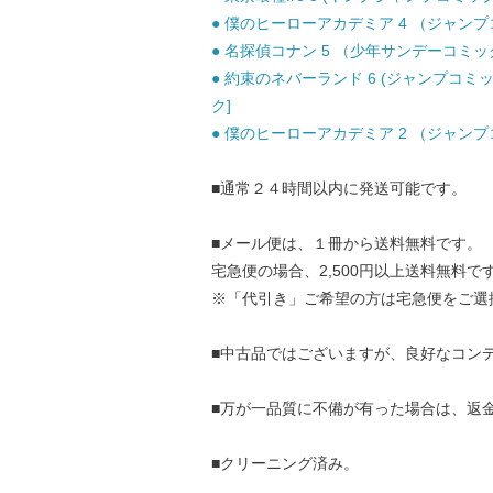
● 僕のヒーローアカデミア 4 （ジャンプコミ
● 名探偵コナン 5 （少年サンデーコミックス
● 約束のネバーランド 6 (ジャンプコミッ
ク]
● 僕のヒーローアカデミア 2 （ジャンプコミ
■通常２４時間以内に発送可能です。
■メール便は、１冊から送料無料です。
宅急便の場合、2,500円以上送料無料で
※「代引き」ご希望の方は宅急便をご選
■中古品ではございますが、良好なコン
■万が一品質に不備が有った場合は、返
■クリーニング済み。