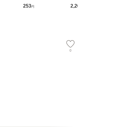
翔太×加藤
ト) / 東野圭吾 / 祥伝
OX] / バップ [DVD]
ル便送料
253
2,266
2,150
円
円
円
社 [文庫]【メール便送
【メール便送料無料】
】
料無料】
0