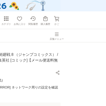
カテゴリ
お気に入り
閲覧履歴
購入履歴
かご
店舗メニュー
術廻戦 8 （ジャンプコミックス） /
/ 集英社 [コミック]【メール便送料無
込
)
K ERROR] ネットワーク周りの設定を確認