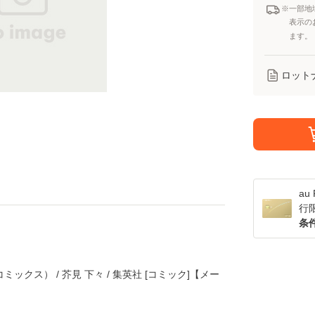
※一部地
表示の
ます。
ロット
a
行
条
ミックス） / 芥見 下々 / 集英社 [コミック]【メー