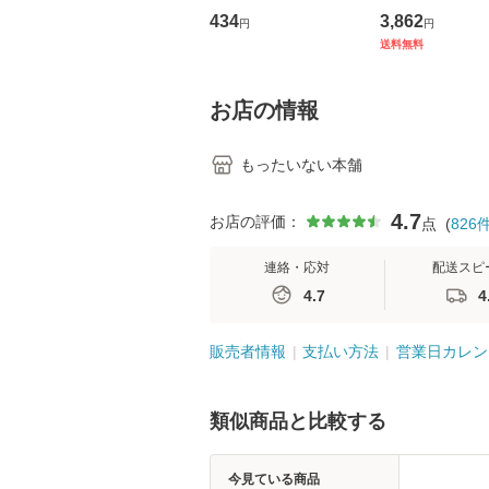
トウエスト・ジャパン
の看護マネジメ
434
3,862
円
円
[CD]【メール便送料無
キル 改訂第3版 
送料無料
料】
学テキストNiCE)
島恵 藤本幸三 /
堂 [単行
お店の情報
もったいない本舗
4.7
お店の評価：
点
(
826
連絡・応対
配送スピ
4.7
4
販売者情報
支払い方法
営業日カレン
類似商品と比較する
今見ている商品