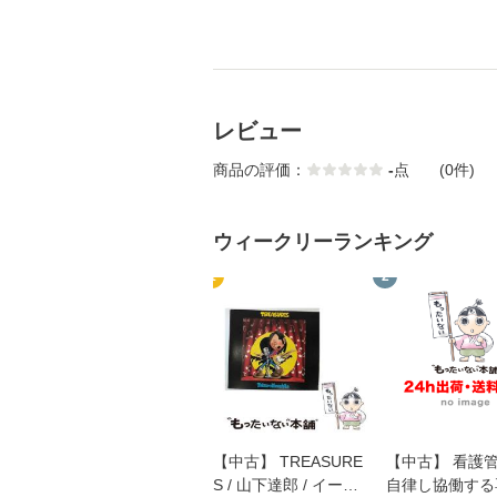
レビュー
商品の評価：
-
点
(0件)
ウィークリーランキング
1
2
【中古】 TREASURE
【中古】 看護
S / 山下達郎 / イース
自律し協働する