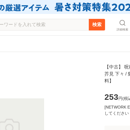
検索
詳細検索
【中古】 呪
芥見 下々 
料】
253
円(
税
[NETWOR
してください