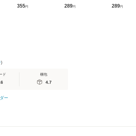
ントス
ーンレコード [CD]
かり / [CD]【メール便
盤） / 清水
355
289
289
円
円
円
(看護
【メール便送料無料】
送料無料】
ミリヤ / [CD]【メール
 / 手
便送料無料
 南江
件
)
ード
梱包
.6
4.7
ダー