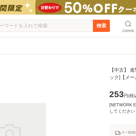
検索
詳細検索
【中古】 進撃
ック]【メ
253
円(
税
[NETWOR
してください
※一部地