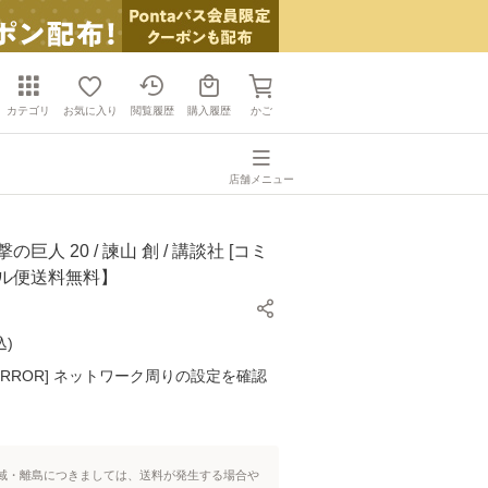
カテゴリ
お気に入り
閲覧履歴
購入履歴
かご
店舗メニュー
の巨人 20 / 諫山 創 / 講談社 [コミ
ール便送料無料】
込
)
K ERROR] ネットワーク周りの設定を確認
域・離島につきましては、送料が発生する場合や