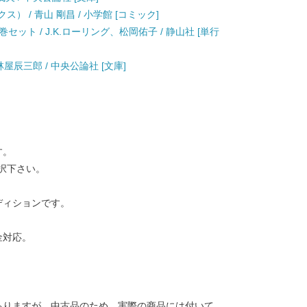
） / 青山 剛昌 / 小学館 [コミック]
ット / J.K.ローリング、松岡佑子 / 静山社 [単行
 林屋辰三郎 / 中央公論社 [文庫]
す。
択下さい。
ディションです。
金対応。
ありますが、中古品のため、実際の商品には付いて