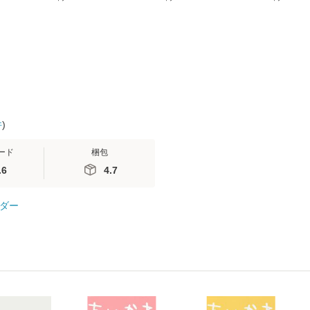
無料】
送料無料】
ミリヤ / [CD]【メール
談社現代新書
便送料無料】
信輔 / 講談社
【メール便
件
)
ード
梱包
.6
4.7
ダー