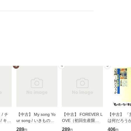
3
4
5
/ チ
【中古】 My song Yo
【中古】 FOREVER L
【中古】 「
/ キュ
ur song / いきものが
OVE（初回生産限定
は何だろうか
D]
かり / [CD]【メール便
盤） / 清水翔太×加藤
歴、知覚の錯
289
289
406
円
円
円