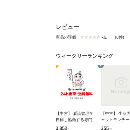
レビュー
商品の評価：
-
点
(0件)
ウィークリーランキング
1
2
【中古】 看護管理学
【中古】 生命力 
自律し協働する専門職
ャットモンチー 
の看護マネジメントス
ーンレコード [C
3,852
355
円
円