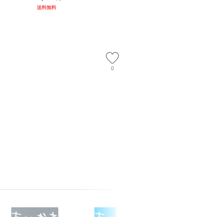
） / 下条
ム・エンターテイメン
計超入門！ / 佐伯 良
社 [文庫
送料無料
 [新書]
ト [DVD]【メール便送
隆 / 高橋書店 [単行本
料無料】
送料無料】
料無料】
（ソフトカバー）]
【メール便送
0