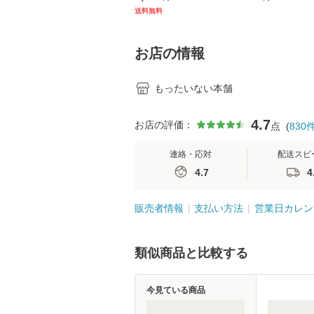
キル 改訂第3版 (看護
【メール便送料
送料無料
学テキストNiCE) / 手
島恵 藤本幸三 / 南江
堂 [単行
お店の情報
もったいない本舗
4.7
お店の評価：
点
(
830
連絡・応対
配送スピ
4.7
4
販売者情報
支払い方法
営業日カレン
類似商品と比較する
今見ている商品