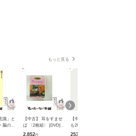
もっと見る
6
7
8
意識」と
【中古】 耳をすませ
【中古】 知識ゼロで
【中古】
 脳の来
ば 〈2枚組〉 [DVD] /
も2時間で決算書が読
乾杯 (
誤 （講
ブエナ・ビスタ・ホー
めるようになる！ 会
ト) / 東
2,852
253
289
円
円
円