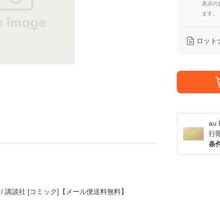
表示の
ます。
ロット
a
行
条
創 / 講談社 [コミック]【メール便送料無料】