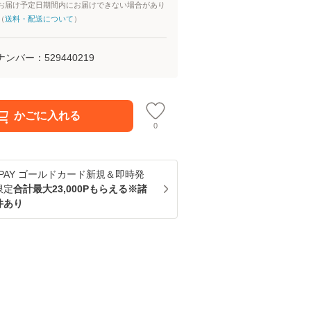
お届け予定日期間内にお届けできない場合があり
（
送料・配送について
）
ナンバー：
529440219
かごに入れる
0
u PAY ゴールドカード新規＆即時発
限定
合計最大23,000Pもらえる※諸
件あり