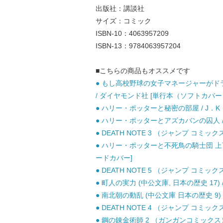
出版社：講談社
サイズ：コミック
ISBN-10：4063957209
ISBN-13：9784063957204
■こちらの商品もオススメです
● もし高校野球の女子マネージャーがドラ
/ ダイヤモンド社 [単行本（ソフトカバー
● ハリー・ポッターと秘密の部屋 / J．K．
● ハリー・ポッターとアズカバンの囚人 / J
● DEATH NOTE 3 （ジャンプ コミッ
● ハリー・ポッターと不死鳥の騎士団 上下巻
ードカバー]
● DEATH NOTE 5 （ジャンプ コミッ
● 町人の実力 (中公文庫, 日本の歴史 17) 
● 南北朝の動乱 (中公文庫 日本の歴史 9) 
● DEATH NOTE 4 （ジャンプ コミッ
● 鋼の錬金術師 2 （ガンガンコミックス）