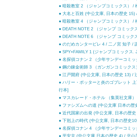
● 暗殺教室 2 （ジャンプコミックス） / 松
● 大名と百姓 (中公文庫, 日本の歴史 15) 
● 暗殺教室 4 （ジャンプコミックス） / 松
● DEATH NOTE 2 （ジャンプ コミッ
● DEATH NOTE 6 （ジャンプ コミッ
● のだめカンタービレ 4 / 二ノ宮 知子 / 
● SPY×FAMILY 1 (ジャンプコミックス. 
● 名探偵コナン 2 （少年サンデーコミックス
● 鋼の錬金術師 3 （ガンガンコミックス）
● 江戸開府 (中公文庫, 日本の歴史 13) / 
● ハリー・ポッターと炎のゴブレット 上下巻
行本]
● マスカレード・ホテル （集英社文庫） / 
● ファシズムへの道 (中公文庫 日本の歴史 2
● 近代国家の出発 (中公文庫, 日本の歴史 21
● 下剋上の時代 (中公文庫, 日本の歴史10) 
● 名探偵コナン 4 （少年サンデーコミックス
● 平安京 (中公文庫 日本の歴史 4) / 北山