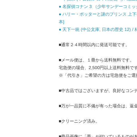
● 名探偵コナン 3 （少年サンデーコミックス
● ハリー・ポッターと謎のプリンス 上下巻セ
本]
● 天下一統 (中公文庫, 日本の歴史 12) /
■通常２４時間以内に発送可能です。
■メール便は、１冊から送料無料です。
宅急便の場合、2,500円以上送料無料で
※「代引き」ご希望の方は宅急便をご選
■中古品ではございますが、良好なコン
■万が一品質に不備が有った場合は、返
■クリーニング済み。
■商品画像に「帯」が付いているものが