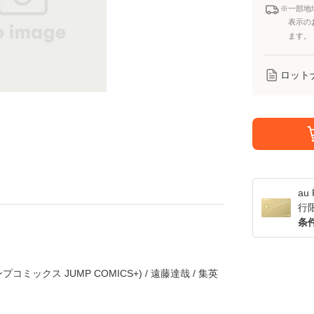
※一部地
表示の
ます。
ロット
a
行
条
ンプコミックス JUMP COMICS+) / 遠藤達哉 / 集英