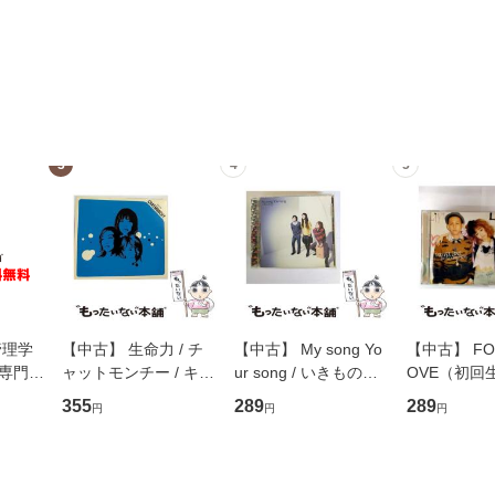
3
4
5
管理学
【中古】 生命力 / チ
【中古】 My song Yo
【中古】 FOR
専門職
ャットモンチー / キュ
ur song / いきものが
OVE（初回
ントス
ーンレコード [CD]
かり / [CD]【メール便
盤） / 清水
355
289
289
円
円
円
(看護
【メール便送料無料】
送料無料】
ミリヤ / [CD]【メール
 / 手
便送料無料
 南江