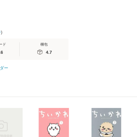
件
)
ード
梱包
.6
4.7
ダー