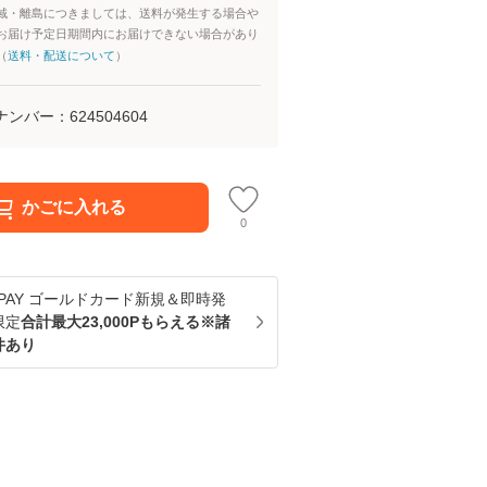
域・離島につきましては、送料が発生する場合や
お届け予定日期間内にお届けできない場合があり
（
送料・配送について
）
ナンバー：
624504604
かごに入れる
0
u PAY ゴールドカード新規＆即時発
限定
合計最大23,000Pもらえる※諸
件あり