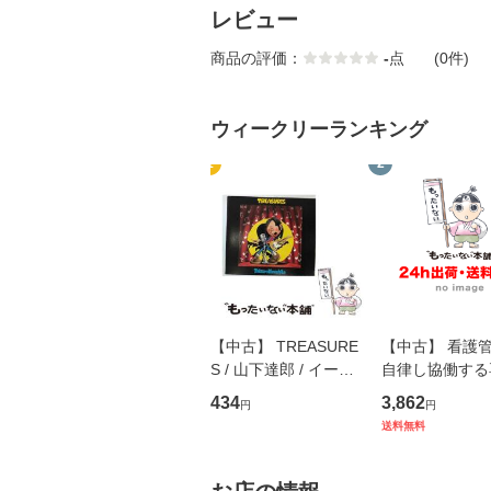
レビュー
商品の評価：
-
点
(0件)
ウィークリーランキング
1
2
【中古】 TREASURE
【中古】 看護
S / 山下達郎 / イース
自律し協働する
トウエスト・ジャパン
の看護マネジメ
434
3,862
円
円
[CD]【メール便送料無
キル 改訂第3版 
送料無料
料】
学テキストNiCE)
島恵 藤本幸三 /
堂 [単行