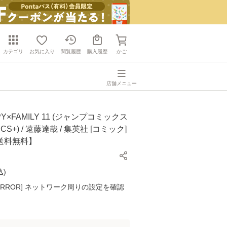
カテゴリ
お気に入り
閲覧履歴
購入履歴
かご
店舗メニュー
Y×FAMILY 11 (ジャンプコミックス
ICS+) / 遠藤達哉 / 集英社 [コミック]
送料無料】
込
)
K ERROR] ネットワーク周りの設定を確認