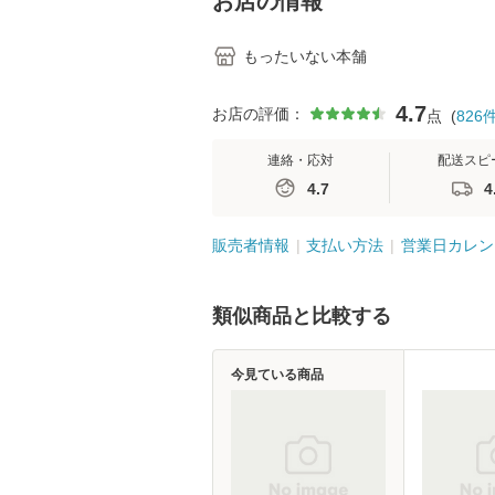
お店の情報
もったいない本舗
4.7
お店の評価：
点
(
826
連絡・応対
配送スピ
4.7
4
販売者情報
支払い方法
営業日カレン
類似商品と比較する
今見ている商品