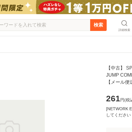
検索
詳細検索
【中古】 SP
JUMP COM
【メール便
261
円(
税
[NETWOR
してください