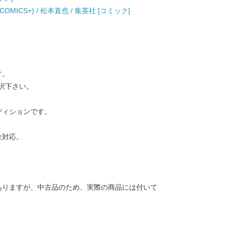
OMICS+) / 松本直也 / 集英社 [コミック]
す。
択下さい。
ディションです。
金対応。
ありますが、中古品のため、実際の商品には付いて