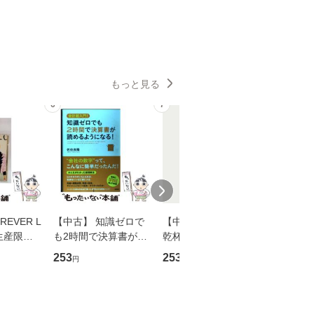
もっと見る
6
7
8
EVER L
【中古】 知識ゼロで
【中古】 ウインクで
【中古】
生産限定
も2時間で決算書が読
乾杯 (ノン・ポシェッ
春文庫） /
翔太×加藤
めるようになる！ 会
ト) / 東野圭吾 / 祥伝
文藝春秋 
253
253
262
円
円
円
計超入門！ / 佐伯 良
社 [文庫]【メール便送
ル便送料
】
隆 / 高橋書店 [単行本
料無料】
（ソフトカバー）]
【メール便送