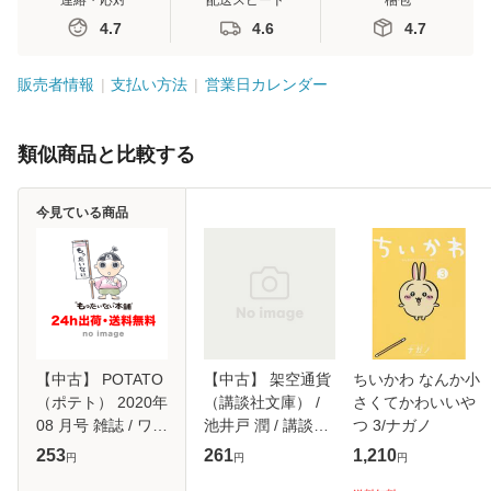
連絡・応対
配送スピード
梱包
4.7
4.6
4.7
販売者情報
支払い方法
営業日カレンダー
類似商品と比較する
今見ている商品
【中古】 POTATO
【中古】 架空通貨
ちいかわ なんか小
（ポテト） 2020年
（講談社文庫） /
さくてかわいいや
08 月号 雑誌 / ワ
池井戸 潤 / 講談社
つ 3/ナガノ
ン・パブリッシン
[文庫]【メール便送
253
261
1,210
円
円
円
グ [雑誌]【メール
料無料】