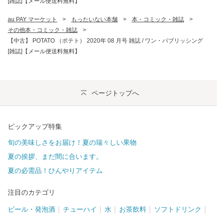
[雑誌]【メール便送料無料】
au PAY マーケット
>
もったいない本舗
>
本・コミック・雑誌
>
その他本・コミック・雑誌
>
【中古】 POTATO （ポテト） 2020年 08 月号 雑誌 / ワン・パブリッシング
[雑誌]【メール便送料無料】
ページトップへ
ピックアップ特集
旬の美味しさをお届け！夏の瑞々しい果物
夏の挨拶、まだ間に合います。
夏の必需品！ひんやりアイテム
注目のカテゴリ
ビール・発泡酒
チューハイ
水
お茶飲料
ソフトドリンク