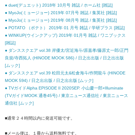
● duet(デュエット) 2018年 10月号 雑誌 / ホーム社 [雑誌]
● MyoJo(ミョージョー) 2019年 07月号 雑誌 / 集英社 [雑誌]
● MyoJo(ミョージョー) 2019年 08月号 雑誌 / 集英社 [雑誌]
● POTATO （ポテト） 2019年 01 月号 雑誌 / 学研プラス [雑誌]
● WINKUP(ウインクアップ) 2019年 01月号 雑誌 / ワニブックス
[雑誌]
● ダンススクエア vol.38 岸優太/宮近海斗/原嘉孝/藤原丈一郎/正門
良規/寺西拓人 (HINODE MOOK 586) / 日之出出版 / 日之出出版
[ムック]
● ダンススクエア vol.39 松田元太&松倉海斗/作間龍斗 (HINODE
MOOK 594) / 日之出出版 / 日之出出版 [ムック]
● TVガイドAlpha EPISODE II 2020SEP. 小山慶一郎×Illuminate
(TVガイドMOOK 通巻45号) / 東京ニュース通信社 / 東京ニュース
通信社 [ムック]
■通常２４時間以内に発送可能です。
■メール便は、１冊から送料無料です。