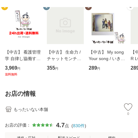
1
2
3
4
【中古】 看護管理
【中古】 生命力 /
【中古】 My song
【中
学 自律し協働する
チャットモンチー /
Your song / いきも
R 
専門職の看護マネ
キューンレコード
のがかり / [CD]
産限
3,969
355
289
28
円
円
円
ジメントスキル 改
[CD]【メール便送
【メール便送料無
翔太
送料無料
訂第3版 (看護学テ
料無料】
料】
[C
キストNiCE) / 手島
料
恵 藤本幸三 / 南江
お店の情報
堂 [単行
もったいない本舗
0
4.7
お店の評価：
点
(
830
件
)