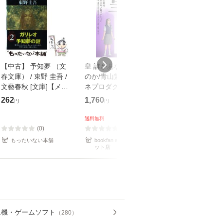
【中古】 予知夢 （文
皇 誰があなたを護る
【中古】 知識
春文庫） / 東野 圭吾 /
のか/青山繁晴/ヒロカ
も2時間で決算
文藝春秋 [文庫]【メー
ネプロダクション/新
めるようになる
ル便送料無料】
田均
計超入門！ / 佐
262
1,760
253
円
円
円
隆 / 高橋書店 [
（ソフトカバー
送料無料
【メール便送
(0)
(0)
(0)
もったいない本舗
bookfan au PAY マーケ
もったいない本
ット店
ム機・ゲームソフト
（
280
）