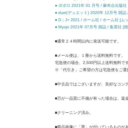
● ポポロ 2021年 01 月号 / 麻布台出版社 
● duet(デュエット) 2020年 12月号 雑誌
● D；J+ 2021 / ホーム社 / ホーム社 [ム
● Myojo 2021年 07月号 雑誌 / 集英社 [
■通常２４時間以内に発送可能です。
■メール便は、１冊から送料無料です。
宅急便の場合、2,500円以上送料無料で
※「代引き」ご希望の方は宅急便をご選
■中古品ではございますが、良好なコン
■万が一品質に不備が有った場合は、返
■クリーニング済み。
■商品画像に「帯」が付いているものが