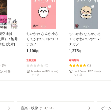
架空通貨
ちいかわ なんか小さ
ちいかわ なんか小さ
庫） / 池井
くてかわいいやつ 1/
くてかわいいやつ 7/
談社 [文庫]
ナガノ
ナガノ
便送料無料】
1,100
1,375
円
円
送料無料
送料無料
(0)
(0)
(1)
ない本舗
bookfan au PAY マーケ
bookfan au PAY マーケ
ット店
ット店
音楽・映像
ゲー
（
151,184
）