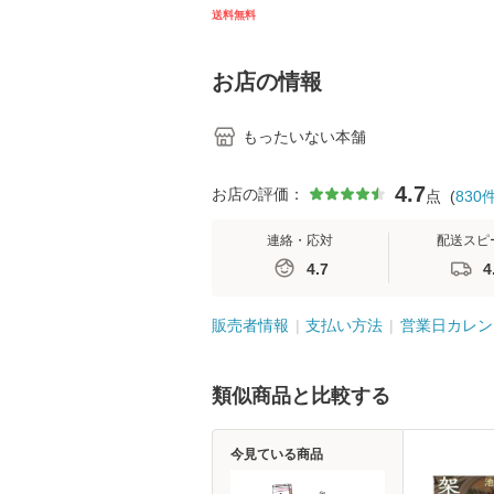
キル 改訂第3版 (看護
【メール便送料
送料無料
学テキストNiCE) / 手
島恵 藤本幸三 / 南江
堂 [単行
お店の情報
もったいない本舗
4.7
お店の評価：
点
(
830
連絡・応対
配送スピ
4.7
4
販売者情報
支払い方法
営業日カレン
類似商品と比較する
今見ている商品