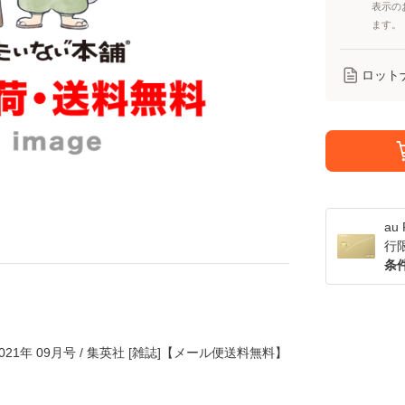
表示の
ます。
ロット
a
行
条
2021年 09月号 / 集英社 [雑誌]【メール便送料無料】