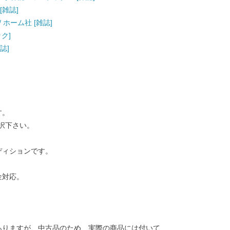
[雑誌]
 / ホーム社 [雑誌]
ック]
雑誌]
す。
択下さい。
ディションです。
金対応。
ありますが、中古品のため、実際の商品には付いて