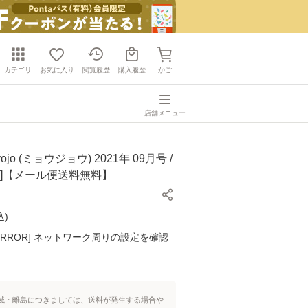
カテゴリ
お気に入り
閲覧履歴
購入履歴
かご
店舗メニュー
jo (ミョウジョウ) 2021年 09月号 /
誌]【メール便送料無料】
込
)
K ERROR] ネットワーク周りの設定を確認
域・離島につきましては、送料が発生する場合や