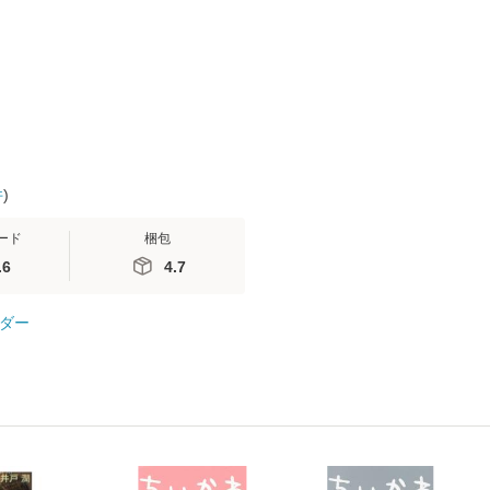
無料】
送料無料】
ミリヤ / [CD]【メール
計超入門！ /
便送料無料】
隆 / 高橋書
（ソフトカバ
【メール便
件
)
ード
梱包
.6
4.7
ダー