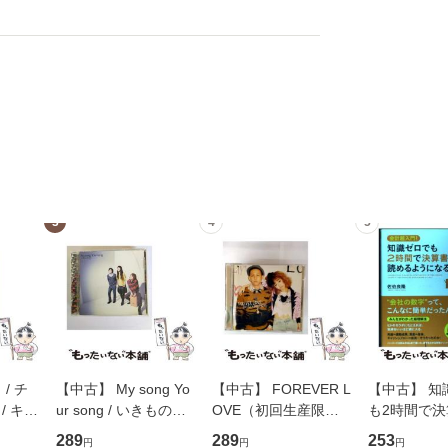
3
4
5
/ チ
【中古】 My song Yo
【中古】 FOREVER L
【中古】 知
/ キュ
ur song / いきものが
OVE（初回生産限定
も2時間で
D]
かり / [CD]【メール便
盤） / 清水翔太×加藤
めるようにな
289
289
253
円
円
円