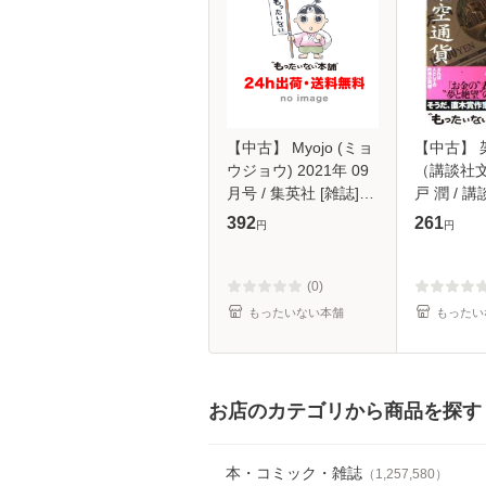
【中古】 Myojo (ミョ
【中古】 
ウジョウ) 2021年 09
（講談社文
月号 / 集英社 [雑誌]
戸 潤 / 講
【メール便送料無料】
【メール
392
261
円
円
(0)
もったいない本舗
もったい
お店のカテゴリから商品を探す
本・コミック・雑誌
（
1,257,580
）