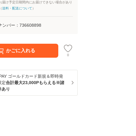
お届け予定日期間内にお届けできない場合があり
（
送料・配送について
）
ナンバー：
736608898
かごに入れる
0
u PAY ゴールドカード新規＆即時発
限定
合計最大23,000Pもらえる※諸
件あり