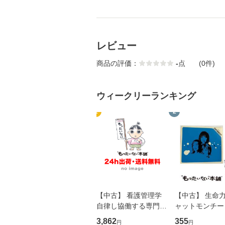
レビュー
商品の評価：
-
点
(0件)
ウィークリーランキング
1
2
【中古】 看護管理学
【中古】 生命力 
自律し協働する専門職
ャットモンチー 
の看護マネジメントス
ーンレコード [C
3,862
355
円
円