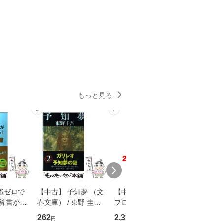
もっと見る
6
7
8
識ゼロで
【中古】 予知夢 （文
【中古】 野ブタ。を
【中古】 
決算書が読
春文庫） / 東野 圭吾 /
プロデュース [DVD-B
島みゆき / [CD]【
る！ 会
文藝春秋 [文庫]【メー
OX] / バップ [DVD]
ル便送料
262
2,335
2,150
円
円
円