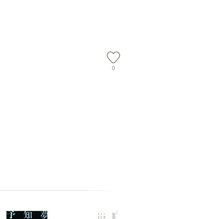
 佐伯 良
ル便送料無料】
【メール便送料無料】
店 [単行本
ー）]
送
0