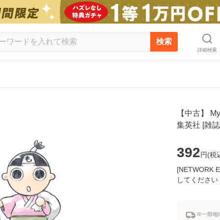
検索
詳細検索
【中古】 Myo
集英社 [雑
392
円(
税
[NETWOR
してください
※一部地