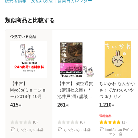
販売者情報
支払い方法
営業日カレンダー
類似商品と比較する
今見ている商品
【中古】
【中古】 架空通貨
ちいかわ なんか小
MyoJo(ミョージョ
（講談社文庫） /
さくてかわいいや
ー) 2018年 10月号
池井戸 潤 / 講談社
つ 3/ナガノ
雑誌 / 集英社 [雑
[文庫]【メール便送
415
261
1,210
円
円
円
誌]【メール便送料
料無料】
無料】
送料無料
(0)
(0)
(1)
もったいない本舗
もったいない本舗
bookfan au PAY マ
ーケット店