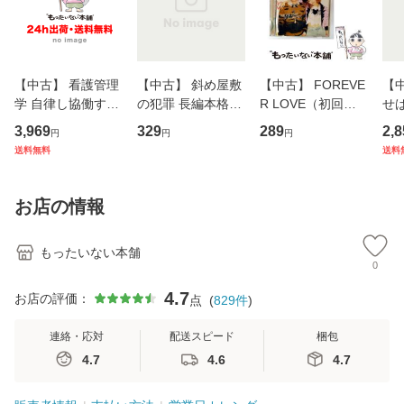
【中古】 看護管理
【中古】 斜め屋敷
【中古】 FOREVE
【
学 自律し協働する
の犯罪 長編本格推
R LOVE（初回生
せば
専門職の看護マネ
理小説 (光文社文
産限定盤） / 清水
VD
3,969
329
289
2,8
円
円
円
ジメントスキル 改
庫) / 島田荘司 / 光
翔太×加藤ミリヤ /
タ
送料無料
送料
訂第3版 (看護学テ
文社 [文庫]【メー
[CD]【メール便送
ター
キストNiCE) / 手島
ル便送料無料】
料無料】
VD
恵 藤本幸三 / 南江
料
お店の情報
堂 [単行
もったいない本舗
0
4.7
お店の評価：
点
(
829
件
)
連絡・応対
配送スピード
梱包
4.7
4.6
4.7