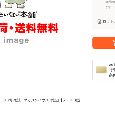
表示の
ます。
ロット
a
行
条
年 5/13号 雑誌 / マガジンハウス [雑誌]【メール便送