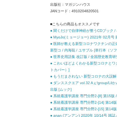
出版社：マガジンハウス
JANコード：4910204820501
■こちらの商品もオススメです
● 聞くだけで自律神経が整うCDブック / 
● MyoJo(ミョージョー) 2021年 02月号 
● 医師が教える新型コロナワクチンの正
新型コ / 内海聡 / ユサブル [単行本（ソ
● 世界史用語集 改訂版 / 全国歴史教育研究
● こわいほどよくわかる新型コロナとワクチ
トカバー）]
● もうだまされない 新型コロナの大誤解 / 
● ダンススクエア vol.32 Aぇ!group/Lil
出版 [ムック]
● 系統看護学講座 専門分野2-[8] 第15版 
● 系統看護学講座 専門分野2-[14] 第14版 
● 系統看護学講座 専門分野2-[15] 第14版 
● anan (アンアン) 2020年 10/14号 雑