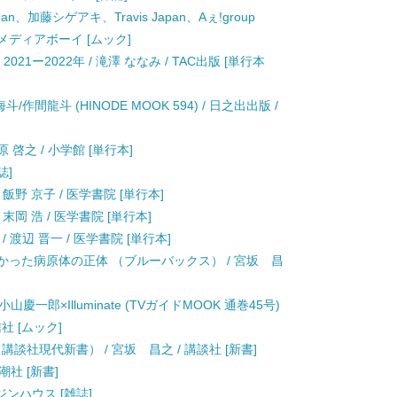
Man、加藤シゲアキ、Travis Japan、Aぇ!group
 / メディアボーイ [ムック]
21ー2022年 / 滝澤 ななみ / TAC出版 [単行本
/作間龍斗 (HINODE MOOK 594) / 日之出出版 /
 啓之 / 小学館 [単行本]
誌]
 飯野 京子 / 医学書院 [単行本]
 末岡 浩 / 医学書院 [単行本]
/ 渡辺 晋一 / 医学書院 [単行本]
わかった病原体の正体 （ブルーバックス） / 宮坂 昌
EP. 小山慶一郎×Illuminate (TVガイドMOOK 通巻45号)
社 [ムック]
談社現代新書） / 宮坂 昌之 / 講談社 [新書]
潮社 [新書]
マガジンハウス [雑誌]