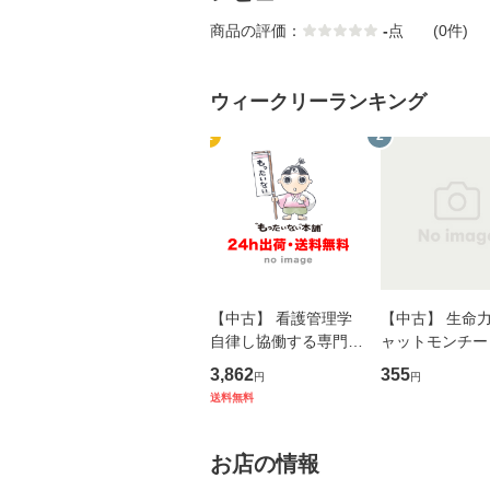
商品の評価：
-
点
(0件)
ウィークリーランキング
1
2
【中古】 看護管理学
【中古】 生命力 
自律し協働する専門職
ャットモンチー 
の看護マネジメントス
ーンレコード [C
3,862
355
円
円
キル 改訂第3版 (看護
【メール便送料
送料無料
学テキストNiCE) / 手
島恵 藤本幸三 / 南江
堂 [単行
お店の情報