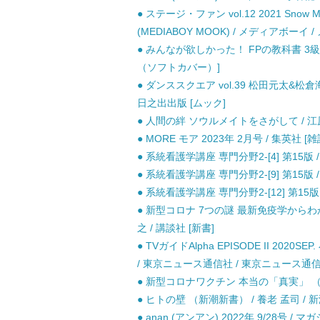
● ステージ・ファン vol.12 2021 Snow 
(MEDIABOY MOOK) / メディアボーイ
● みんなが欲しかった！ FPの教科書 3級 20
（ソフトカバー）]
● ダンススクエア vol.39 松田元太&松倉海斗
日之出出版 [ムック]
● 人間の絆 ソウルメイトをさがして / 江原
● MORE モア 2023年 2月号 / 集英社 [雑
● 系統看護学講座 専門分野2-[4] 第15版 /
● 系統看護学講座 専門分野2-[9] 第15版 /
● 系統看護学講座 専門分野2-[12] 第15版 
● 新型コロナ 7つの謎 最新免疫学から
之 / 講談社 [新書]
● TVガイドAlpha EPISODE II 2020S
/ 東京ニュース通信社 / 東京ニュース通信
● 新型コロナワクチン 本当の「真実」 （講
● ヒトの壁 （新潮新書） / 養老 孟司 / 新
● anan (アンアン) 2022年 9/28号 / 