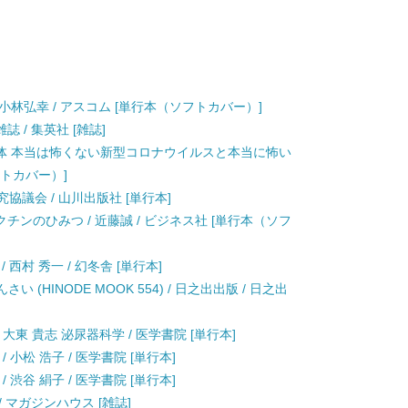
小林弘幸 / アスコム [単行本（ソフトカバー）]
雑誌 / 集英社 [雑誌]
体 本当は怖くない新型コロナウイルスと本当に怖い
フトカバー）]
協議会 / 山川出版社 [単行本]
ンのひみつ / 近藤誠 / ビジネス社 [単行本（ソフ
西村 秀一 / 幻冬舎 [単行本]
かんさい (HINODE MOOK 554) / 日之出出版 / 日之出
/ 大東 貴志 泌尿器科学 / 医学書院 [単行本]
/ 小松 浩子 / 医学書院 [単行本]
/ 渋谷 絹子 / 医学書院 [単行本]
誌 / マガジンハウス [雑誌]