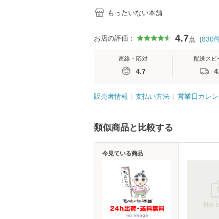
もったいない本舗
4.7
お店の評価：
点
(
830
連絡・応対
配送スピ
4.7
4
販売者情報
支払い方法
営業日カレン
類似商品と比較する
今見ている商品