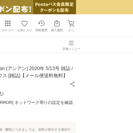
カテゴリ
お気に入り
閲覧履歴
購入履歴
かご
店舗メニュー
n (アンアン) 2020年 5/13号 雑誌 /
ス [雑誌]【メール便送料無料】
込
)
K ERROR] ネットワーク周りの設定を確認
域・離島につきましては、送料が発生する場合や