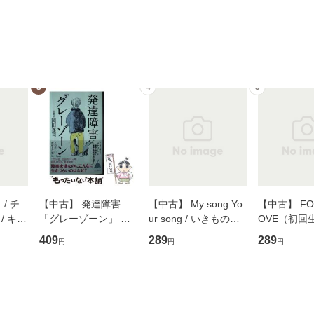
3
4
5
/ チ
【中古】 発達障害
【中古】 My song Yo
【中古】 FOR
/ キュ
「グレーゾーン」 そ
ur song / いきものが
OVE（初回
D]
の正しい理解と克服法
かり / [CD]【メール便
盤） / 清水
409
289
289
円
円
円
無料】
(SB新書 572) / 岡田尊
送料無料】
ミリヤ / [CD]【メール
司 / ＳＢクリエイティ
便送料無料
ブ [新書]【メール便送
料無料】