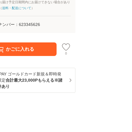
お届け予定日期間内にお届けできない場合があり
（
送料・配送について
）
ナンバー：
623345626
かごに入れる
0
u PAY ゴールドカード新規＆即時発
限定
合計最大23,000Pもらえる※諸
件あり