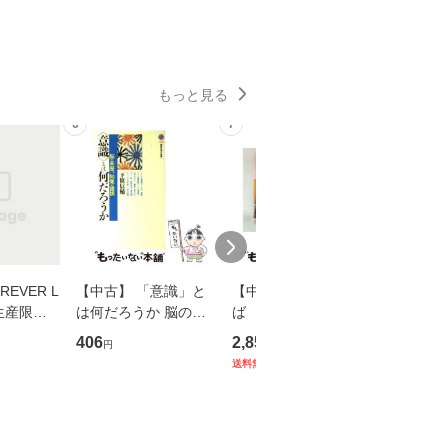
もっと見る
6
7
8
EVER L
【中古】 「意識」と
【中古】 耳をすませ
【中古】
生産限定
は何だろうか 脳の来
ば 〈2枚組〉 [DVD] /
も2時間
翔太×加藤
歴、知覚の錯誤 （講
ブエナ・ビスタ・ホー
めるよう
406
2,852
253
円
円
円
談社現代新書） / 下条
ム・エンターテイメン
計超入門！
送料無料
】
信輔 / 講談社 [新書]
ト [DVD]【メール便送
隆 / 高
【メール便送料無料】
料無料】
（ソフト
【メール