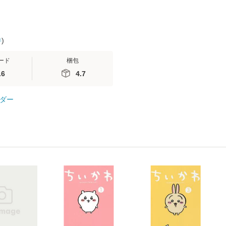
件
)
ード
梱包
.6
4.7
ダー