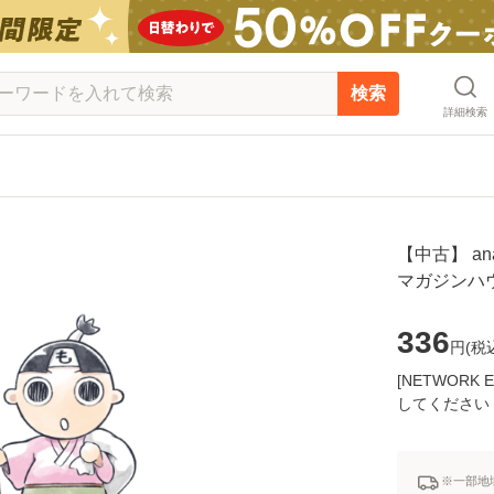
検索
詳細検索
【中古】 ana
マガジンハウ
336
円(
税
[NETWOR
してください
※一部地