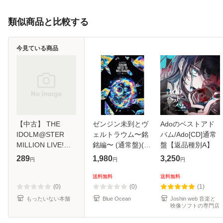
類似商品と比較する
今見ている商品
【中古】 THE
ゼンジン未到とヴ
Adoのベストアド
IDOLM@STER
ェルトラウム〜銘
バム/Ado[CD]通常
MILLION LIVE!
銘編〜 (通常盤)(2
盤【返品種別A】
M@STER
枚組) [DVD]
289
1,980
3,250
円
円
円
SPARKLE 04 / 高
坂海美 (CV.上田麗
送料無料
送料無料
奈) / バンダイナム
(0)
(0)
(1)
コアーツ [CD]【メ
もったいない本舗
Blue Ocean
Joshin web 音楽と
映像ソフトの専門店
ール便送料無料】