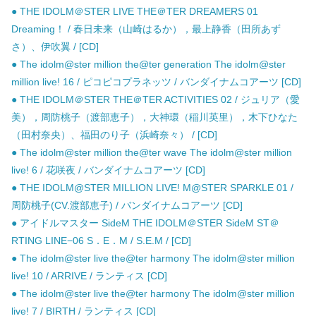
● THE IDOLM＠STER LIVE THE＠TER DREAMERS 01
Dreaming！ / 春日未来（山崎はるか），最上静香（田所あず
さ）、伊吹翼 / [CD]
● The idolm@ster million the@ter generation The idolm@ster
million live! 16 / ピコピコプラネッツ / バンダイナムコアーツ [CD]
● THE IDOLM＠STER THE＠TER ACTIVITIES 02 / ジュリア（愛
美），周防桃子（渡部恵子），大神環（稲川英里），木下ひなた
（田村奈央）、福田のり子（浜崎奈々） / [CD]
● The idolm@ster million the@ter wave The idolm@ster million
live! 6 / 花咲夜 / バンダイナムコアーツ [CD]
● THE IDOLM@STER MILLION LIVE! M@STER SPARKLE 01 /
周防桃子(CV.渡部恵子) / バンダイナムコアーツ [CD]
● アイドルマスター SideM THE IDOLM＠STER SideM ST＠
RTING LINE−06 S．E．M / S.E.M / [CD]
● The idolm@ster live the@ter harmony The idolm@ster million
live! 10 / ARRIVE / ランティス [CD]
● The idolm@ster live the@ter harmony The idolm@ster million
live! 7 / BIRTH / ランティス [CD]