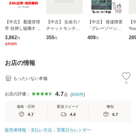
【中古】 看護管理
【中古】 生命力 /
【中古】 発達障害
【中
学 自律し協働する
チャットモンチー /
「グレーゾーン」
You
専門職の看護マネ
キューンレコード
その正しい理解と
のがか
3,862
355
409
28
円
円
円
ジメントスキル 改
[CD]【メール便送
克服法 (SB新書 57
【
送料無料
訂第3版 (看護学テ
料無料】
2) / 岡田尊司 / Ｓ
料
キストNiCE) / 手島
Ｂクリエイティブ
恵 藤本幸三 / 南江
[新書]【メール便送
お店の情報
堂 [単行
料無料】
もったいない本舗
0
4.7
お店の評価：
点
(
830
件
)
連絡・応対
配送スピード
梱包
4.7
4.6
4.7
販売者情報
支払い方法
営業日カレンダー