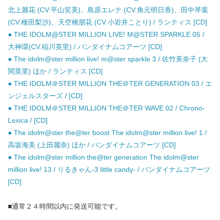
北上麗花 (CV.平山笑美)、島原エレナ (CV.角元明日香)、田中琴葉
(CV.種田梨沙)、天空橋朋花 (CV.小岩井ことり) / ランティス [CD]
● THE IDOLM@STER MILLION LIVE! M@STER SPARKLE 05 /
大神環(CV.稲川英里) / バンダイナムコアーツ [CD]
● The idolm@ster million live! m@ster sparkle 3 / 佐竹美奈子 (大
関英里) ほか / ランティス [CD]
● THE IDOLM＠STER MILLION THE＠TER GENERATION 03 / エ
ンジェルスターズ / [CD]
● THE IDOLM＠STER MILLION THE＠TER WAVE 02 / Chrono-
Lexica / [CD]
● The idolm@ster the@ter boost The idolm@ster million live! 1 /
高坂海美 (上田麗奈) ほか / バンダイナムコアーツ [CD]
● The idolm@ster million the@ter generation The idolm@ster
million live! 13 / りるきゃん-3 little candy- / バンダイナムコアーツ
[CD]
■通常２４時間以内に発送可能です。