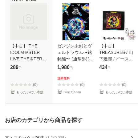
【中古】 THE
ゼンジン未到とヴ
【中古】
IDOLM＠STER
ェルトラウム〜銘
TREASURES / 山
LIVE THE＠TER
銘編〜 (通常盤)(2
下達郎 / イースト
PERFORMANCE
枚組) [DVD]
ウエスト・ジャパ
289
1,980
434
円
円
円
01 Thank You！ /
ン [CD]【メール便
765
送料無料】
送料無料
MILLIONSTARS /
(0)
(0)
(0)
[CD]【メール便送
もったいない本舗
Blue Ocean
もったいない本舗
料無料】
お店のカテゴリから商品を探す
本・コミック・雑誌
（
1,243,225
）