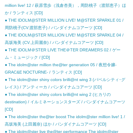
million live! 12 / 萩原雪歩（浅倉杏美），周防桃子（渡部恵子）ほ
か / ランティス [CD]
● THE IDOLM@STER MILLION LIVE! M@STER SPARKLE 01 /
周防桃子(CV.渡部恵子) / バンダイナムコアーツ [CD]
● THE IDOLM@STER MILLION LIVE! M@STER SPARKLE 04 /
高坂海美 (CV.上田麗奈) / バンダイナムコアーツ [CD]
● THE IDOLM＠STER LIVE THE＠TER DREAMERS 02 / ゲー
ム・ミュージック / [CD]
● The idolm@ster million the@ter generation 05 / 夜想令嬢-
GRAC&E NOCTURNE- / ランティス [CD]
● The idolm@ster shiny colors brilli@nt wing 3 (バベルシティ･グ
レイス) / アンティーカ / バンダイナムコアーツ [CD]
● The idolm@ster shiny colors brilli@nt wing 2 (ヒカリの
destination) / イルミネーションスターズ / バンダイナムコアーツ
[CD]
● The idolm@ster the@ter boost The idolm@ster million live! 1 /
高坂海美 (上田麗奈) ほか / バンダイナムコアーツ [CD]
● The idolm@ster live the@ter performance The idolm@ster