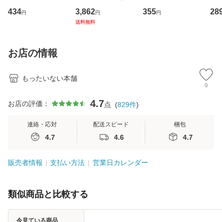
イーストウエス
専門職の看護マネ
キューンレコード
のがか
434
3,862
355
28
円
円
円
ト・ジャパン [CD]
ジメントスキル 改
[CD]【メール便送
【
送料無料
【メール便送料無
訂第3版 (看護学テ
料無料】
料
料】
キストNiCE) / 手島
恵 藤本幸三 / 南江
お店の情報
堂 [単行
もったいない本舗
0
4.7
お店の評価：
点
(
829
件
)
連絡・応対
配送スピード
梱包
4.7
4.6
4.7
販売者情報
支払い方法
営業日カレンダー
類似商品と比較する
今見ている商品