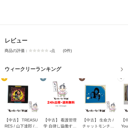
レビュー
商品の評価：
-
点
(0件)
ウィークリーランキング
1
2
3
4
【中古】 TREASU
【中古】 看護管理
【中古】 生命力 /
【中
RES / 山下達郎 /
学 自律し協働する
チャットモンチー /
You