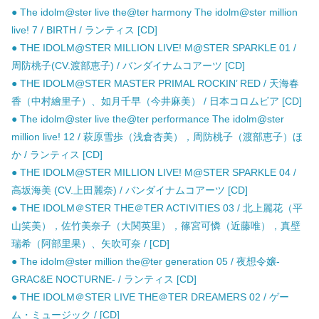
● The idolm@ster live the@ter harmony The idolm@ster million
live! 7 / BIRTH / ランティス [CD]
● THE IDOLM@STER MILLION LIVE! M@STER SPARKLE 01 /
周防桃子(CV.渡部恵子) / バンダイナムコアーツ [CD]
● THE IDOLM@STER MASTER PRIMAL ROCKIN’ RED / 天海春
香（中村繪里子）、如月千早（今井麻美） / 日本コロムビア [CD]
● The idolm@ster live the@ter performance The idolm@ster
million live! 12 / 萩原雪歩（浅倉杏美），周防桃子（渡部恵子）ほ
か / ランティス [CD]
● THE IDOLM@STER MILLION LIVE! M@STER SPARKLE 04 /
高坂海美 (CV.上田麗奈) / バンダイナムコアーツ [CD]
● THE IDOLM＠STER THE＠TER ACTIVITIES 03 / 北上麗花（平
山笑美），佐竹美奈子（大関英里），篠宮可憐（近藤唯），真壁
瑞希（阿部里果）、矢吹可奈 / [CD]
● The idolm@ster million the@ter generation 05 / 夜想令嬢-
GRAC&E NOCTURNE- / ランティス [CD]
● THE IDOLM＠STER LIVE THE＠TER DREAMERS 02 / ゲー
ム・ミュージック / [CD]