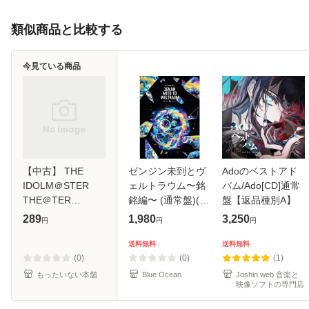
類似商品と比較する
今見ている商品
【中古】 THE
ゼンジン未到とヴ
Adoのベストアド
IDOLM＠STER
ェルトラウム〜銘
バム/Ado[CD]通常
THE＠TER
銘編〜 (通常盤)(2
盤【返品種別A】
ACTIVITIES 02 /
枚組) [DVD]
289
1,980
3,250
円
円
円
ジュリア（愛
美），周防桃子
送料無料
送料無料
（渡部恵子），大
(0)
(0)
(1)
神環（稲川英
もったいない本舗
Blue Ocean
Joshin web 音楽と
映像ソフトの専門店
里），木下ひなた
（田村奈