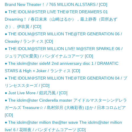
Brand New Theater！ / 765 MILLION ALLSTARS / [CD]
● THE IDOLM＠STER LIVE THE＠TER DREAMERS 01
Dreaming！ / 春日未来（山崎はるか），最上静香（田所あず
さ）、伊吹翼 / [CD]
● THE IDOLM@STER MILLION THE@TER GENERATION 06 /
Cleasky / ランティス [CD]
● THE IDOLM@STER MILLION LIVE! M@STER SPARKLE 06 /
ジュリア(CV.愛美) / バンダイナムコアーツ [CD]
● The idolm@ster sideM 2nd anniversary disc 1 / DRAMATIC
STARS & High × Joker / ランティス [CD]
● THE IDOLM＠STER MILLION THE＠TER GENERATION 04 / プ
リンセススターズ / [CD]
● Just Live More / 鎧武乃風 / [CD]
● The idolm@ster Cinderella master アイドルマスターシンデレラ
ガールズ Treasure☆ / 島村卯月 (大橋彩香) ほか / 日本コロムビア
[CD]
● The idolm@ster million the@ter wave The idolm@ster million
live! 6 / 花咲夜 / バンダイナムコアーツ [CD]