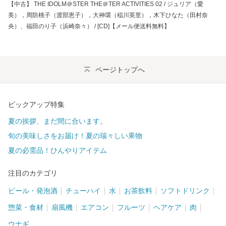
【中古】 THE IDOLM＠STER THE＠TER ACTIVITIES 02 / ジュリア（愛
美），周防桃子（渡部恵子），大神環（稲川英里），木下ひなた（田村奈
央）、福田のり子（浜崎奈々） / [CD]【メール便送料無料】
ページトップへ
ピックアップ特集
夏の挨拶、まだ間に合います。
旬の美味しさをお届け！夏の瑞々しい果物
夏の必需品！ひんやりアイテム
注目のカテゴリ
ビール・発泡酒
チューハイ
水
お茶飲料
ソフトドリンク
惣菜・食材
扇風機
エアコン
フルーツ
ヘアケア
肉
ウナギ