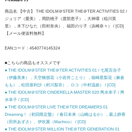
商品名:【中古】 THE IDOLM＠STER THE＠TER ACTIVITIES 02 /
ジュリア（愛美），周防桃子（渡部恵子），大神環（稲川英
里），木下ひなた（田村奈央）、福田のり子（浜崎奈々） / [CD]
【メール便送料無料】
EANコード：4540774145324
■こちらの商品もオススメです
● THE IDOLM＠STER THE＠TER ACTIVITIES 01 / 七尾百合子
（伊藤美来），天空橋朋花（小岩井ことり），箱崎星梨花（麻倉
もも），松田亜利沙（村川梨衣）、ロコ（中村温姫） / [CD]
● THE IDOLM＠STER CINDERELLA MASTER 020 輿水幸子 / 輿
水幸子 / [CD]
● THE IDOLM＠STER LIVE THE＠TER DREAMERS 01
Dreaming！（初回限定盤） / 春日未来（山崎はるか），最上静香
（田所あずさ）、伊吹翼（Machico） / [CD]
● THE IDOLM＠STER MILLION THE＠TER GENERATION 01