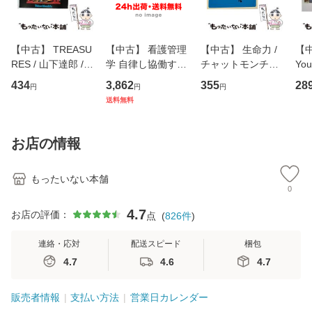
【中古】 TREASU
【中古】 看護管理
【中古】 生命力 /
【中
RES / 山下達郎 /
学 自律し協働する
チャットモンチー /
You
イーストウエス
専門職の看護マネ
キューンレコード
のがか
434
3,862
355
28
円
円
円
ト・ジャパン [CD]
ジメントスキル 改
[CD]【メール便送
【
送料無料
【メール便送料無
訂第3版 (看護学テ
料無料】
料
料】
キストNiCE) / 手島
恵 藤本幸三 / 南江
お店の情報
堂 [単行
もったいない本舗
0
4.7
お店の評価：
点
(
826
件
)
連絡・応対
配送スピード
梱包
4.7
4.6
4.7
販売者情報
支払い方法
営業日カレンダー