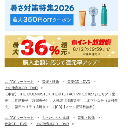
au PAY マーケット
>
音楽・映像
>
音楽CD・DVD
>
その他音楽CD・DVD
>
【中古】 THE IDOLM＠STER THE＠TER ACTIVITIES 02 / ジュリア（愛
美），周防桃子（渡部恵子），大神環（稲川英里），木下ひなた（田村奈
央）、福田のり子（浜崎奈々） / [CD]【メール便送料無料】
au PAY マーケット
>
もったいない本舗
>
音楽・映像
>
音楽CD・DVD
>
その他音楽CD・DVD
>