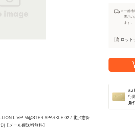
※一部地
表示の
ます。
ロット
a
行
条
ION LIVE! M@STER SPARKLE 02 / 北沢志保
 [CD]【メール便送料無料】