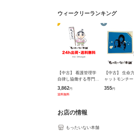
ウィークリーランキング
1
2
【中古】 看護管理学
【中古】 生命力 
自律し協働する専門職
ャットモンチー 
の看護マネジメントス
ーンレコード [C
3,862
355
円
円
キル 改訂第3版 (看護
【メール便送料
送料無料
学テキストNiCE) / 手
島恵 藤本幸三 / 南江
堂 [単行
お店の情報
もったいない本舗