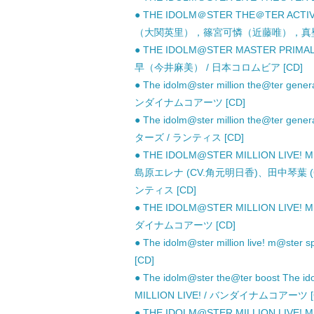
● THE IDOLM＠STER THE＠TER A
（大関英里），篠宮可憐（近藤唯），真壁瑞
● THE IDOLM@STER MASTER PR
早（今井麻美） / 日本コロムビア [CD]
● The idolm@ster million the@ter generat
ンダイナムコアーツ [CD]
● The idolm@ster million the@ter gene
ターズ / ランティス [CD]
● THE IDOLM@STER MILLION LIVE
島原エレナ (CV.角元明日香)、田中琴葉 (
ンティス [CD]
● THE IDOLM@STER MILLION LIVE!
ダイナムコアーツ [CD]
● The idolm@ster million live! m
[CD]
● The idolm@ster the@ter boost The id
MILLION LIVE! / バンダイナムコアーツ [
● THE IDOLM@STER MILLION LIVE!