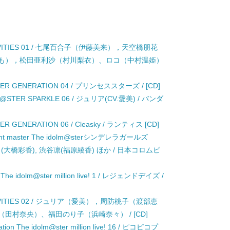
CTIVITIES 01 / 七尾百合子（伊藤美来），天空橋朋花
も），松田亜利沙（村川梨衣）、ロコ（中村温姫）
TER GENERATION 04 / プリンセススターズ / [CD]
 M@STER SPARKLE 06 / ジュリア(CV.愛美) / バンダ
R GENERATION 06 / Cleasky / ランティス [CD]
starlight master The idolm@sterシンデレラガールズ
) / 島村卯月(大橋彩香), 渋谷凛(福原綾香) ほか / 日本コロムビ
y The idolm@ster million live! 1 / レジェンドデイズ /
CTIVITIES 02 / ジュリア（愛美），周防桃子（渡部恵
村奈央）、福田のり子（浜崎奈々） / [CD]
ration The idolm@ster million live! 16 / ピコピコプ