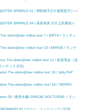
 M@STER SPARKLE 01 / 周防桃子(CV.渡部恵子) / バ
 M@STER SPARKLE 04 / 高坂海美 (CV.上田麗奈) /
 The idolm@ster million live! 7 / BIRTH / ランティ
 The idolm@ster million live! 10 / ARRIVE / ランテ
mance The idolm@ster million live! 12 / 萩原雪歩（浅
ンティス [CD]
ion The idolm@ster million live! 15 / Jelly PoP
tion The idolm@ster million live! 18 / 765PRO
eneration 05 / 夜想令嬢-GRAC&E NOCTURNE- / ラン
R DREAMERS 02 / ゲーム・ミュージック / [CD]