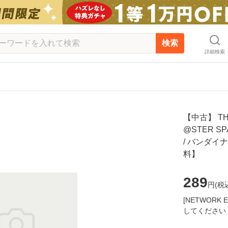
検索
詳細検索
【中古】 THE 
@STER SP
/ バンダイ
料】
289
円(
税
[NETWOR
してください