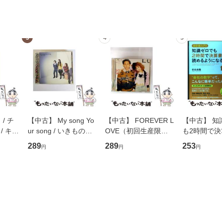
3
4
5
/ チ
【中古】 My song Yo
【中古】 FOREVER L
【中古】 知
/ キュ
ur song / いきものが
OVE（初回生産限定
も2時間で
D]
かり / [CD]【メール便
盤） / 清水翔太×加藤
めるようにな
289
289
253
円
円
円
無料】
送料無料】
ミリヤ / [CD]【メール
計超入門！ /
便送料無料】
隆 / 高橋書
（ソフトカバ
【メール便