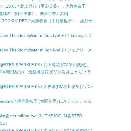
CTIVITIES 03 / 北上麗花（平山笑美），佐竹美奈子
希（阿部里果）、矢吹可奈 / [CD]
IMAL ROCKIN’ RED / 天海春香（中村繪里子）、如月千
ion The idolm@ster million live! 9 / 4 Luxury / バ
ration The idolm@ster million live! 2 / フェアリース
! M@STER SPARKLE 08 / 北上麗花 (CV.平山笑美)、
CV.種田梨沙)、天空橋朋花 (CV.小岩井ことり) / ラ
 M@STER SPARKLE 05 / 大神環(CV.稲川英里) / バン
@ster sparkle 3 / 佐竹美奈子 (大関英里) ほか / ランティス
olm@ster million live! 3 / THE IDOLM@STER
CD]
 M@STER SPARKLE 07 / 木下ひなた(CV.田村奈央) /