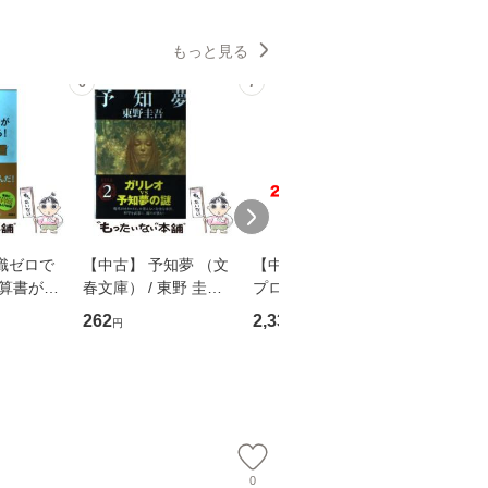
もっと見る
6
7
8
識ゼロで
【中古】 予知夢 （文
【中古】 野ブタ。を
【中古】 
決算書が読
春文庫） / 東野 圭吾 /
プロデュース [DVD-B
島みゆき / [CD]【
る！ 会
文藝春秋 [文庫]【メー
OX] / バップ [DVD]
ル便送料
262
2,335
2,150
円
円
円
 佐伯 良
ル便送料無料】
【メール便送料無料】
店 [単行本
ー）]
送
0