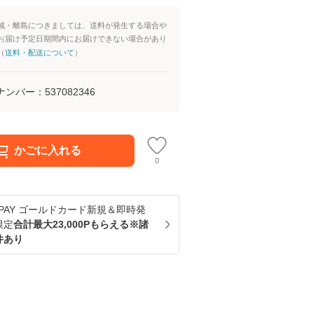
域・離島につきましては、送料が発生する場合や
お届け予定日期間内にお届けできない場合があり
（
送料・配送について
）
ナンバー：
537082346
かごに入れる
0
u PAY ゴールドカード新規＆即時発
限定
合計最大23,000Pもらえる※諸
件あり