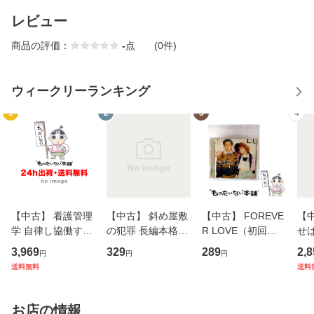
レビュー
商品の評価：
-
点
(0件)
ウィークリーランキング
1
2
3
4
【中古】 看護管理
【中古】 斜め屋敷
【中古】 FOREVE
【
学 自律し協働する
の犯罪 長編本格推
R LOVE（初回生
せば
専門職の看護マネ
理小説 (光文社文
産限定盤） / 清水
VD
3,969
329
289
2,8
円
円
円
ジメントスキル 改
庫) / 島田荘司 / 光
翔太×加藤ミリヤ /
タ
送料無料
送料
訂第3版 (看護学テ
文社 [文庫]【メー
[CD]【メール便送
ター
キストNiCE) / 手島
ル便送料無料】
料無料】
VD
恵 藤本幸三 / 南江
料
お店の情報