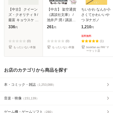
【中古】 クイーン
【中古】 架空通貨
ちいかわ なんか小
ズ・クオリティ 9 /
（講談社文庫） /
さくてかわいいや
最富 キョウスケ /
池井戸 潤 / 講談社
つ 3/ナガノ
小学館 [コミック]
[文庫]【メール便送
336
261
1,210
円
円
円
【メール便送料無
料無料】
料】
送料無料
(0)
(0)
(1)
もったいない本舗
もったいない本舗
bookfan au PAY マ
ーケット店
お店のカテゴリから商品を探す
本・コミック・雑誌
（
1,253,088
）
音楽・映像
（
151,139
）
ゲーム機・ゲームソフト
（
280
）