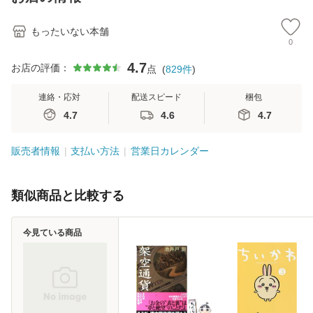
堂 [単行
もったいない本舗
0
4.7
お店の評価：
点
(
829
件
)
連絡・応対
配送スピード
梱包
4.7
4.6
4.7
販売者情報
支払い方法
営業日カレンダー
類似商品と比較する
今見ている商品