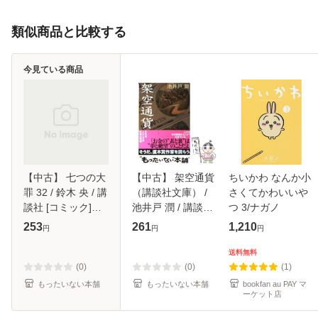
類似商品と比較する
今見ている商品
【中古】 七つの大
【中古】 架空通貨
ちいかわ なんか小
罪 32 / 鈴木 央 / 講
（講談社文庫） /
さくてかわいいや
談社 [コミック]
池井戸 潤 / 講談社
つ 3/ナガノ
【メール便送料無
[文庫]【メール便送
253
261
1,210
円
円
円
料】
料無料】
送料無料
(0)
(0)
(1)
もったいない本舗
もったいない本舗
bookfan au PAY マ
ーケット店