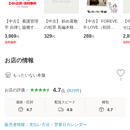
【中古】 看護管理
【中古】 斜め屋敷
【中古】 FOREVE
【
学 自律し協働する
の犯罪 長編本格推
R LOVE（初回生
せば
専門職の看護マネ
理小説 (光文社文
産限定盤） / 清水
VD
3,969
329
289
2,8
円
円
円
ジメントスキル 改
庫) / 島田荘司 / 光
翔太×加藤ミリヤ /
タ
送料無料
送料
訂第3版 (看護学テ
文社 [文庫]【メー
[CD]【メール便送
ター
キストNiCE) / 手島
ル便送料無料】
料無料】
VD
恵 藤本幸三 / 南江
料
お店の情報
堂 [単行
もったいない本舗
0
4.7
お店の評価：
点
(
829
件
)
連絡・応対
配送スピード
梱包
4.7
4.6
4.7
販売者情報
支払い方法
営業日カレンダー