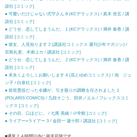
談社 [コミック]
● 可愛いだけじゃない式守さん 8 (KCデラックス) / 真木 蛍五 / 講
談社 [コミック]
● どうせ、恋してしまうんだ。 1 (KCデラックス) / 満井 春香 / 講
談社 [コミック]
● 彼女、人見知ります 2 (講談社コミックス 週刊少年マガジン) /
宮島礼吏、木南ユカ / 講談社 [コミック]
● どうせ、恋してしまうんだ。 2 (KCデラックス) / 満井 春香 / 講
談社 [コミック]
● 末永くよろしくお願いします 4 (花とゆめコミックス) / 池 ジュ
ン子 / 白泉社 [コミック]
● 前世悪役だった令嬢が、引き籠りの調教を任されました 1
(POLARIS COMICS) / 九段そごう、田井ノエル / フレックスコミ
ックス [コミック]
● その目、口ほどに。 / 七尾 美緒 / 小学館 [コミック]
● ライアー×ライアー 3 / 金田一 蓮十郎 / 講談社 [コミック]
■通常２４時間以内に発送可能です。