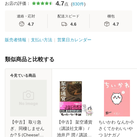
4.7
お店の評価：
点
(
830
件
)
連絡・応対
配送スピード
梱包
4.7
4.6
4.7
販売者情報
支払い方法
営業日カレンダー
類似商品と比較する
今見ている商品
【中古】 取り急
【中古】 架空通貨
ちいかわ なんか小
ぎ、同棲しません
（講談社文庫） /
さくてかわいいや
か? 5 (Cheese!フ
池井戸 潤 / 講談社
つ 1/ナガノ