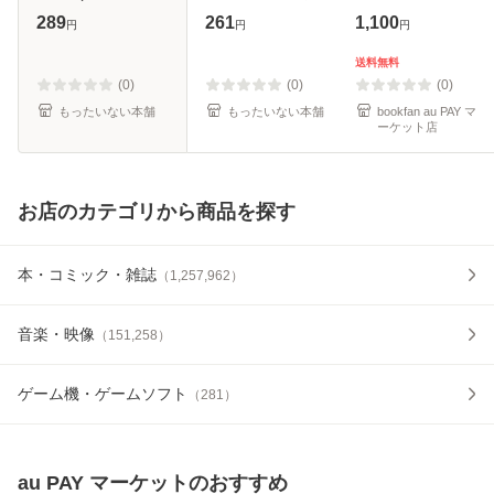
ラワーコミックス)
[文庫]【メール便送
289
261
1,100
円
円
円
/ 中村ユキチ / 小学
料無料】
館 [コミック]【メ
送料無料
ール便送料無料】
(0)
(0)
(0)
もったいない本舗
もったいない本舗
bookfan au PAY マ
ーケット店
お店のカテゴリから商品を探す
本・コミック・雑誌
（
1,257,962
）
音楽・映像
（
151,258
）
ゲーム機・ゲームソフト
（
281
）
au PAY マーケット
のおすすめ