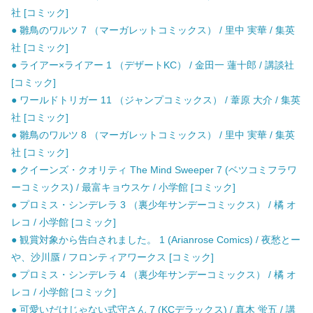
社 [コミック]
● 雛鳥のワルツ 7 （マーガレットコミックス） / 里中 実華 / 集英
社 [コミック]
● ライアー×ライアー 1 （デザートKC） / 金田一 蓮十郎 / 講談社
[コミック]
● ワールドトリガー 11 （ジャンプコミックス） / 葦原 大介 / 集英
社 [コミック]
● 雛鳥のワルツ 8 （マーガレットコミックス） / 里中 実華 / 集英
社 [コミック]
● クイーンズ・クオリティ The Mind Sweeper 7 (ベツコミフラワ
ーコミックス) / 最富キョウスケ / 小学館 [コミック]
● プロミス・シンデレラ 3 （裏少年サンデーコミックス） / 橘 オ
レコ / 小学館 [コミック]
● 観賞対象から告白されました。 1 (Arianrose Comics) / 夜愁とー
や、沙川蜃 / フロンティアワークス [コミック]
● プロミス・シンデレラ 4 （裏少年サンデーコミックス） / 橘 オ
レコ / 小学館 [コミック]
● 可愛いだけじゃない式守さん 7 (KCデラックス) / 真木 蛍五 / 講