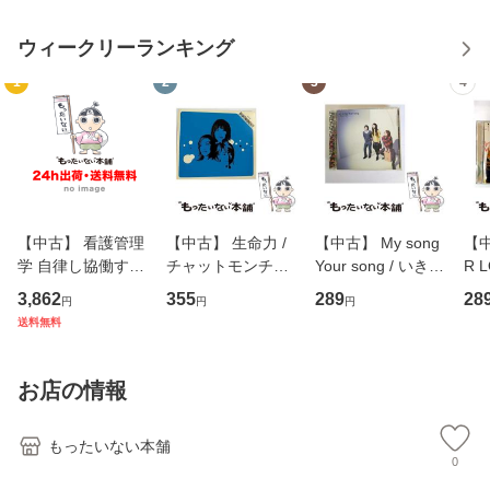
ウィークリーランキング
1
2
3
4
【中古】 看護管理
【中古】 生命力 /
【中古】 My song
【中
学 自律し協働する
チャットモンチー /
Your song / いきも
R 
専門職の看護マネ
キューンレコード
のがかり / [CD]
産限
3,862
355
289
28
円
円
円
ジメントスキル 改
[CD]【メール便送
【メール便送料無
翔太
送料無料
訂第3版 (看護学テ
料無料】
料】
[C
キストNiCE) / 手島
料
恵 藤本幸三 / 南江
お店の情報
堂 [単行
もったいない本舗
0