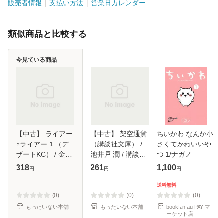
販売者情報
支払い方法
営業日カレンダー
類似商品と比較する
今見ている商品
【中古】 ライアー
【中古】 架空通貨
ちいかわ なんか小
×ライアー 1 （デ
（講談社文庫） /
さくてかわいいや
ザートKC） / 金田
池井戸 潤 / 講談社
つ 1/ナガノ
一 蓮十郎 / 講談社
[文庫]【メール便送
318
261
1,100
円
円
円
[コミック]【メール
料無料】
便送料無料】
送料無料
(0)
(0)
(0)
もったいない本舗
もったいない本舗
bookfan au PAY マ
ーケット店