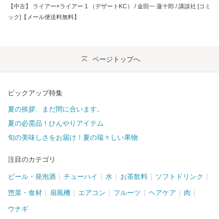
【中古】 ライアー×ライアー 1 （デザートKC） / 金田一 蓮十郎 / 講談社 [コミ
ック]【メール便送料無料】
ページトップへ
ピックアップ特集
夏の挨拶、まだ間に合います。
夏の必需品！ひんやりアイテム
旬の美味しさをお届け！夏の瑞々しい果物
注目のカテゴリ
ビール・発泡酒
チューハイ
水
お茶飲料
ソフトドリンク
惣菜・食材
扇風機
エアコン
フルーツ
ヘアケア
肉
ウナギ