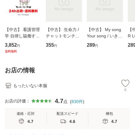
【中古】 看護管理
【中古】 生命力 /
【中古】 My song
【中
学 自律し協働する
チャットモンチー /
Your song / いきも
R 
専門職の看護マネ
キューンレコード
のがかり / [CD]
産限
3,852
355
289
28
円
円
円
ジメントスキル 改
[CD]【メール便送
【メール便送料無
翔太
送料無料
訂第3版 (看護学テ
料無料】
料】
[C
キストNiCE) / 手島
料
恵 藤本幸三 / 南江
お店の情報
堂 [単行
もったいない本舗
0
4.7
お店の評価：
点
(
830
件
)
連絡・応対
配送スピード
梱包
4.7
4.6
4.7