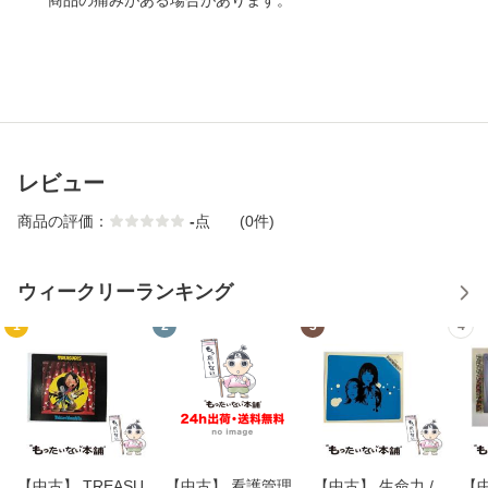
商品の痛みがある場合があります。
レビュー
商品の評価：
-
点
(0件)
ウィークリーランキング
1
2
3
4
【中古】 TREASU
【中古】 看護管理
【中古】 生命力 /
【中