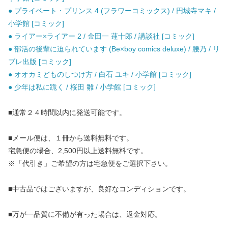
● プライベート・プリンス 4 (フラワーコミックス) / 円城寺マキ /
小学館 [コミック]
● ライアー×ライアー 2 / 金田一 蓮十郎 / 講談社 [コミック]
● 部活の後輩に迫られています (Be×boy comics deluxe) / 腰乃 / リ
ブレ出版 [コミック]
● オオカミどものしつけ方 / 白石 ユキ / 小学館 [コミック]
● 少年は私に跪く / 桜田 雛 / 小学館 [コミック]
■通常２４時間以内に発送可能です。
■メール便は、１冊から送料無料です。
宅急便の場合、2,500円以上送料無料です。
※「代引き」ご希望の方は宅急便をご選択下さい。
■中古品ではございますが、良好なコンディションです。
■万が一品質に不備が有った場合は、返金対応。