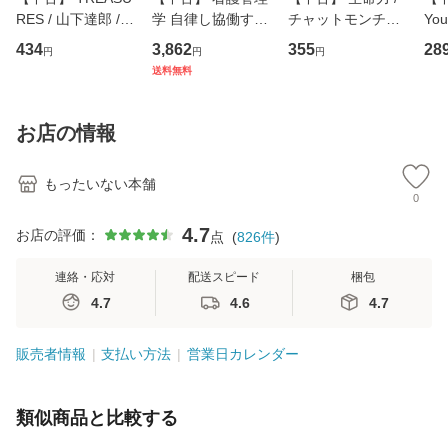
RES / 山下達郎 /
学 自律し協働する
チャットモンチー /
You
イーストウエス
専門職の看護マネ
キューンレコード
のがか
434
3,862
355
28
円
円
円
ト・ジャパン [CD]
ジメントスキル 改
[CD]【メール便送
【
送料無料
【メール便送料無
訂第3版 (看護学テ
料無料】
料
料】
キストNiCE) / 手島
恵 藤本幸三 / 南江
お店の情報
堂 [単行
もったいない本舗
0
4.7
お店の評価：
点
(
826
件
)
連絡・応対
配送スピード
梱包
4.7
4.6
4.7
販売者情報
支払い方法
営業日カレンダー
類似商品と比較する