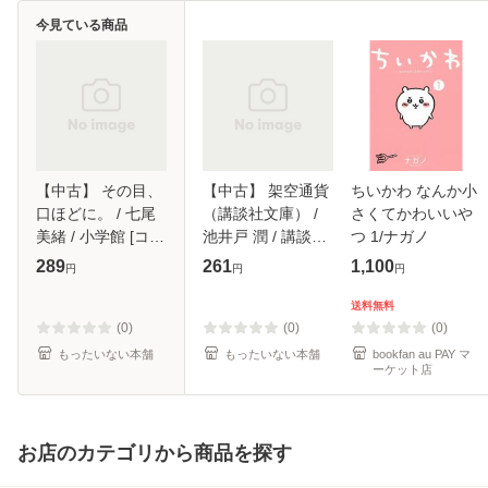
今見ている商品
【中古】 その目、
【中古】 架空通貨
ちいかわ なんか小
口ほどに。 / 七尾
（講談社文庫） /
さくてかわいいや
美緒 / 小学館 [コミ
池井戸 潤 / 講談社
つ 1/ナガノ
ック]【メール便送
[文庫]【メール便送
289
261
1,100
円
円
円
料無料】
料無料】
送料無料
(0)
(0)
(0)
もったいない本舗
もったいない本舗
bookfan au PAY マ
ーケット店
お店のカテゴリから商品を探す