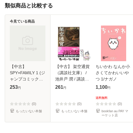
類似商品と比較する
今見ている商品
【中古】
【中古】 架空通貨
ちいかわ なんか小
SPY×FAMILY 1 (ジ
（講談社文庫） /
さくてかわいいや
ャンプコミックス.
池井戸 潤 / 講談社
つ 1/ナガノ
JUMP COMICS+) /
[文庫]【メール便送
253
261
1,100
円
円
円
遠藤達哉 / 集英社
料無料】
[コミック]【メール
送料無料
便送料無料】
(0)
(0)
(0)
もったいない本舗
もったいない本舗
bookfan au PAY マ
ーケット店