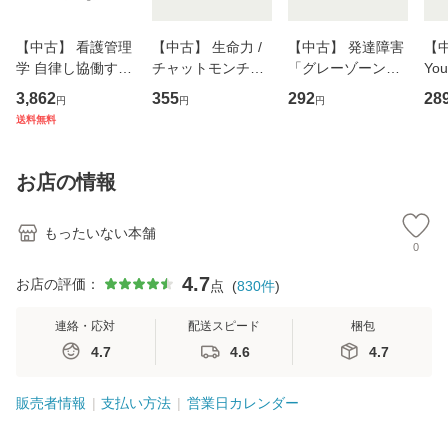
【中古】 看護管理
【中古】 生命力 /
【中古】 発達障害
【中
学 自律し協働する
チャットモンチー /
「グレーゾーン」
You
専門職の看護マネ
キューンレコード
その正しい理解と
のがか
3,862
355
292
28
円
円
円
ジメントスキル 改
[CD]【メール便送
克服法 (SB新書 57
【
送料無料
訂第3版 (看護学テ
料無料】
2) / 岡田尊司 / Ｓ
料
キストNiCE) / 手島
Ｂクリエイティブ
恵 藤本幸三 / 南江
[新書]【メール便送
お店の情報
堂 [単行
料無料】
もったいない本舗
0
4.7
お店の評価：
点
(
830
件
)
連絡・応対
配送スピード
梱包
4.7
4.6
4.7
販売者情報
支払い方法
営業日カレンダー