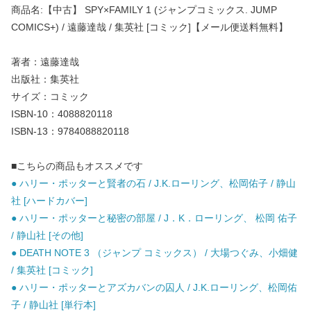
商品名:【中古】 SPY×FAMILY 1 (ジャンプコミックス. JUMP
COMICS+) / 遠藤達哉 / 集英社 [コミック]【メール便送料無料】
著者：遠藤達哉
出版社：集英社
サイズ：コミック
ISBN-10：4088820118
ISBN-13：9784088820118
■こちらの商品もオススメです
● ハリー・ポッターと賢者の石 / J.K.ローリング、松岡佑子 / 静山
社 [ハードカバー]
● ハリー・ポッターと秘密の部屋 / J．K．ローリング、 松岡 佑子
/ 静山社 [その他]
● DEATH NOTE 3 （ジャンプ コミックス） / 大場つぐみ、小畑健
/ 集英社 [コミック]
● ハリー・ポッターとアズカバンの囚人 / J.K.ローリング、松岡佑
子 / 静山社 [単行本]