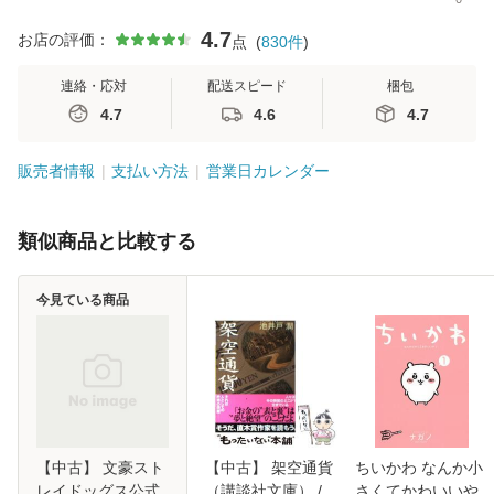
4.7
お店の評価：
点
(
830
件
)
連絡・応対
配送スピード
梱包
4.7
4.6
4.7
販売者情報
支払い方法
営業日カレンダー
類似商品と比較する
今見ている商品
【中古】 文豪スト
【中古】 架空通貨
ちいかわ なんか小
レイドッグス公式
（講談社文庫） /
さくてかわいいや