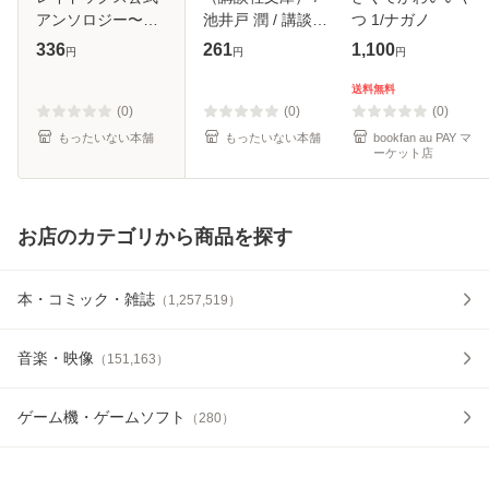
アンソロジー〜
池井戸 潤 / 講談社
つ 1/ナガノ
凛〜 (角川コミッ
[文庫]【メール便送
336
261
1,100
円
円
円
クス・エース) / 朝
料無料】
霧カフカ、春河35
送料無料
/ KADOKAWA [コ
(0)
(0)
(0)
ミック]【メール
もったいない本舗
もったいない本舗
bookfan au PAY マ
ーケット店
お店のカテゴリから商品を探す
本・コミック・雑誌
（
1,257,519
）
音楽・映像
（
151,163
）
ゲーム機・ゲームソフト
（
280
）