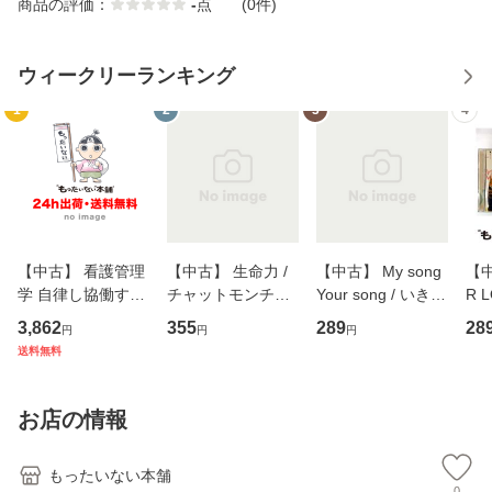
商品の評価：
-
点
(0件)
ウィークリーランキング
1
2
3
4
【中古】 看護管理
【中古】 生命力 /
【中古】 My song
【中
学 自律し協働する
チャットモンチー /
Your song / いきも
R 
専門職の看護マネ
キューンレコード
のがかり / [CD]
産限
3,862
355
289
28
円
円
円
ジメントスキル 改
[CD]【メール便送
【メール便送料無
翔太
送料無料
訂第3版 (看護学テ
料無料】
料】
[C
キストNiCE) / 手島
料
恵 藤本幸三 / 南江
お店の情報
堂 [単行
もったいない本舗
0