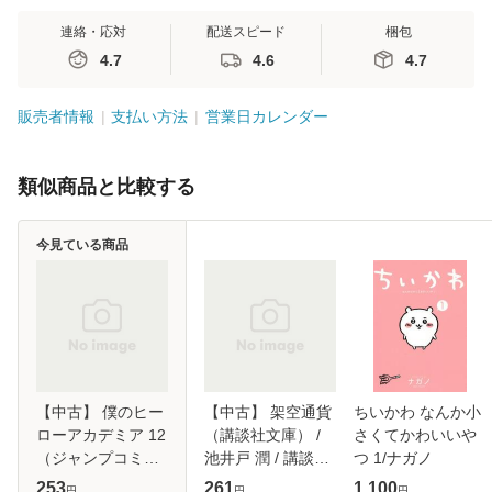
連絡・応対
配送スピード
梱包
4.7
4.6
4.7
販売者情報
支払い方法
営業日カレンダー
類似商品と比較する
今見ている商品
【中古】 僕のヒー
【中古】 架空通貨
ちいかわ なんか小
ローアカデミア 12
（講談社文庫） /
さくてかわいいや
（ジャンプコミッ
池井戸 潤 / 講談社
つ 1/ナガノ
クス） / 堀越 耕平
[文庫]【メール便送
253
261
1,100
円
円
円