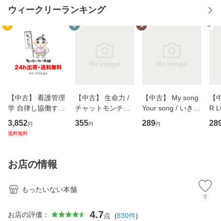
ウィークリーランキング
1
2
3
4
【中古】 看護管理
【中古】 生命力 /
【中古】 My song
【中
学 自律し協働する
チャットモンチー /
Your song / いきも
R 
専門職の看護マネ
キューンレコード
のがかり / [CD]
産限
3,852
355
289
28
円
円
円
ジメントスキル 改
[CD]【メール便送
【メール便送料無
翔太
送料無料
訂第3版 (看護学テ
料無料】
料】
[C
キストNiCE) / 手島
料
恵 藤本幸三 / 南江
お店の情報
堂 [単行
もったいない本舗
0
4.7
お店の評価：
点
(
830
件
)