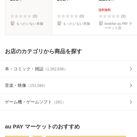
/ 集英社 [コミック]
料無料】
【メール便送料無
送料無料
料】
(0)
(0)
(0)
もったいない本舗
もったいない本舗
bookfan au PAY マ
ーケット店
お店のカテゴリから商品を探す
本・コミック・雑誌
（
1,262,636
）
音楽・映像
（
151,584
）
ゲーム機・ゲームソフト
（
281
）
au PAY マーケット
のおすすめ