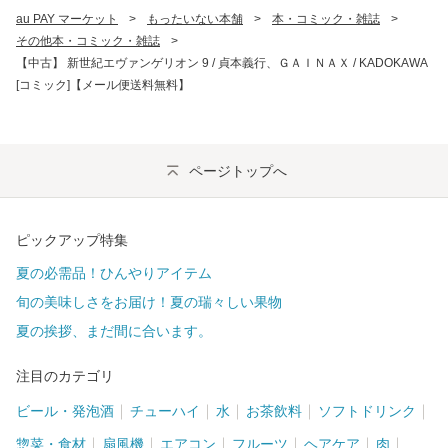
au PAY マーケット
>
もったいない本舗
>
本・コミック・雑誌
>
その他本・コミック・雑誌
>
【中古】 新世紀エヴァンゲリオン 9 / 貞本義行、ＧＡＩＮＡＸ / KADOKAWA
[コミック]【メール便送料無料】
ページトップへ
ピックアップ特集
夏の必需品！ひんやりアイテム
旬の美味しさをお届け！夏の瑞々しい果物
夏の挨拶、まだ間に合います。
注目のカテゴリ
ビール・発泡酒
チューハイ
水
お茶飲料
ソフトドリンク
惣菜・食材
扇風機
エアコン
フルーツ
ヘアケア
肉