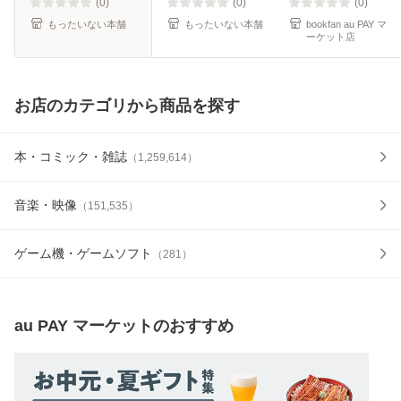
料無料】
(0)
(0)
(0)
もったいない本舗
もったいない本舗
bookfan au PAY マ
ーケット店
お店のカテゴリから商品を探す
本・コミック・雑誌
（
1,259,614
）
音楽・映像
（
151,535
）
ゲーム機・ゲームソフト
（
281
）
au PAY マーケット
のおすすめ