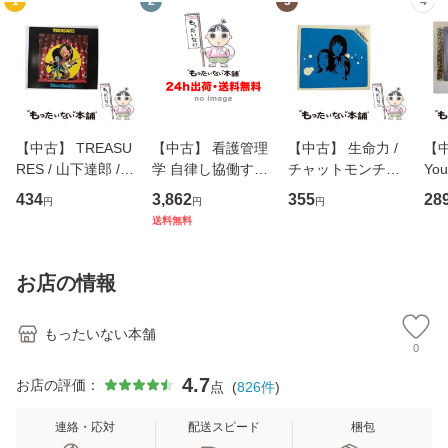
1
2
3
4
【中古】 TREASU
【中古】 看護管理
【中古】 生命力 /
【中
RES / 山下達郎 /
学 自律し協働する
チャットモンチー /
You
イーストウエス
専門職の看護マネ
キューンレコード
のがか
434
3,862
355
28
円
円
円
ト・ジャパン [CD]
ジメントスキル 改
[CD]【メール便送
【
送料無料
【メール便送料無
訂第3版 (看護学テ
料無料】
料
料】
キストNiCE) / 手島
恵 藤本幸三 / 南江
お店の情報
堂 [単行
もったいない本舗
0
4.7
お店の評価：
点
(
826
件
)
連絡・応対
配送スピード
梱包