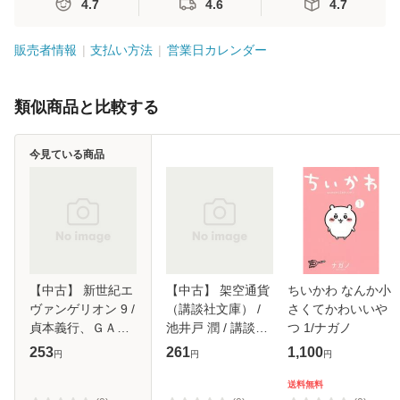
4.7
4.6
4.7
販売者情報
支払い方法
営業日カレンダー
類似商品と比較する
今見ている商品
【中古】 新世紀エ
【中古】 架空通貨
ちいかわ なんか小
ヴァンゲリオン 9 /
（講談社文庫） /
さくてかわいいや
貞本義行、ＧＡＩ
池井戸 潤 / 講談社
つ 1/ナガノ
ＮＡＸ /
[文庫]【メール便送
253
261
1,100
円
円
円
KADOKAWA [コミ
料無料】
ック]【メール便送
送料無料