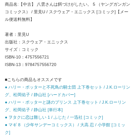
商品名:【中古】 八雲さんは餌づけがしたい。 5 （ヤングガンガン
コミックス） / 里見U / スクウェア・エニックス [コミック]【メー
ル便送料無料】
著者：里見U
出版社：スクウェア・エニックス
サイズ：コミック
ISBN-10：4757556721
ISBN-13：9784757556720
■こちらの商品もオススメです
● ハリー・ポッターと不死鳥の騎士団 上下巻セット / J.K.ローリン
グ、松岡佑子 / 静山社 [ハードカバー]
● ハリー・ポッターと謎のプリンス 上下巻セット / J.K.ローリン
グ、松岡佑子 / 静山社 [単行本]
● ヲタクに恋は難しい 1 / ふじた / 一迅社 [コミック]
● マギ 8 （少年サンデーコミックス） / 大高 忍 / 小学館 [コミッ
ク]