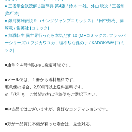
● 三省堂全訳読解古語辞典 第4版 / 鈴木 一雄、外山 映次 / 三省堂
[単行本]
● 銀河英雄伝説 9 （ヤングジャンプコミックス） / 田中芳樹、藤
崎竜 / 集英社 [コミック]
● 無職転生 異世界行ったら本気だす 10 (MFコミックス. フラッパ
ーシリーズ) / フジカワユカ、理不尽な孫の手 / KADOKAWA [コミ
ック]
■通常２４時間以内に発送可能です。
■メール便は、１冊から送料無料です。
宅急便の場合、2,500円以上送料無料です。
※「代引き」ご希望の方は宅急便をご選択下さい。
■中古品ではございますが、良好なコンディションです。
■万が一品質に不備が有った場合は、返金対応。