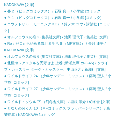
KADOKAWA [文庫]
● 岳 2 （ビッグコミックス） / 石塚 真一 / 小学館 [コミック]
● 岳 1 （ビッグコミックス） / 石塚 真一 / 小学館 [コミック]
● コウノドリ 6 （モーニング KC） / 鈴ノ木 ユウ / 講談社 [コミッ
ク]
● オルフェウスの窓 2 (集英社文庫) / 池田 理代子 / 集英社 [文庫]
● Re：ゼロから始める異世界生活 8 （MF文庫J） / 長月 達平 /
KADOKAWA [文庫]
● オルフェウスの窓 6 (集英社文庫) / 池田 理代子 / 集英社 [文庫]
● 北極海レアメタルを死守せよ 上巻 (新潮文庫 カ-5-45) / クライ
ブ・カッスラー ダーク・カッスラー、中山善之 / 新潮社 [文庫]
● ワイルドライフ 24 （少年サンデーコミックス） / 藤崎 聖人 / 小
学館 [コミック]
● ワイルドライフ 27 （少年サンデーコミックス） / 藤崎 聖人 / 小
学館 [コミック]
● ワイルド・ソウル 下 （幻冬舎文庫） / 垣根 涼介 / 幻冬舎 [文庫]
● となりの関くん 10 （MFコミックス フラッパーシリーズ） / 森
繁拓真 / KADOKAWA [コミック]