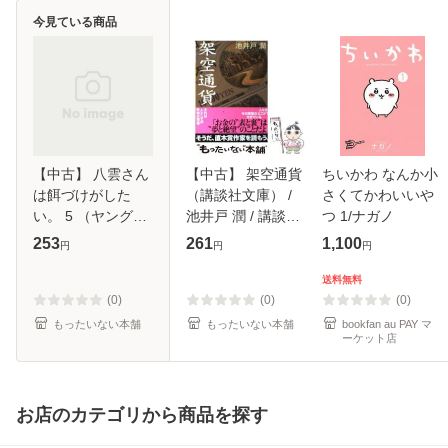
今見ている商品
【中古】 八雲さん
【中古】 架空通貨
ちいかわ なんか小
は餌づけがした
（講談社文庫） /
さくてかわいいや
い。 5 （ヤングガ
池井戸 潤 / 講談社
つ 1/ナガノ
ンガンコミック
[文庫]【メール便送
253
261
1,100
円
円
円
ス） / 里見U / スク
料無料】
ウェア・エニック
送料無料
ス [コミック]【メ
(0)
(0)
(0)
ール便送料無料
もったいない本舗
もったいない本舗
bookfan au PAY マ
ーケット店
お店のカテゴリから商品を探す