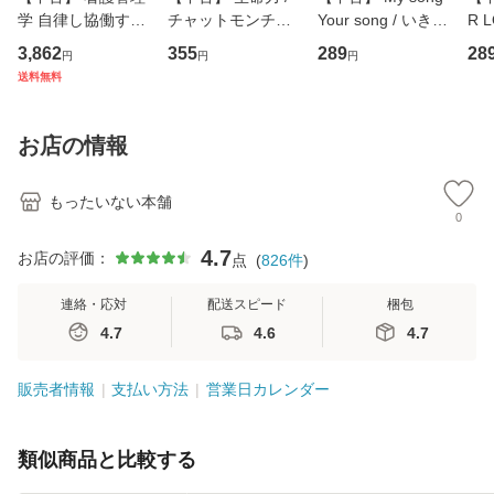
学 自律し協働する
チャットモンチー /
Your song / いきも
R 
専門職の看護マネ
キューンレコード
のがかり / [CD]
産限
3,862
355
289
28
円
円
円
ジメントスキル 改
[CD]【メール便送
【メール便送料無
翔太
送料無料
訂第3版 (看護学テ
料無料】
料】
[C
キストNiCE) / 手島
料
恵 藤本幸三 / 南江
お店の情報
堂 [単行
もったいない本舗
0
4.7
お店の評価：
点
(
826
件
)
連絡・応対
配送スピード
梱包
4.7
4.6
4.7
販売者情報
支払い方法
営業日カレンダー
類似商品と比較する