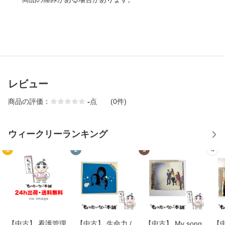
レビュー
商品の評価：
-
点
(0件)
ウィークリーランキング
1
2
3
4
【中古】 看護管理
【中古】 生命力 /
【中古】 My song
【中