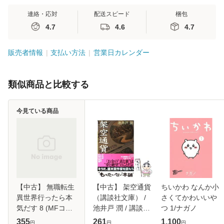
連絡・応対
配送スピード
梱包
4.7
4.6
4.7
販売者情報
支払い方法
営業日カレンダー
類似商品と比較する
今見ている商品
【中古】 無職転生
【中古】 架空通貨
ちいかわ なんか小
異世界行ったら本
（講談社文庫） /
さくてかわいいや
気だす 8 (MFコミ
池井戸 潤 / 講談社
つ 1/ナガノ
ックス. フラッパー
[文庫]【メール便送
355
261
1,100
円
円
円