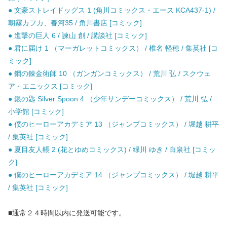
● 文豪ストレイドッグス 1 (角川コミックス・エース KCA437-1) /
朝霧カフカ、春河35 / 角川書店 [コミック]
● 進撃の巨人 6 / 諫山 創 / 講談社 [コミック]
● 君に届け 1 （マーガレットコミックス） / 椎名 軽穂 / 集英社 [コ
ミック]
● 鋼の錬金術師 10 （ガンガンコミックス） / 荒川 弘 / スクウェ
ア・エニックス [コミック]
● 銀の匙 Silver Spoon 4 （少年サンデーコミックス） / 荒川 弘 /
小学館 [コミック]
● 僕のヒーローアカデミア 13 （ジャンプコミックス） / 堀越 耕平
/ 集英社 [コミック]
● 夏目友人帳 2 (花とゆめコミックス) / 緑川 ゆき / 白泉社 [コミッ
ク]
● 僕のヒーローアカデミア 14 （ジャンプコミックス） / 堀越 耕平
/ 集英社 [コミック]
■通常２４時間以内に発送可能です。