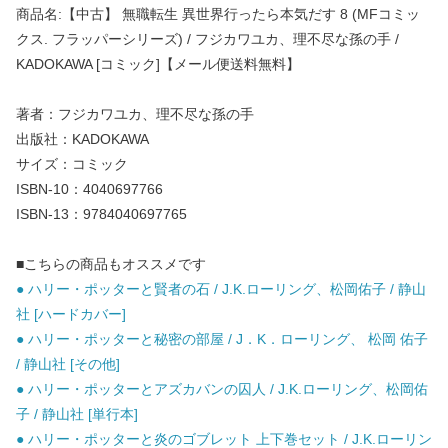
商品名:【中古】 無職転生 異世界行ったら本気だす 8 (MFコミッ
クス. フラッパーシリーズ) / フジカワユカ、理不尽な孫の手 /
KADOKAWA [コミック]【メール便送料無料】
著者：フジカワユカ、理不尽な孫の手
出版社：KADOKAWA
サイズ：コミック
ISBN-10：4040697766
ISBN-13：9784040697765
■こちらの商品もオススメです
● ハリー・ポッターと賢者の石 / J.K.ローリング、松岡佑子 / 静山
社 [ハードカバー]
● ハリー・ポッターと秘密の部屋 / J．K．ローリング、 松岡 佑子
/ 静山社 [その他]
● ハリー・ポッターとアズカバンの囚人 / J.K.ローリング、松岡佑
子 / 静山社 [単行本]
● ハリー・ポッターと炎のゴブレット 上下巻セット / J.K.ローリン