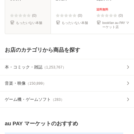
シリーズ) / フジカ
料無料】
ワユカ、理不尽な
送料無料
孫の手 /
(0)
(0)
(0)
KADOKAWA [コミ
もったいない本舗
もったいない本舗
bookfan au PAY マ
ーケット店
ッ
お店のカテゴリから商品を探す
本・コミック・雑誌
（
1,253,767
）
音楽・映像
（
150,899
）
ゲーム機・ゲームソフト
（
283
）
au PAY マーケット
のおすすめ