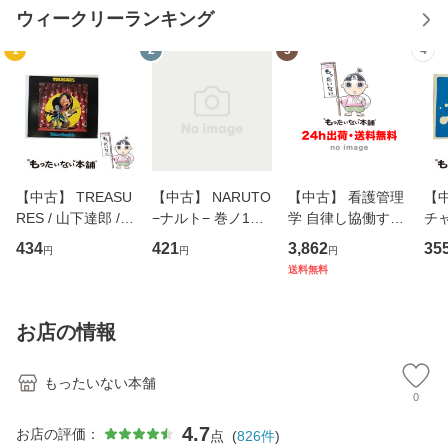
ウィークリーランキング
1
2
3
4
【中古】 TREASU
【中古】 NARUTO
【中古】 看護管理
【中
RES / 山下達郎 /
−ナルト− 巻ノ1
学 自律し協働する
チャ
イーストウエス
（ジャンプコミッ
専門職の看護マネ
キ
434
421
3,862
35
円
円
円
ト・ジャパン [CD]
クス） / 岸本 斉史
ジメントスキル 改
[C
送料無料
【メール便送料無
/ 集英社 [コミック]
訂第3版 (看護学テ
料
料】
【メール便送料無
キストNiCE) / 手島
料】
恵 藤本幸三 / 南江
お店の情報
堂 [単行
もったいない本舗
0
4.7
お店の評価：
点
(
826
件
)