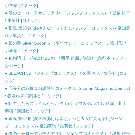
小学館 [コミック]
● 僕のヒーローアカデミア 14 （ジャンプコミックス） / 堀越 耕平
/ 集英社 [コミック]
● 銀魂 第35巻 (お控えなすって!!) (ジャンプ・コミックス) / 空知英
秋 / 集英社 [コミック]
● 銀の匙 Silver Spoon 6 （少年サンデーコミックス） / 荒川 弘 /
小学館 [コミック]
● 化物語 上 （講談社BOX） / 西尾 維新 / 講談社 [単行本（ソフト
カバー）]
● BLEACH 36 （ジャンプコミックス） / 久保 帯人 / 集英社 [コミ
ック]
● 五等分の花嫁 13 (講談社コミックス. Shonen Magazine Comics)
/ 春場ねぎ / 講談社 [コミック]
● 転生したらスライムだった件 1 (シリウスKC 578) / 伏瀬、川上
泰樹 / 講談社 [コミック]
● 銀魂 第37巻 (夏休みあけは皆ちょっと大人に見える) (ジャン
プ・コミックス) / 空知英秋 / 集英社 [コミック]
● 僕のヒーローアカデミア 16 （ジャンプコミックス） / 堀越 耕平