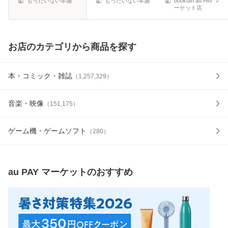
もったいない本舗
もったいない本舗
bookfan au PAY マ
ーケット店
ッ
お店のカテゴリから商品を探す
本・コミック・雑誌
（
1,257,329
）
音楽・映像
（
151,175
）
ゲーム機・ゲームソフト
（
280
）
au PAY マーケット
のおすすめ