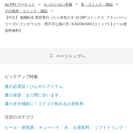
au PAY マーケット
>
もったいない本舗
>
本・コミック・雑誌
>
その他本・コミック・雑誌
>
【中古】 無職転生 異世界行ったら本気だす 10 (MFコミックス. フラッパーシ
リーズ) / フジカワユカ、理不尽な孫の手 / KADOKAWA [コミック]【メール便
送料無料】
ページトップへ
ピックアップ特集
夏の必需品！ひんやりアイテム
夏の挨拶、まだ間に合います。
夏の水分補給に！ゴクゴク飲めるお茶飲料
注目のカテゴリ
ビール・発泡酒
チューハイ
水
お茶飲料
ソフトドリンク