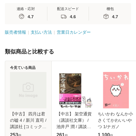
連絡・応対
配送スピード
梱包
4.7
4.6
4.7
販売者情報
支払い方法
営業日カレンダー
類似商品と比較する
今見ている商品
【中古】 四月は君
【中古】 架空通貨
ちいかわ なんか小
の嘘 4 / 新川 直司 /
（講談社文庫） /
さくてかわいいや
講談社 [コミック]
池井戸 潤 / 講談社
つ 1/ナガノ
【メール便送料無
[文庫]【メール便送
253
261
1,100
円
円
円