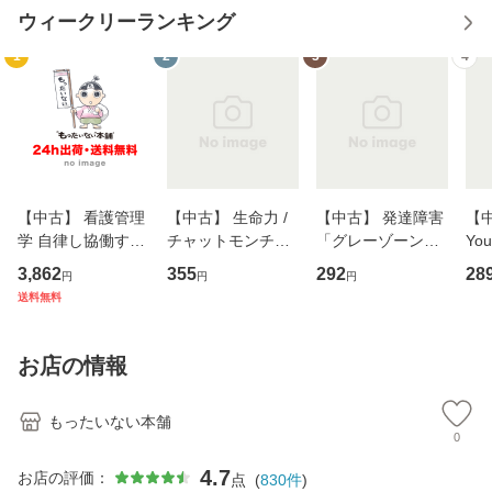
ウィークリーランキング
1
2
3
4
【中古】 看護管理
【中古】 生命力 /
【中古】 発達障害
【中
学 自律し協働する
チャットモンチー /
「グレーゾーン」
You
専門職の看護マネ
キューンレコード
その正しい理解と
のがか
3,862
355
292
28
円
円
円
ジメントスキル 改
[CD]【メール便送
克服法 (SB新書 57
【
送料無料
訂第3版 (看護学テ
料無料】
2) / 岡田尊司 / Ｓ
料
キストNiCE) / 手島
Ｂクリエイティブ
恵 藤本幸三 / 南江
[新書]【メール便送
お店の情報
堂 [単行
料無料】
もったいない本舗
0
4.7
お店の評価：
点
(
830
件
)