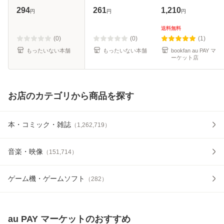
ックスα) / みつき
[文庫]【メール便送
294
261
1,210
円
円
円
かこ / 小学館 [コミ
料無料】
ック]【メール便送
送料無料
料無料】
(0)
(0)
(1)
もったいない本舗
もったいない本舗
bookfan au PAY マ
ーケット店
お店のカテゴリから商品を探す
本・コミック・雑誌
（
1,262,719
）
音楽・映像
（
151,714
）
ゲーム機・ゲームソフト
（
282
）
au PAY マーケット
のおすすめ