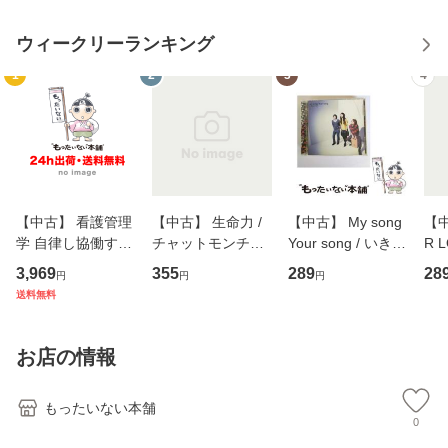
ウィークリーランキング
1
2
3
4
【中古】 看護管理
【中古】 生命力 /
【中古】 My song
【中
学 自律し協働する
チャットモンチー /
Your song / いきも
R 
専門職の看護マネ
キューンレコード
のがかり / [CD]
産限
3,969
355
289
28
円
円
円
ジメントスキル 改
[CD]【メール便送
【メール便送料無
翔太
送料無料
訂第3版 (看護学テ
料無料】
料】
[C
キストNiCE) / 手島
料
恵 藤本幸三 / 南江
お店の情報
堂 [単行
もったいない本舗
0