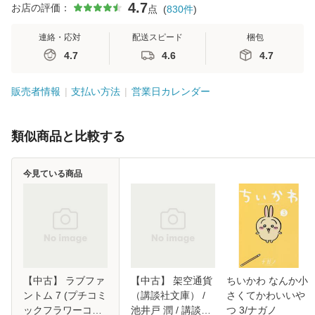
4.7
お店の評価：
点
(
830
件
)
連絡・応対
配送スピード
梱包
4.7
4.6
4.7
販売者情報
支払い方法
営業日カレンダー
類似商品と比較する
今見ている商品
【中古】 ラブファ
【中古】 架空通貨
ちいかわ なんか小
ントム 7 (プチコミ
（講談社文庫） /
さくてかわいいや
ックフラワーコミ
池井戸 潤 / 講談社
つ 3/ナガノ