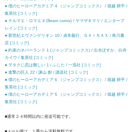
● 僕のヒーローアカデミア 4 （ジャンプコミックス） / 堀越 耕平 /
集英社 [コミック]
● テルマエ・ロマエ 4 (Beam comix) / ヤマザキマリ / エンターブ
レイン [コミック]
● 新世紀エヴァンゲリオン 10 / 貞本義行、ＧＡＩＮＡＸ / 角川書
店 [コミック]
● 約束のネバーランド 1 (ジャンプコミックス) / 出水ぽすか、白井
カイウ / 集英社 [コミック]
● ヲタクに恋は難しい 1 / ふじた / 一迅社 [コミック]
● 進撃の巨人 22 / 諫山 創 / 講談社 [コミック]
● 僕のヒーローアカデミア 6 （ジャンプコミックス） / 堀越 耕平 /
集英社 [コミック]
● 僕のヒーローアカデミア 5 （ジャンプコミックス） / 堀越 耕平 /
集英社 [コミック]
■通常２４時間以内に発送可能です。
■メール便は、１冊から送料無料です。