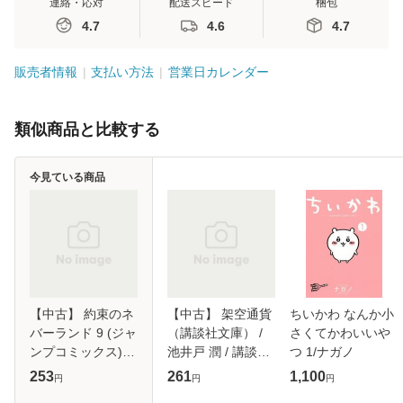
連絡・応対
配送スピード
梱包
4.7
4.6
4.7
販売者情報
支払い方法
営業日カレンダー
類似商品と比較する
今見ている商品
【中古】 約束のネ
【中古】 架空通貨
ちいかわ なんか小
バーランド 9 (ジャ
（講談社文庫） /
さくてかわいいや
ンプコミックス) /
池井戸 潤 / 講談社
つ 1/ナガノ
出水ぽすか、白井
[文庫]【メール便送
253
261
1,100
円
円
円
カイウ / 集英社 [コ
料無料】