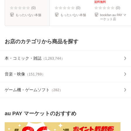
ミック]【メール便
送料無料
送料無料】
(0)
(0)
(0)
もったいない本舗
もったいない本舗
bookfan au PAY マ
ーケット店
お店のカテゴリから商品を探す
本・コミック・雑誌
（
1,263,744
）
音楽・映像
（
151,769
）
ゲーム機・ゲームソフト
（
282
）
au PAY マーケット
のおすすめ