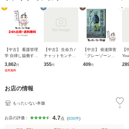
1
2
3
4
【中古】 看護管理
【中古】 生命力 /
【中古】 発達障害
【中
学 自律し協働する
チャットモンチー /
「グレーゾーン」
You
専門職の看護マネ
キューンレコード
その正しい理解と
のがか
3,862
355
409
28
円
円
円
ジメントスキル 改
[CD]【メール便送
克服法 (SB新書 57
【
送料無料
訂第3版 (看護学テ
料無料】
2) / 岡田尊司 / Ｓ
料
キストNiCE) / 手島
Ｂクリエイティブ
恵 藤本幸三 / 南江
[新書]【メール便送
お店の情報
堂 [単行
料無料】
もったいない本舗
0
4.7
お店の評価：
点
(
830
件
)