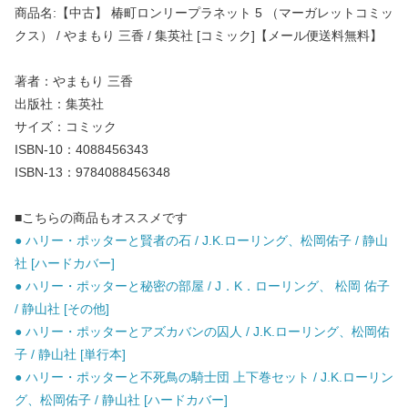
商品名:【中古】 椿町ロンリープラネット 5 （マーガレットコミッ
クス） / やまもり 三香 / 集英社 [コミック]【メール便送料無料】
著者：やまもり 三香
出版社：集英社
サイズ：コミック
ISBN-10：4088456343
ISBN-13：9784088456348
■こちらの商品もオススメです
● ハリー・ポッターと賢者の石 / J.K.ローリング、松岡佑子 / 静山
社 [ハードカバー]
● ハリー・ポッターと秘密の部屋 / J．K．ローリング、 松岡 佑子
/ 静山社 [その他]
● ハリー・ポッターとアズカバンの囚人 / J.K.ローリング、松岡佑
子 / 静山社 [単行本]
● ハリー・ポッターと不死鳥の騎士団 上下巻セット / J.K.ローリン
グ、松岡佑子 / 静山社 [ハードカバー]