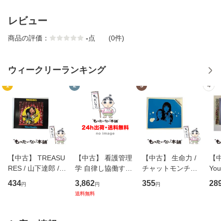
レビュー
商品の評価：
-
点
(0件)
ウィークリーランキング
1
2
3
4
【中古】 TREASU
【中古】 看護管理
【中古】 生命力 /
【中
RES / 山下達郎 /
学 自律し協働する
チャットモンチー /
You
イーストウエス
専門職の看護マネ
キューンレコード
のがか
434
3,862
355
28
円
円
円
ト・ジャパン [CD]
ジメントスキル 改
[CD]【メール便送
【
送料無料
【メール便送料無
訂第3版 (看護学テ
料無料】
料
料】
キストNiCE) / 手島
恵 藤本幸三 / 南江