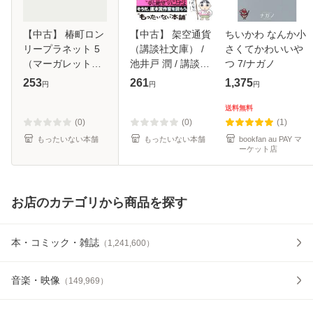
【中古】 椿町ロン
【中古】 架空通貨
ちいかわ なんか小
リープラネット 5
（講談社文庫） /
さくてかわいいや
（マーガレットコ
池井戸 潤 / 講談社
つ 7/ナガノ
ミックス） / やま
[文庫]【メール便送
253
261
1,375
円
円
円
もり 三香 / 集英社
料無料】
[コミック]【メール
送料無料
便送料無料】
(0)
(0)
(1)
もったいない本舗
もったいない本舗
bookfan au PAY マ
ーケット店
お店のカテゴリから商品を探す
本・コミック・雑誌
（
1,241,600
）
音楽・映像
（
149,969
）