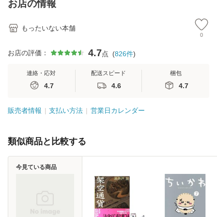
お店の情報
堂 [単行
もったいない本舗
0
4.7
お店の評価：
点
(
826
件
)
連絡・応対
配送スピード
梱包
4.7
4.6
4.7
販売者情報
支払い方法
営業日カレンダー
類似商品と比較する
今見ている商品