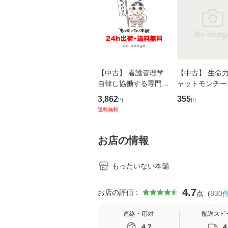
【中古】 看護管理学
【中古】 生命力 
自律し協働する専門職
ャットモンチー 
の看護マネジメントス
ーンレコード [C
3,862
355
円
円
キル 改訂第3版 (看護
【メール便送料
送料無料
学テキストNiCE) / 手
島恵 藤本幸三 / 南江
堂 [単行
お店の情報
もったいない本舗
4.7
お店の評価：
点
(
830
連絡・応対
配送スピ
4.7
4