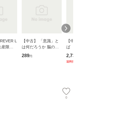
EVER L
【中古】 「意識」と
【中古】 耳をすませ
【中古】
生産限定
は何だろうか 脳の来
ば 〈2枚組〉 [DVD] /
も2時間
翔太×加藤
歴、知覚の錯誤 （講
ブエナ・ビスタ・ホー
めるよう
289
2,735
253
円
円
円
談社現代新書） / 下条
ム・エンターテイメン
計超入門！
送料無料
】
信輔 / 講談社 [新書]
ト [DVD]【メール便送
隆 / 高
【メール便送料無料】
料無料】
（ソフト
【メール
0