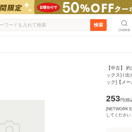
検索
詳細検索
【中古】 約
ックス) / 
ック]【メ
253
円(
税
[NETWOR
してください