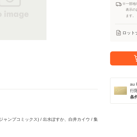
※一部地
表示の
ます。
ロット
a
行
条
ジャンプコミックス) / 出水ぽすか、白井カイウ / 集