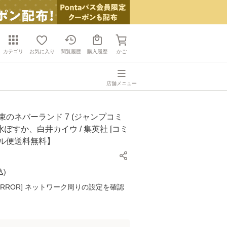
カテゴリ
お気に入り
閲覧履歴
購入履歴
かご
店舗メニュー
束のネバーランド 7 (ジャンプコミ
出水ぽすか、白井カイウ / 集英社 [コミ
ール便送料無料】
込
)
K ERROR] ネットワーク周りの設定を確認