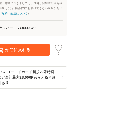
域・離島につきましては、送料が発生する場合や
お届け予定日期間内にお届けできない場合があり
（
送料・配送について
）
ナンバー：
530066049
かごに入れる
0
u PAY ゴールドカード新規＆即時発
限定
合計最大23,000Pもらえる※諸
件あり