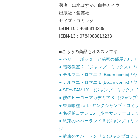
著者：出水ぽすか、白井カイウ
出版社：集英社
サイズ：コミック
ISBN-10：4088813235
ISBN-13：9784088813233
■こちらの商品もオススメです
● ハリー・ポッターと秘密の部屋 / J．K．
● 暗殺教室 2 （ジャンプコミックス） / 松
● テルマエ・ロマエ 2 (Beam comix)
● テルマエ・ロマエ 1 (Beam comix)
● SPY×FAMILY 1 (ジャンプコミックス. 
● 僕のヒーローアカデミア 3 （ジャンプコミ
● 東京喰種:re 1 (ヤングジャンプ・コミッ
● 名探偵コナン 15 （少年サンデーコミック
● 約束のネバーランド 6 (ジャンプコミッ
ク]
● 約束のネバーランド 5 (ジャンプコミッ