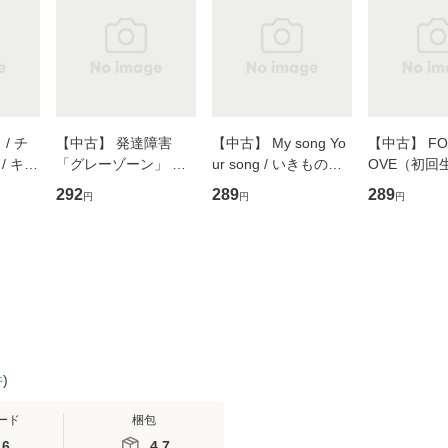
/ チ
【中古】 発達障害
【中古】 My song Yo
【中古】 FOR
/ キュ
「グレーゾーン」 そ
ur song / いきものが
OVE（初回
D]
の正しい理解と克服法
かり / [CD]【メール便
盤） / 清水
292
289
289
円
円
円
無料】
(SB新書 572) / 岡田尊
送料無料】
ミリヤ / [CD]【メール
司 / ＳＢクリエイティ
便送料無料
ブ [新書]【メール便送
料無料】
件
)
ード
梱包
.6
4.7