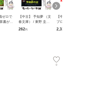
識ゼロで
【中古】 予知夢 （文
【中古】 野ブタ。を
【中古】 
決算書が読
春文庫） / 東野 圭吾 /
プロデュース [DVD-B
島みゆき / [CD]【
る！ 会
文藝春秋 [文庫]【メー
OX] / バップ [DVD]
ル便送料
262
2,335
2,150
円
円
円
 佐伯 良
ル便送料無料】
【メール便送料無料】
店 [単行本
ー）]
送
0