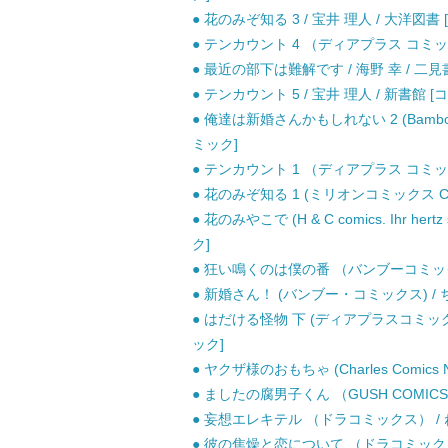
● 花のみぞ知る 3 / 宝井 理人 / 大洋図書
● テンカウント 4 （ディアプラス コミック
● 最近の部下は難解です / 海野 幸 / 二見
● テンカウント 5 / 宝井 理人 / 新書館 [
● 俺達は新婚さんかもしれない 2 (Bamboo com
ミック]
● テンカウント 1 （ディアプラス コミック
● 花のみぞ知る 1 (ミリオンコミックス CRAF
● 花のみやこで (H & C comics. Ihr hert
ク]
● 狂い鳴くのは僕の番 （バンブーコミックス
● 新婚さん！ (バンブー・コミックス) / 
● はだける怪物 下 (ディアプラスコミックス 6
ック]
● ヤクザ様のおもちゃ (Charles Comics
● ましたの腐男子くん （GUSH COMICS）
● 妄想エレキテル （ドラコミックス） / 
● 彼の焦燥と恋について （ドラコミックス）