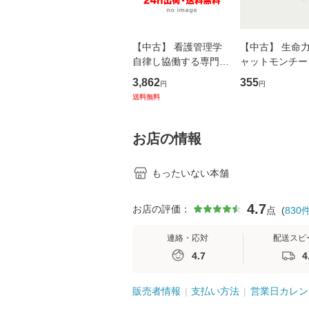
【中古】 看護管理学
【中古】 生命力 
自律し協働する専門職
ャットモンチー 
の看護マネジメントス
ーンレコード [C
3,862
355
円
円
キル 改訂第3版 (看護
【メール便送料
送料無料
学テキストNiCE) / 手
島恵 藤本幸三 / 南江
堂 [単行
お店の情報
もったいない本舗
4.7
お店の評価：
点
(
830
連絡・応対
配送スピ
4.7
4
販売者情報
支払い方法
営業日カレン