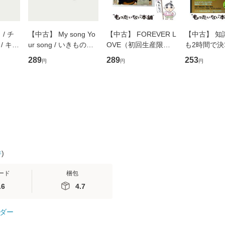
/ チ
【中古】 My song Yo
【中古】 FOREVER L
【中古】 知
/ キュ
ur song / いきものが
OVE（初回生産限定
も2時間で
D]
かり / [CD]【メール便
盤） / 清水翔太×加藤
めるようにな
289
289
253
円
円
円
無料】
送料無料】
ミリヤ / [CD]【メール
計超入門！ /
便送料無料】
隆 / 高橋書
（ソフトカバ
【メール便
件
)
ード
梱包
.6
4.7
ダー