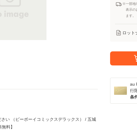
※一部地
表示の
ます。
ロット
a
行
条
さい （ビーボーイコミックスデラックス） / 五城
送料無料】