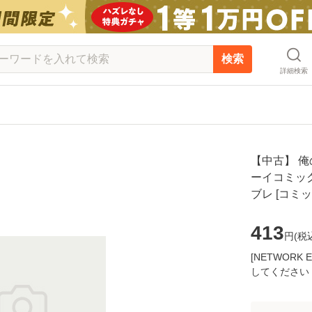
検索
詳細検索
【中古】 
ーイコミック
ブレ [コミ
413
円(
税
[NETWOR
してください