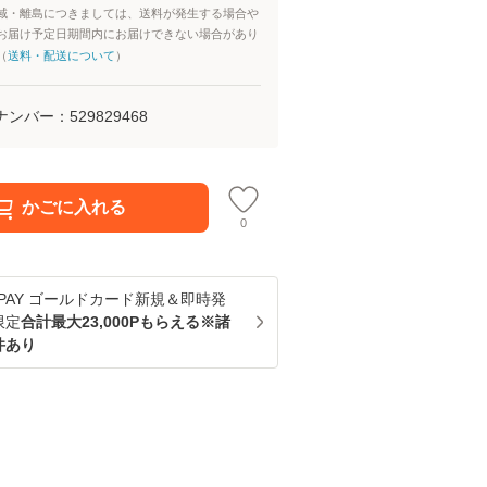
域・離島につきましては、送料が発生する場合や
お届け予定日期間内にお届けできない場合があり
（
送料・配送について
）
ナンバー：
529829468
かごに入れる
0
u PAY ゴールドカード新規＆即時発
限定
合計最大23,000Pもらえる※諸
件あり