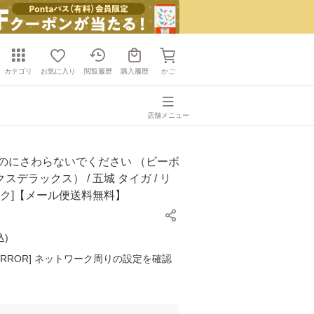
カテゴリ
お気に入り
閲覧履歴
購入履歴
かご
店舗メニュー
俺のにさわらないでください （ビーボ
スデラックス） / 五城 タイガ / リ
ック]【メール便送料無料】
込
)
K ERROR] ネットワーク周りの設定を確認