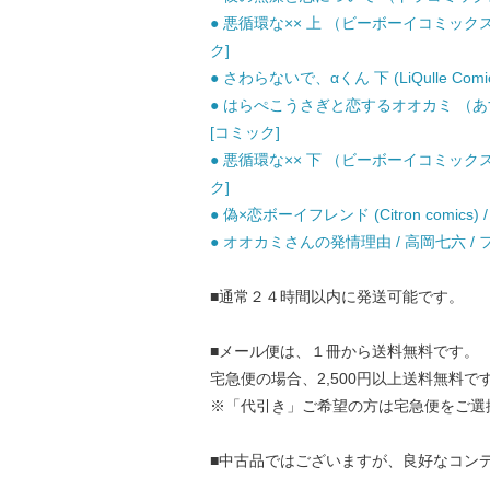
● 悪循環な×× 上 （ビーボーイコミックス
ク]
● さわらないで、αくん 下 (LiQulle Com
● はらぺこうさぎと恋するオオカミ （あすかコ
[コミック]
● 悪循環な×× 下 （ビーボーイコミックス
ク]
● 偽×恋ボーイフレンド (Citron comics
● オオカミさんの発情理由 / 高岡七六 /
■通常２４時間以内に発送可能です。
■メール便は、１冊から送料無料です。
宅急便の場合、2,500円以上送料無料で
※「代引き」ご希望の方は宅急便をご選
■中古品ではございますが、良好なコン