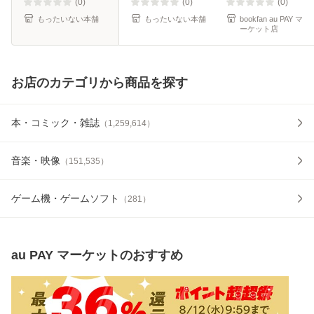
料】
(0)
(0)
(0)
もったいない本舗
もったいない本舗
bookfan au PAY マ
ーケット店
お店のカテゴリから商品を探す
本・コミック・雑誌
（
1,259,614
）
音楽・映像
（
151,535
）
ゲーム機・ゲームソフト
（
281
）
au PAY マーケット
のおすすめ