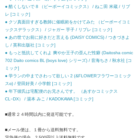
● 酷くしないで 8 （ビーボーイコミックス） / ねこ田 米蔵 / リブ
レ [コミック]
● クソ真面目すぎる教師に催眠術をかけてみた （ビーボーイコミ
ックスデラックス） / ジャガー 芋子 / リブレ [コミック]
● あの世でお前に好きだと言える (DAISY COMICS) / つきづきよ
し / 英和出版社 [コミック]
● もっと抵抗してくれよ 爽やか王子の歪んだ性癖 (Daitosha comic
702 Daito comics BL (boys love) シリーズ) / 音海ちさ / 秋水社 [コ
ミック]
● 学ランの中までさわって欲しい 2 (&FLOWERフラワーコミック
スα) / 登田好美 / 小学館 [コミック]
● 年下彼氏は宅配便のお兄さんです。 （あすかコミックス
CL−DX） / 湯本 みこ / KADOKAWA [コミック]
■通常２４時間以内に発送可能です。
■メール便は、１冊から送料無料です。
宅急便の場合、2,500円以上送料無料です。