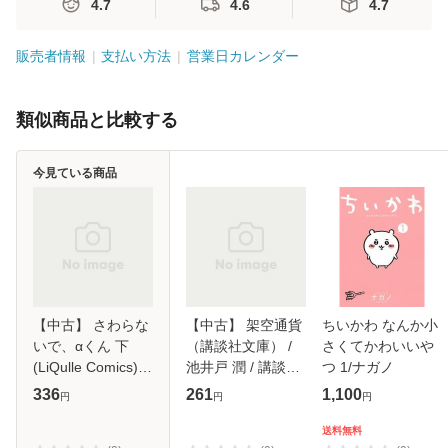
4.7
4.6
4.7
販売者情報
支払い方法
営業日カレンダー
類似商品と比較する
今見ている商品
【中古】 さわらな
【中古】 架空通貨
ちいかわ なんか小
いで、αくん 下
（講談社文庫） /
さくてかわいいや
(LiQulle Comics) /
池井戸 潤 / 講談社
つ 1/ナガノ
上原あり / オーバ
[文庫]【メール便送
336
261
1,100
円
円
円
ーラップ [単行本]
料無料】
【メール便送料無
送料無料