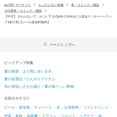
au PAY マーケット
>
もったいない本舗
>
本・コミック・雑誌
>
その他本・コミック・雑誌
>
【中古】 さわらないで、αくん 下 (LiQulle Comics) / 上原あり / オーバーラッ
プ [単行本]【メール便送料無料】
ページトップへ
ピックアップ特集
夏の挨拶、まだ間に合います。
夏の必需品！ひんやりアイテム
旬の美味しさをお届け！夏の瑞々しい果物
注目のカテゴリ
ビール・発泡酒
チューハイ
水
お茶飲料
ソフトドリンク
惣菜・食材
扇風機
エアコン
フルーツ
ヘアケア
肉