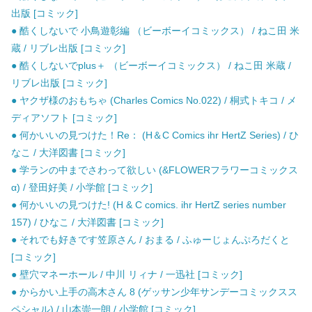
出版 [コミック]
● 酷くしないで 小鳥遊彰編 （ビーボーイコミックス） / ねこ田 米
蔵 / リブレ出版 [コミック]
● 酷くしないでplus＋ （ビーボーイコミックス） / ねこ田 米蔵 /
リブレ出版 [コミック]
● ヤクザ様のおもちゃ (Charles Comics No.022) / 桐式トキコ / メ
ディアソフト [コミック]
● 何かいいの見つけた！Re： (H＆C Comics ihr HertZ Series) / ひ
なこ / 大洋図書 [コミック]
● 学ランの中までさわって欲しい (&FLOWERフラワーコミックス
α) / 登田好美 / 小学館 [コミック]
● 何かいいの見つけた! (H & C comics. ihr HertZ series number
157) / ひなこ / 大洋図書 [コミック]
● それでも好きです笠原さん / おまる / ふゅーじょんぷろだくと
[コミック]
● 壁穴マネーホール / 中川 リィナ / 一迅社 [コミック]
● からかい上手の高木さん 8 (ゲッサン少年サンデーコミックスス
ペシャル) / 山本崇一朗 / 小学館 [コミック]