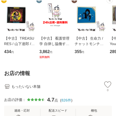
1
2
3
4
【中古】 TREASU
【中古】 看護管理
【中古】 生命力 /
【中
RES / 山下達郎 /
学 自律し協働する
チャットモンチー /
You
イーストウエス
専門職の看護マネ
キューンレコード
のがか
434
3,862
355
28
円
円
円
ト・ジャパン [CD]
ジメントスキル 改
[CD]【メール便送
【
送料無料
【メール便送料無
訂第3版 (看護学テ
料無料】
料
料】
キストNiCE) / 手島
恵 藤本幸三 / 南江
お店の情報
堂 [単行
もったいない本舗
0
4.7
お店の評価：
点
(
826
件
)
連絡・応対
配送スピード
梱包